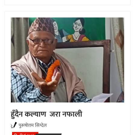
हुँदैन कल्याण जरा नफाली
पुरूषाेत्तम सिग्देल