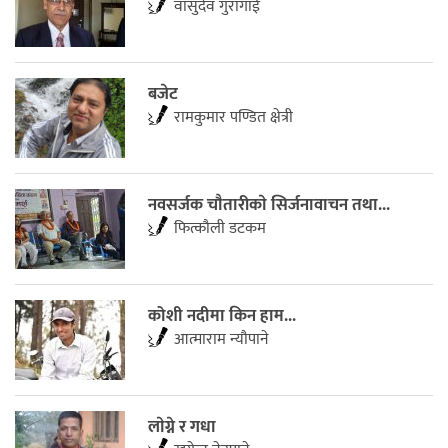
वासुदेव गुरागाईं
बजेट
रामकुमार पण्डित क्षेत्री
नवसर्जक चाैतारीकाे सिर्जनावाचन तथा...
फित्काैली डटकम
कोशी नदीमा किन हाम...
आत्माराम न्यौपाने
लाेग्ने र गधा