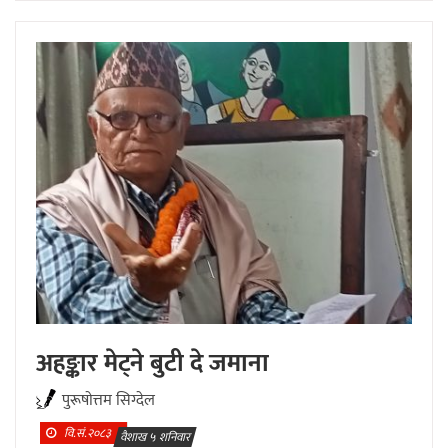
अहङ्कार मेट्ने बुटी दे जमाना
पुरूषाेत्तम सिग्देल
वि.सं.२०८३
वैशाख ५ शनिवार