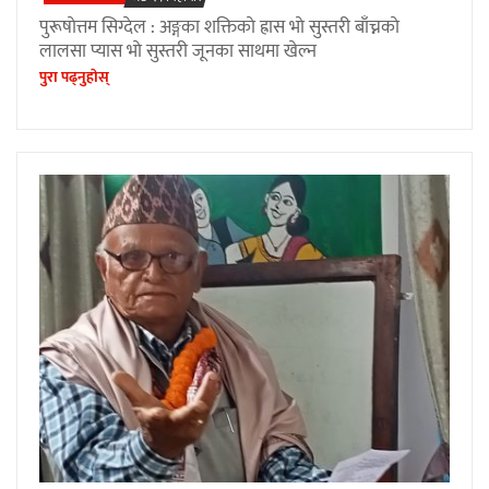
पुरूषाेत्तम सिग्देल : अङ्गका शक्तिकाे ह्रास भाे सुस्तरी बाँच्नकाे
लालसा प्यास भाे सुस्तरी जूनका साथमा खेल्न
पुरा पढ्नुहाेस्