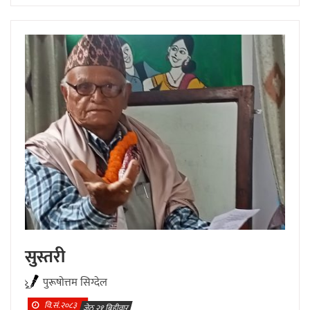
सुस्तरी
पुरूषाेत्तम सिग्देल
वि.सं.२०८३
जेठ २१ बिहीवार