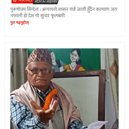
वि.सं.२०८३
साउन १० आइतवार
पुरूषाेत्तम सिग्देल : अन्यायले शासन गर्छ जाली हुँदैन कल्याण जरा
नफाली हाे देश याे सुन्दर फूलबारी
पुरा पढ्नुहाेस्