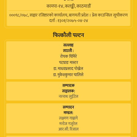
कामपा-१४, कलङ्की, काठमाडाैं
०००९८/०७८, सञ्चार रजिष्टारको कार्यालय, बागमती प्रदेश । प्रेस काउन्सिल सूचीकरण
दर्ता : १३०१/२०७५-०४-२४
फित्कौली पल्टन
सल्लाह
साउती :
रोचक घिमिरे
चट्याङ मास्टर
डा. माधवप्रसाद पोख्रेल
डा. मुकेशकुमार चालिसे
सम्पादक
सञ्चालक:
नरनाथ लुइँटेल
सम्पादन
मण्डल:
लक्ष्मण गाम्नागे
मनोज गजुरेल
आर.सी. रिजाल