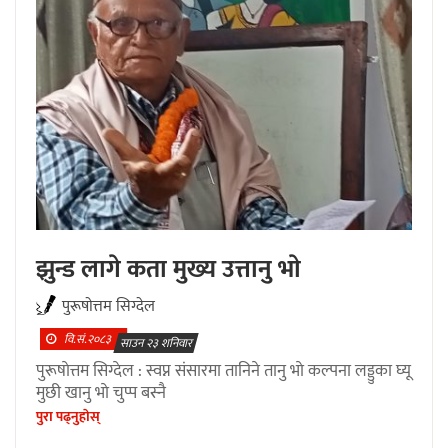
झुन्ड लागे कता मुख्य उत्तानु भाे
पुरूषाेत्तम सिग्देल
वि.सं.२०८३
साउन २३ शनिवार
पुरूषाेत्तम सिग्देल : स्वप्न संसारमा तानिने तानु भाे कल्पना लड्डुका घ्यू
मुछी खानु भाे चुप्प बस्नै
पुरा पढ्नुहाेस्