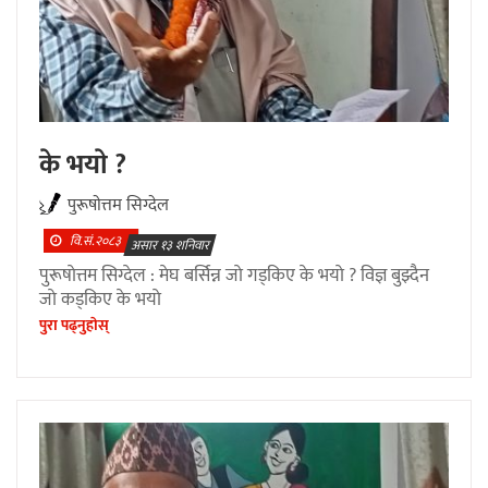
के भयाे ?
पुरूषाेत्तम सिग्देल
वि.सं.२०८३
असार १३ शनिवार
पुरूषाेत्तम सिग्देल : मेघ बर्सिन्न जाे गड्किए के भयाे ? विज्ञ बुझ्दैन
जाे कड्किए के भयाे
पुरा पढ्नुहाेस्