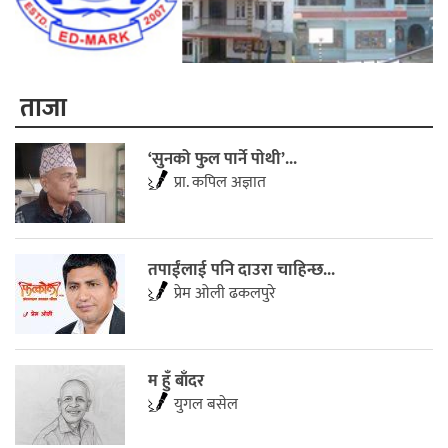
ताजा
‘सुनको फुल पार्ने पोथी’...
प्रा. कपिल अज्ञात
तपाईंलाई पनि दाउरा चाहिन्छ...
प्रेम ओली ढकलपुरे
म हुँ बाँदर
युगल बसेल