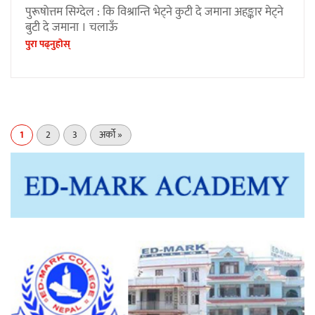
पुरूषाेत्तम सिग्देल : कि विश्रान्ति भेट्ने कुटी दे जमाना अहङ्कार मेट्ने
बुटी दे जमाना । चलाऊँ
पुरा पढ्नुहाेस्
1
2
3
अर्को »