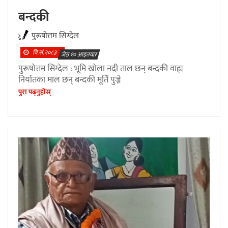
बन्दकी
पुरूषाेत्तम सिग्देल
वि.सं.२०८३
जेठ १० आइतवार
पुरूषाेत्तम सिग्देल : भूमि खाेला नदी ताल छन् बन्दकी वाह्य
निर्यातका माल छन् बन्दकी मूर्ति पुज्ने
पुरा पढ्नुहाेस्