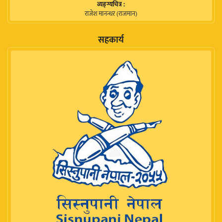
व्यङ्ग्यचित्र :
राजेश मानन्धर (राजमान)
सहकार्य