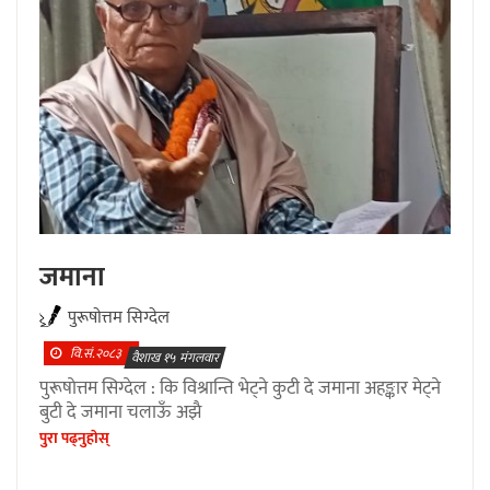
जमाना
पुरूषाेत्तम सिग्देल
वि.सं.२०८३
वैशाख १५ मंगलवार
पुरूषाेत्तम सिग्देल : कि विश्रान्ति भेट्ने कुटी दे जमाना अहङ्कार मेट्ने
बुटी दे जमाना चलाऊँ अझै
पुरा पढ्नुहाेस्