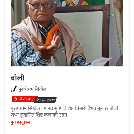
बाेली
पुरूषाेत्तम सिग्देल
वि.सं.२०८३
जेठ २७ बुधवार
पुरूषाेत्तम सिग्देल : मानव सृष्टि विशिष्ट चिनारी वैभव मूल छ बाेली
सभ्य सुवासित शिष्ट कलाकाे उद्गम
पुरा पढ्नुहाेस्