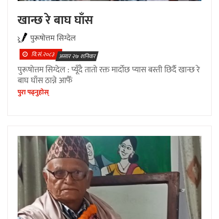
खान्छ रे बाघ घाँस
पुरूषाेत्तम सिग्देल
वि.सं.२०८३
असार २७ शनिवार
पुरूषाेत्तम सिग्देल : प्यूँदै ताताे रक्त मार्दाेछ प्यास बस्ती छिर्दै खान्छ रे
बाघ घाँस ठान्ने आफैँ
पुरा पढ्नुहाेस्