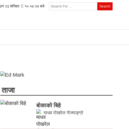
उन २३ शनिवार
१०:५४:२५ बजे
Search
ताजा
बोकाको बिहे
माधव पोखरेल गोज्याङ्ग्रे