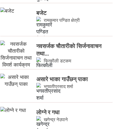
बजेट
रामकुमार पण्डित क्षेत्री
नवसर्जक चाैतारीकाे सिर्जनावाचन
तथा...
फित्काैली डटकम
असारे भाका गाउँछन् पाका
भगवतीप्रसाद शर्मा
लाेग्ने र गधा
खगेन्द्र नेउपाने