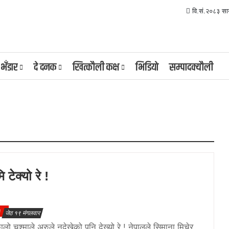
वि.सं.२०८३ सा
 भँडार
दे दनक
खित्कौली कक्ष
भिडियाे
सम्पादक्यौली
 टेक्यो रे !
३
जेठ १९ मंगलवार
लो चश्माले अरुले नदेखेको पनि देख्यो रे ! नेपालले सिमाना मिचेर