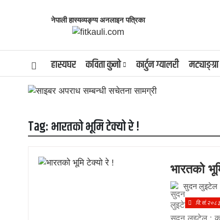
नेपाली हास्यव्यङ्ग्य अनलाइन पत्रिका
हास्यघर
कविता कुनो
कार्टुन ग्यालरी
मट्याङ्ग्रा
Tag:
भारतको भूमि टेक्यो रे !
भारतको भूमि
सुदन लुइटेल
वि.सं.२०८
सुदन लुइटेल : का