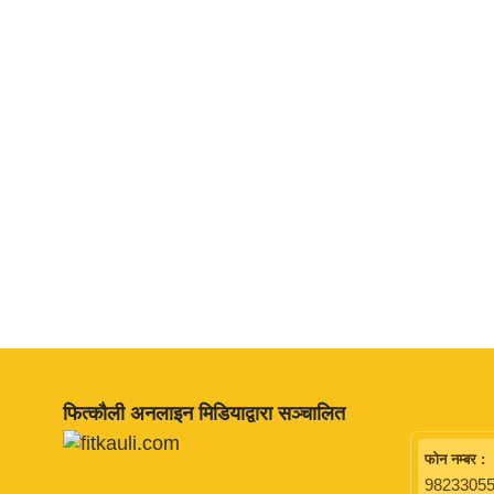
फित्काैली अनलाइन मिडियाद्वारा सञ्चालित
फाेन नम्बर :
98233055