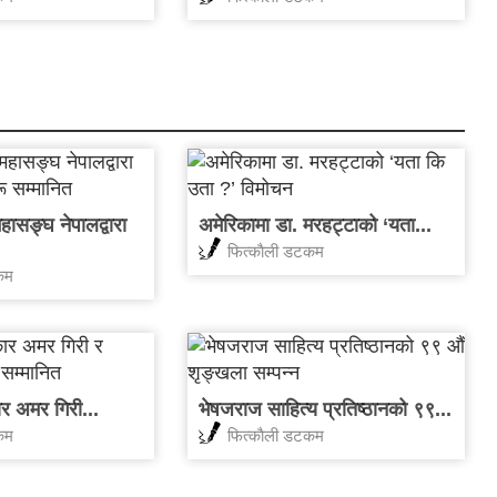
ासङ्घ नेपालद्वारा
अमेरिकामा डा. मरहट्टाको ‘यता...
फित्काैली डटकम
कम
ार अमर गिरी...
भेषजराज साहित्य प्रतिष्ठानको ९९...
कम
फित्काैली डटकम