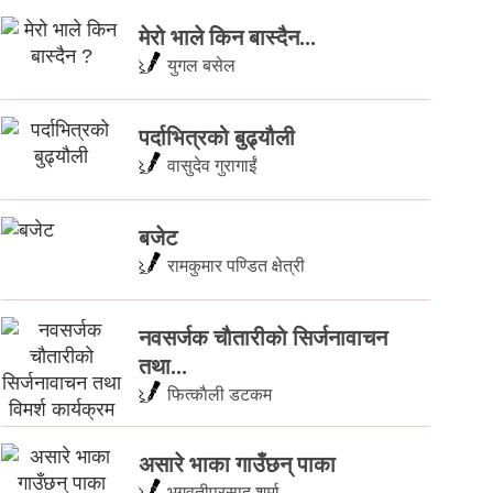
मेरो भाले किन बास्दैन...
युगल बसेल
पर्दाभित्रको बुढ्यौली
वासुदेव गुरागाईं
बजेट
रामकुमार पण्डित क्षेत्री
नवसर्जक चाैतारीकाे सिर्जनावाचन
तथा...
फित्काैली डटकम
असारे भाका गाउँछन् पाका
भगवतीप्रसाद शर्मा