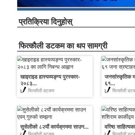
प्रतिक्रिया दिनुहोस्
फित्काैली डटकम का थप सामग्री
खाइराइड हास्यव्यङ्ग्य पुरस्कार-
जनसांस्कृतिक मह
२०८३...
६१...
फित्काैली डटकम
फित्काैली डट
सुसेलीको ८२यौं कार्यक्रममा साउन...
वरिष्ठ साहित्यक
फित्काैली डटकम
फित्काैली डट