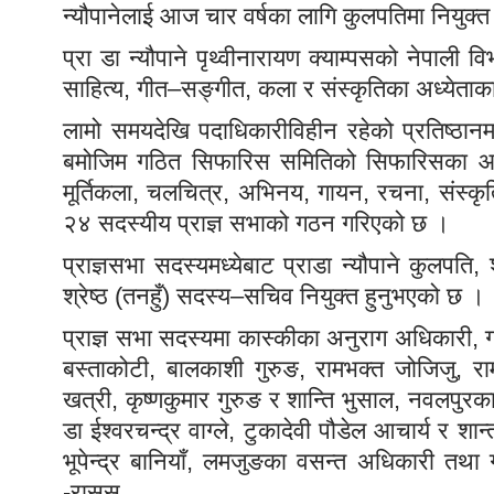
न्यौपानेलाई आज चार वर्षका लागि कुलपतिमा नियुक्त 
प्रा डा न्यौपाने पृथ्वीनारायण क्याम्पसको नेपाली वि
साहित्य, गीत–सङ्गीत, कला र संस्कृतिका अध्येताका
लामो समयदेखि पदाधिकारीविहीन रहेको प्रतिष्ठान
बमोजिम गठित सिफारिस समितिको सिफारिसका आधार
मूर्तिकला, चलचित्र, अभिनय, गायन, रचना, संस्कृति
२४ सदस्यीय प्राज्ञ सभाको गठन गरिएको छ ।
प्राज्ञसभा सदस्यमध्येबाट प्राडा न्यौपाने कुलपत
श्रेष्ठ (तनहुँ) सदस्य–सचिव नियुक्त हुनुभएको छ ।
प्राज्ञ सभा सदस्यमा कास्कीका अनुराग अधिकारी, गायत
बस्ताकोटी, बालकाशी गुरुङ, रामभक्त जोजिजु, रामज
खत्री, कृष्णकुमार गुरुङ र शान्ति भुसाल, नवलपुरक
डा ईश्वरचन्द्र वाग्ले, टुकादेवी पौडेल आचार्य र शा
भूपेन्द्र बानियाँ, लमजुङका वसन्त अधिकारी तथा 
-रासस