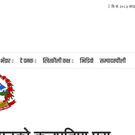
वि.सं.२०८३ साउ
 भँडार
दे दनक
खित्कौली कक्ष
भिडियाे
सम्पादक्यौली