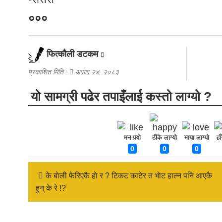
०००
फित्काैली डटकम
प्रकाशित मिति :
असार २४, २०८३
यो सामग्री पढेर तपाइँलाई कस्तो लाग्यो ?
मन पर्‍यो
ठीकै लाग्यो
माया लाग्यो
हा
0
0
0
के बाेली फेरिएकै हाे र ? टिकट काटेर त भाेट हाल्न पनि आएकै
हुन् के रे !?