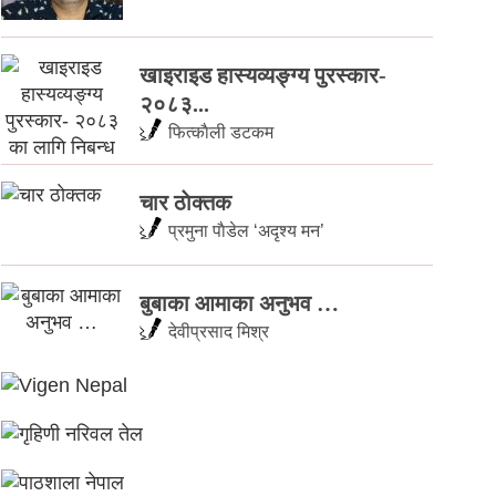
खाइराइड हास्यव्यङ्ग्य पुरस्कार-
२०८३...
फित्काैली डटकम
चार ठाेक्तक
प्रमुना पाैडेल ‘अदृश्य मन’
बुबाका आमाका अनुभव …
देवीप्रसाद मिश्र