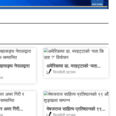
ासङ्घ नेपालद्वारा
अमेरिकामा डा. मरहट्टाको ‘यता...
फित्काैली डटकम
कम
ार अमर गिरी...
भेषजराज साहित्य प्रतिष्ठानको ९९...
कम
फित्काैली डटकम