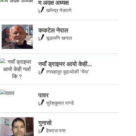
म अदक्ष अध्यक्ष
खगेन्द्र नेउपाने
ककटेल नेपाल
चूडामणि खनाल
नयाँ ड्राइभर आयो केही...
रणबहादुर बुढाथोकी ‘भैया’
पावर
सुरेशकुमार पाण्डे
गुनासो
हेमराज पन्त