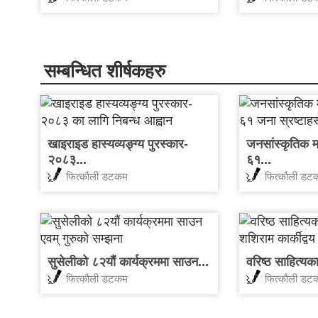
सम्बन्धित शीर्षकहरु
खाइराइड हास्यव्यङ्ग्य पुरस्कार-
जनसांस्कृतिक मह
२०८३...
६१...
फित्काैली डटकम
फित्काैली डट
सुसेलीको ८२यौं कार्यक्रममा साउन...
वरिष्ठ साहित्यक
फित्काैली डटकम
फित्काैली डट