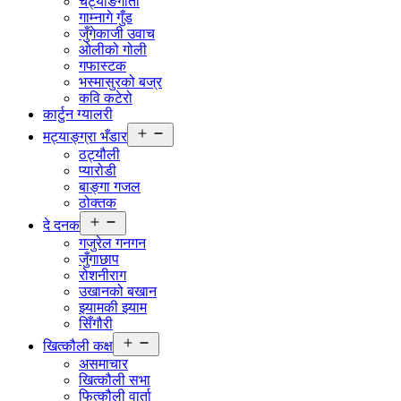
चट्याङगीता
गाम्नागे गुँड
जुँगेकाजी उवाच
ओलीको गोली
गफास्टक
भस्मासुरको बज्र
कवि कटेरो
कार्टुन ग्यालरी
Open
मट्याङ्ग्रा भँडार
menu
ठट्यौली
प्यारोडी
बाङ्गा गजल
ठोक्तक
Open
दे दनक
menu
गजुरेल गनगन
जुँगाछाप
रोशनीराग
उखानको बखान
झ्यामकी झ्याम
सिँगौरी
Open
खित्कौली कक्ष
menu
असमाचार
खित्कौली सभा
फित्कौली वार्ता