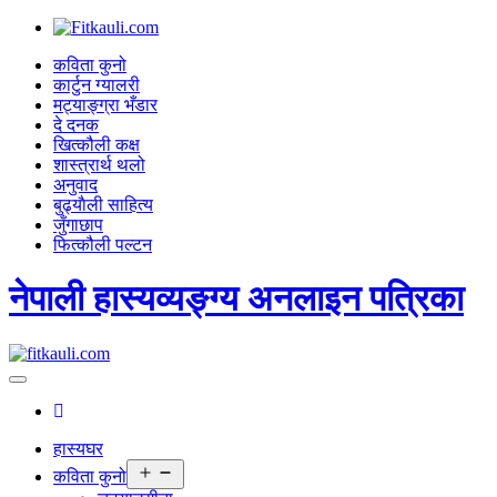
कविता कुनो
कार्टुन ग्यालरी
मट्याङ्ग्रा भँडार
दे दनक
खित्कौली कक्ष
शास्त्रार्थ थलो
अनुवाद
बुढ्याैली साहित्य
जुँगाछाप
फित्कौली पल्टन
नेपाली हास्यव्यङ्ग्य अनलाइन पत्रिका
हास्यघर
Open
कविता कुनो
menu