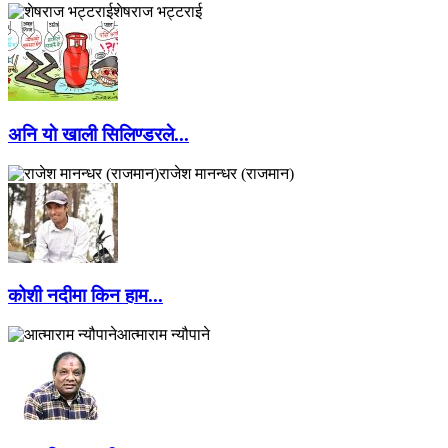
शेषराज भट्टराई
अनि याे खाली सिलिण्डरले...
राजेश मानन्धर (राजमान)
कोशी नदीमा किन हाम...
आत्माराम न्यौपाने