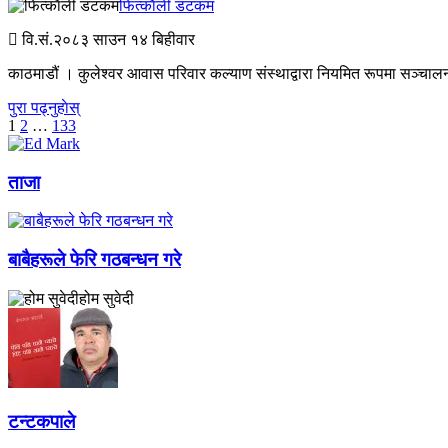
फित्काैली डटकम
वि.सं.२०८३
साउन १४ बिहीवार
काठमाडौं । कुलेश्वर आवास परिवार कल्याण संस्थाद्वारा नियमित रूपमा सञ्चालन
पुरा पढ्नुहाेस्
अर्को
1
2
…
133
»
ताजा
बाबैहरूले फेरि गठबन्धन गरे
होम सुवेदी
टन्टकपाले