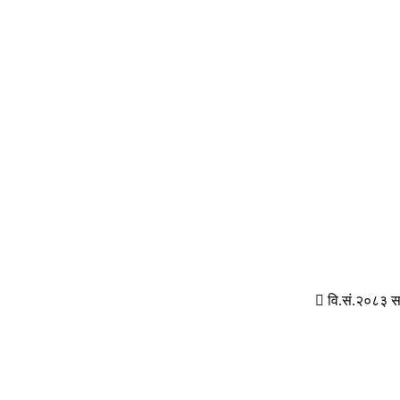
वि.सं.२०८३ स