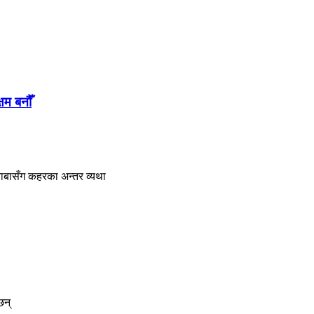
षम बनौँ
बाबासँग कहरका अन्तर व्यथा
छन्