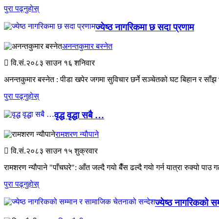
पुरा पढ्नुहाेस्
ज्येष्ठ नागरिकमा छ सदा प्रणाम
अनन्तकुमार बस्नेत
वि.सं.२०८३
साउन १६ शनिवार
अनन्तकुमार बस्नेत : पीडा खपेर जगमा सुविचार छर्ने सञ्चेतको घट बिहान र साँझ भर्
पुरा पढ्नुहाेस्
वृद्ध वृद्धा सबै …
रामशरण न्याैपाने
वि.सं.२०८३
साउन १५ शुक्रवार
रामशरण न्यौपाने "पाँचघरे": आँत जल्दै गयो बैँस ढल्दै गयो गर्न यात्रा रुक्यो पाउ गल
पुरा पढ्नुहाेस्
ज्येष्ठ नागरिकको स