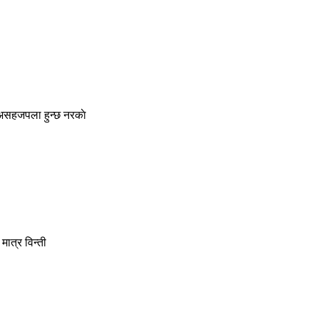
ाे असहजपला हुन्छ नरकाे
मात्र विन्ती