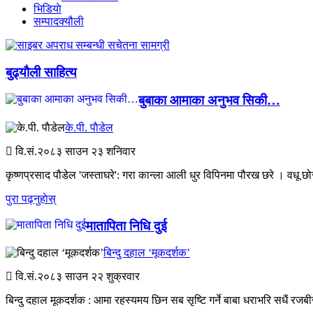
भिडियाे
सम्पादक्यौली
बुढ्याैली साहित्य
बुबाका आमाका अनुभव सिकी…
के.पी. पाैडेल
वि.सं.२०८३
साउन २३ शनिवार
कृष्णप्रसाद पौडेल 'जस्ताघरे': गरा कान्ला आली धुर विपिनमा पौरख छरे । वधू छ
पुरा पढ्नुहाेस्
मातापिता निधि दुई
बिन्दु दहाल ‘मूकदर्शक’
वि.सं.२०८३
साउन २२ शुक्रवार
बिन्दु दहाल मूकदर्शक : आमा रहस्यमय छिन सब सृष्टि गर्ने बाबा धराभरि सधैं रजबी