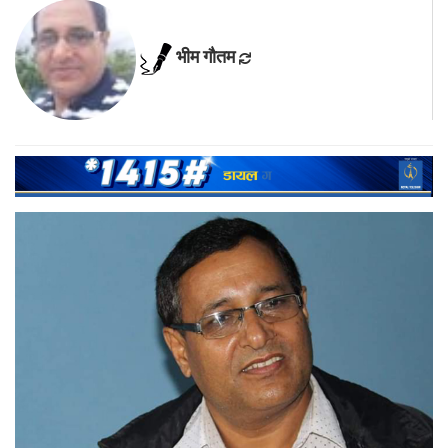
भीम गाैतम