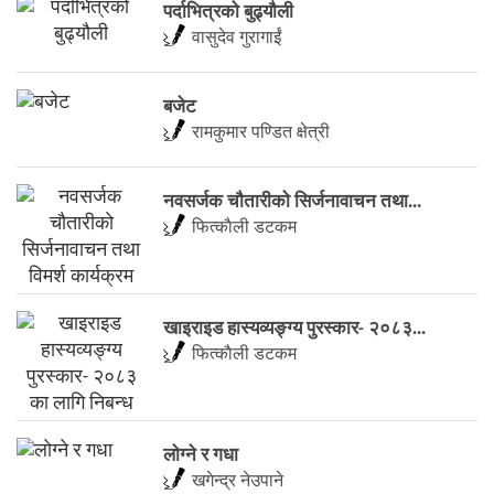
पर्दाभित्रको बुढ्यौली
वासुदेव गुरागाईं
बजेट
रामकुमार पण्डित क्षेत्री
नवसर्जक चाैतारीकाे सिर्जनावाचन तथा...
फित्काैली डटकम
खाइराइड हास्यव्यङ्ग्य पुरस्कार- २०८३...
फित्काैली डटकम
लाेग्ने र गधा
खगेन्द्र नेउपाने