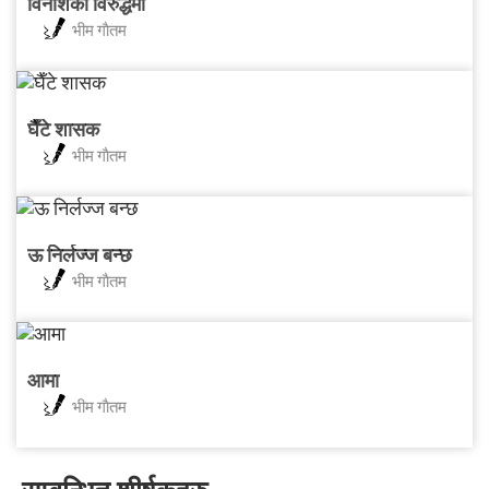
विनाशको विरुद्धमा
भीम गाैतम
घैँटे शासक
भीम गाैतम
ऊ निर्लज्ज बन्छ
भीम गाैतम
आमा
भीम गाैतम