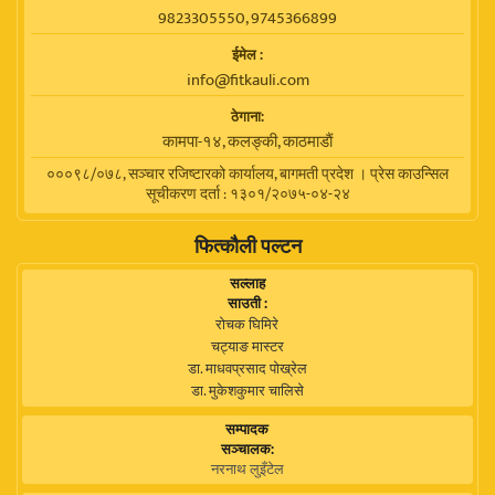
9823305550, 9745366899
ईमेल :
info@fitkauli.com
ठेगाना:
कामपा-१४, कलङ्की, काठमाडाैं
०००९८/०७८, सञ्चार रजिष्टारको कार्यालय, बागमती प्रदेश । प्रेस काउन्सिल
सूचीकरण दर्ता : १३०१/२०७५-०४-२४
फित्कौली पल्टन
सल्लाह
साउती :
रोचक घिमिरे
चट्याङ मास्टर
डा. माधवप्रसाद पोख्रेल
डा. मुकेशकुमार चालिसे
सम्पादक
सञ्चालक:
नरनाथ लुइँटेल