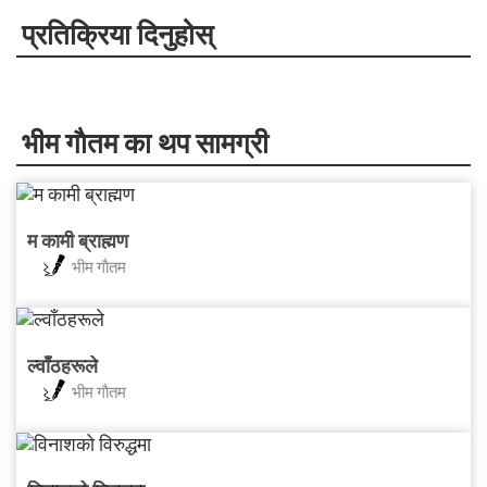
प्रतिक्रिया दिनुहोस्
भीम गाैतम का थप सामग्री
म कामी ब्राह्मण
भीम गाैतम
ल्वाँठहरूले
भीम गाैतम