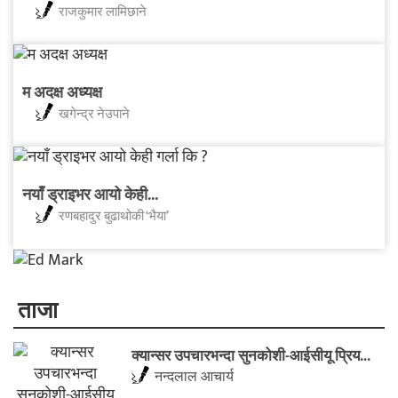
राजकुमार लामिछाने
म अदक्ष अध्यक्ष
खगेन्द्र नेउपाने
नयाँ ड्राइभर आयो केही...
रणबहादुर बुढाथोकी ‘भैया’
ताजा
​क्यान्सर उपचारभन्दा सुनकोशी-आईसीयू प्रिय...
नन्दलाल आचार्य