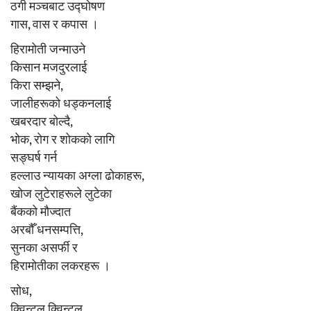
ठगी मञ्चबाट उद्घोषण
गास, वास र कपास ।
हिरामोती जन्माउने
किसान मजदुरलाई
किरा सम्झने,
जालीहरूको धड्कनलाई
खबरदार बोल्दै,
भोक, रोग र शोकको लागि
सङ्घर्ष गर्न
हल्लाउ न्यायका अग्ला ढोकाहरू,
खोज लुटेराहरूले लुटेका
बैंकको मौज्दात
अरबौँ धनसम्पत्ति,
सुनका असर्फी र
हिरामोतीका लकरहरू ।
सोध,
क्विन्टल क्विन्टल