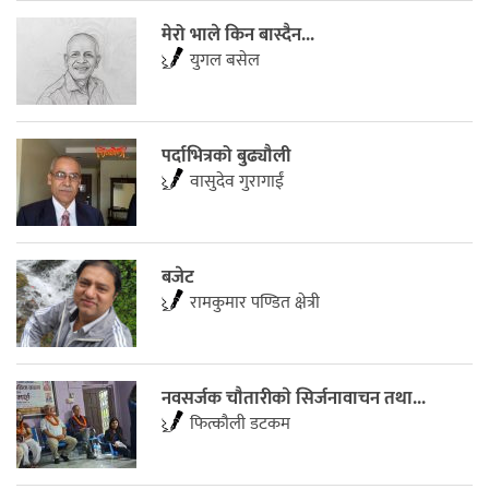
मेरो भाले किन बास्दैन...
युगल बसेल
पर्दाभित्रको बुढ्यौली
वासुदेव गुरागाईं
बजेट
रामकुमार पण्डित क्षेत्री
नवसर्जक चाैतारीकाे सिर्जनावाचन तथा...
फित्काैली डटकम