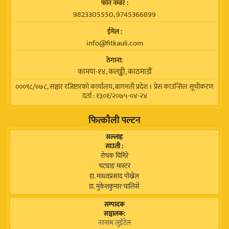
फाेन नम्बर :
9823305550, 9745366899
ईमेल :
info@fitkauli.com
ठेगाना:
कामपा-१४, कलङ्की, काठमाडाैं
०००९८/०७८, सञ्चार रजिष्टारको कार्यालय, बागमती प्रदेश । प्रेस काउन्सिल सूचीकरण
दर्ता : १३०१/२०७५-०४-२४
फित्कौली पल्टन
सल्लाह
साउती :
रोचक घिमिरे
चट्याङ मास्टर
डा. माधवप्रसाद पोख्रेल
डा. मुकेशकुमार चालिसे
सम्पादक
सञ्चालक:
नरनाथ लुइँटेल