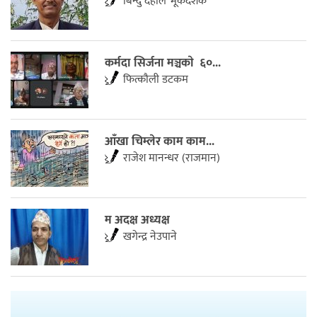
बिन्दु दहाल ‘मूकदर्शक’
कर्मदा सिर्जना मञ्चकाे ६०...
फित्काैली डटकम
आँखा चिम्लेर काम काम...
राजेश मानन्धर (राजमान)
म अदक्ष अध्यक्ष
खगेन्द्र नेउपाने