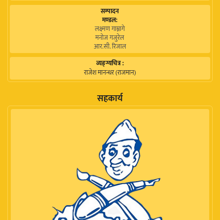
सम्पादन
मण्डल:
लक्ष्मण गाम्नागे
मनोज गजुरेल
आर.सी. रिजाल
व्यङ्ग्यचित्र :
राजेश मानन्धर (राजमान)
सहकार्य