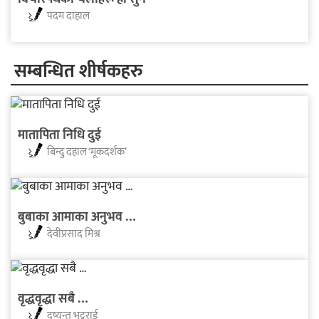
पदम दाहाल
सम्बन्धित शीर्षकहरु
मातापिता निधि दुई
बिन्दु दहाल ‘मूकदर्शक’
बुबाका आमाका अनुभव …
देवीप्रसाद मिश्र
वृद्धवृद्धा सबै …
दुष्यन्त भट्टराई