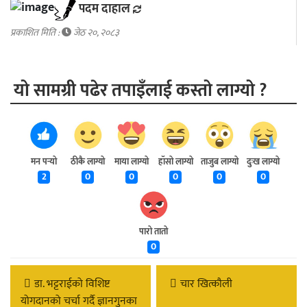
पदम दाहाल
प्रकाशित मिति :
जेठ २०, २०८३
यो सामग्री पढेर तपाइँलाई कस्तो लाग्यो ?
मन पर्‍यो
ठीकै लाग्यो
माया लाग्यो
हाँसो लाग्यो
ताजुब लाग्यो
दुःख लाग्यो
2
0
0
0
0
0
पारो तातो
0
डा. भट्टराईको विशिष्ट
चार खित्कौली
योगदानको चर्चा गर्दै ज्ञानगुनका