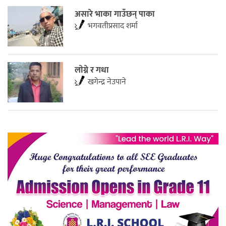
असारे भाका गाउँछन् पाका
भगवतीप्रसाद शर्मा
लाेग्ने र गधा
खगेन्द्र नेउपाने