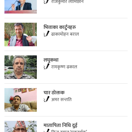
राजकुमार लामिछाने
भित्ताका कार्टुनहरु
ढाकामाेहन बराल
लघुकथा
रामकृष्ण ढकाल
चार ठोक्तक
अमर सन्तति
मातापिता निधि दुई