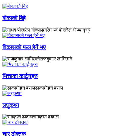
बोकाको बिहे
माधव पोखरेल गोज्याङ्ग्रे
विकासको फल हेर्ने भए
राजकुमार लामिछाने
भित्ताका कार्टुनहरु
ढाकामाेहन बराल
लघुकथा
रामकृष्ण ढकाल
चार ठोक्तक