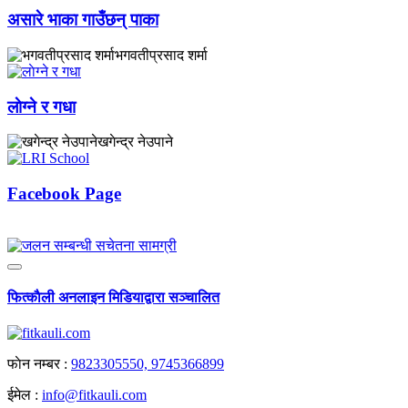
असारे भाका गाउँछन् पाका
भगवतीप्रसाद शर्मा
लाेग्ने र गधा
खगेन्द्र नेउपाने
Facebook Page
फित्काैली अनलाइन मिडियाद्वारा सञ्चालित
फाेन नम्बर :
9823305550, 9745366899
ईमेल :
info@fitkauli.com