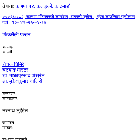
ठेगाना:
कामपा-१४, कलङ्की, काठमाडाैं
०००९८/०७८, सञ्चार रजिष्टारको कार्यालय, बागमती प्रदेश । प्रेस काउन्सिल सूचीकरण
दर्ता : १३०१/२०७५-०४-२४
फित्कौली पल्टन
सल्लाह
साउती :
रोचक घिमिरे
चट्याङ मास्टर
डा. माधवप्रसाद पोख्रेल
डा. मुकेशकुमार चालिसे
सम्पादक
सञ्चालक:
नरनाथ लुइँटेल
सम्पादन
मण्डल:
लक्ष्मण गाम्नागे