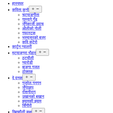
हास्यघर
Open
कविता कुनो
menu
चट्याङगीता
गाम्नागे गुँड
जुँगेकाजी उवाच
ओलीको गोली
गफास्टक
भस्मासुरको बज्र
कवि कटेरो
कार्टुन ग्यालरी
Open
मट्याङ्ग्रा भँडार
menu
ठट्यौली
प्यारोडी
बाङ्गा गजल
ठोक्तक
Open
दे दनक
menu
गजुरेल गनगन
जुँगाछाप
रोशनीराग
उखानको बखान
झ्यामकी झ्याम
सिँगौरी
Open
खित्कौली कक्ष