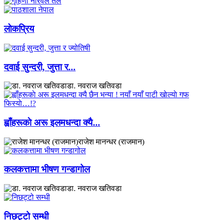
लाेकप्रिय
दवाई सुन्दरी, जुत्ता र...
डा. नवराज खतिवडा
ह्वाँहरूकाे अरू इलमधन्दा क्यै...
राजेश मानन्धर (राजमान)
कलकत्तामा भीषण गन्डागोल
डा. नवराज खतिवडा
निछट्टो सम्धी