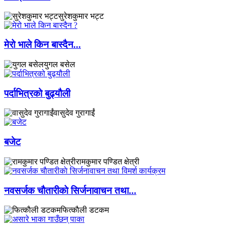
सुरेशकुमार भट्ट
मेरो भाले किन बास्दैन...
युगल बसेल
पर्दाभित्रको बुढ्यौली
वासुदेव गुरागाईं
बजेट
रामकुमार पण्डित क्षेत्री
नवसर्जक चाैतारीकाे सिर्जनावाचन तथा...
फित्काैली डटकम