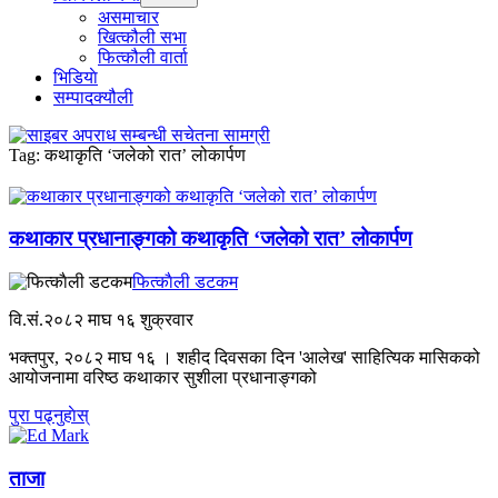
menu
असमाचार
खित्कौली सभा
फित्कौली वार्ता
भिडियाे
सम्पादक्यौली
Tag:
कथाकृति ‘जलेको रात’ लोकार्पण
कथाकार प्रधानाङ्गको कथाकृति ‘जलेको रात’ लोकार्पण
फित्काैली डटकम
वि.सं.२०८२
माघ १६ शुक्रवार
भक्तपुर, २०८२ माघ १६ । शहीद दिवसका दिन 'आलेख' साहित्यिक मासिकको
आयोजनामा वरिष्ठ कथाकार सुशीला प्रधानाङ्गको
पुरा पढ्नुहाेस्
ताजा