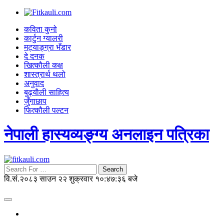
कविता कुनो
कार्टुन ग्यालरी
मट्याङ्ग्रा भँडार
दे दनक
खित्कौली कक्ष
शास्त्रार्थ थलो
अनुवाद
बुढ्याैली साहित्य
जुँगाछाप
फित्कौली पल्टन
नेपाली हास्यव्यङ्ग्य अनलाइन पत्रिका
Search
वि.सं.२०८३ साउन २२ शुक्रवार
१०:४७:३७ बजे