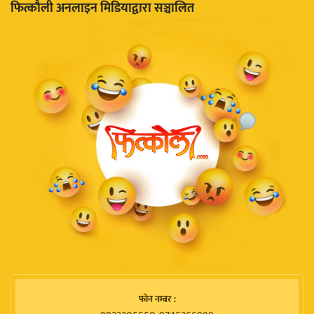
फित्काैली अनलाइन मिडियाद्वारा सञ्चालित
फाेन नम्बर :