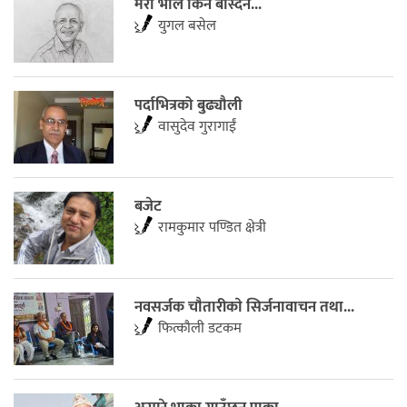
मेरो भाले किन बास्दैन...
युगल बसेल
पर्दाभित्रको बुढ्यौली
वासुदेव गुरागाईं
बजेट
रामकुमार पण्डित क्षेत्री
नवसर्जक चाैतारीकाे सिर्जनावाचन तथा...
फित्काैली डटकम