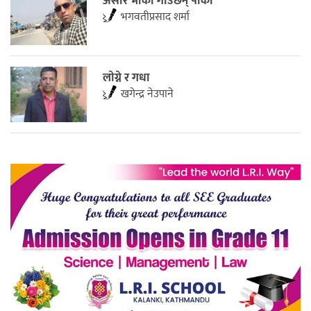
असारे भाका गाउँछन् पाका
भगवतीप्रसाद शर्मा
लाेग्ने र गधा
खगेन्द्र नेउपाने