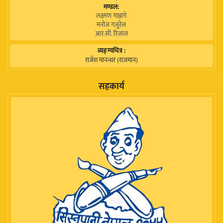
मण्डल:
लक्ष्मण गाम्नागे
मनोज गजुरेल
आर.सी. रिजाल
व्यङ्ग्यचित्र :
राजेश मानन्धर (राजमान)
सहकार्य