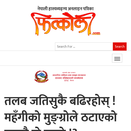
नेपाली हास्यव्यङ्ग्य अनलाइन पत्रिका
Search
तलब जतिसुकै बढिरहाेस् !
महँगीकाे मुङ्ग्राेले ठटाएकाे