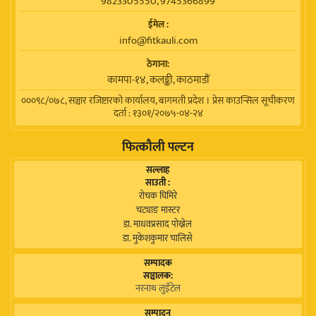
9823305550, 9745366899
ईमेल :
info@fitkauli.com
ठेगाना:
कामपा-१४, कलङ्की, काठमाडाैं
०००९८/०७८, सञ्चार रजिष्टारको कार्यालय, बागमती प्रदेश । प्रेस काउन्सिल सूचीकरण
दर्ता : १३०१/२०७५-०४-२४
फित्कौली पल्टन
सल्लाह
साउती :
रोचक घिमिरे
चट्याङ मास्टर
डा. माधवप्रसाद पोख्रेल
डा. मुकेशकुमार चालिसे
सम्पादक
सञ्चालक:
नरनाथ लुइँटेल
सम्पादन