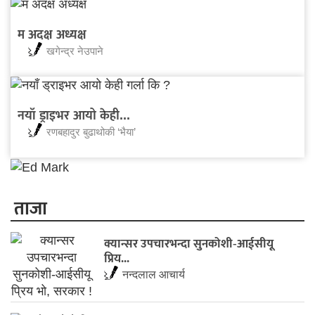
म अदक्ष अध्यक्ष
खगेन्द्र नेउपाने
नयाँ ड्राइभर आयो केही...
रणबहादुर बुढाथोकी ‘भैया’
ताजा
​क्यान्सर उपचारभन्दा सुनकोशी-आईसीयू
प्रिय...
नन्दलाल आचार्य