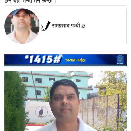
छैन यहाँ भन्दा मन रून्छ ।
रामप्रसाद पन्थी