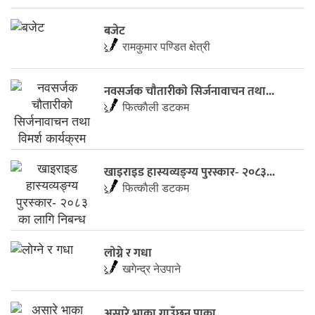
बजेट
रामकुमार पण्डित क्षेत्री
नवसर्जक चाैतारीकाे सिर्जनावाचन तथा...
फित्काैली डटकम
खाइराइड हास्यव्यङ्ग्य पुरस्कार- २०८३...
फित्काैली डटकम
लाेग्ने र गधा
खगेन्द्र नेउपाने
असारे भाका गाउँछन् पाका