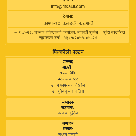
info@fitkauli.com
ठेगाना:
कामपा-१४, कलङ्की, काठमाडाैं
०००९८/०७८, सञ्चार रजिष्टारको कार्यालय, बागमती प्रदेश । प्रेस काउन्सिल
सूचीकरण दर्ता : १३०१/२०७५-०४-२४
फित्कौली पल्टन
सल्लाह
साउती :
रोचक घिमिरे
चट्याङ मास्टर
डा. माधवप्रसाद पोख्रेल
डा. मुकेशकुमार चालिसे
सम्पादक
सञ्चालक:
नरनाथ लुइँटेल
सम्पादन
मण्डल:
लक्ष्मण गाम्नागे