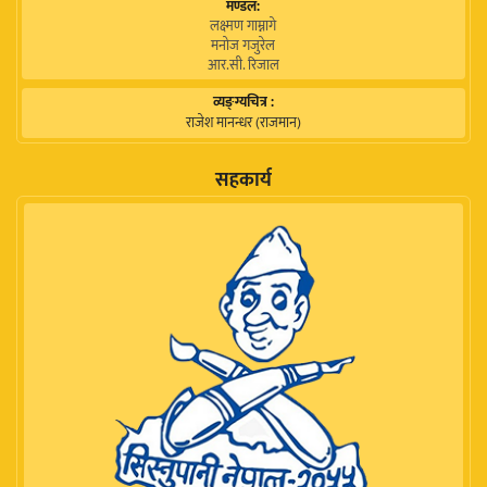
मण्डल:
लक्ष्मण गाम्नागे
मनोज गजुरेल
आर.सी. रिजाल
व्यङ्ग्यचित्र :
राजेश मानन्धर (राजमान)
सहकार्य