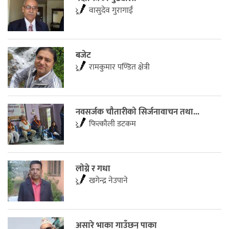
वासुदेव गुरागाईं
बजेट
रामकुमार पण्डित क्षेत्री
नवसर्जक चाैतारीकाे सिर्जनावाचन तथा...
फित्काैली डटकम
लाेग्ने र गधा
खगेन्द्र नेउपाने
असारे भाका गाउँछन् पाका