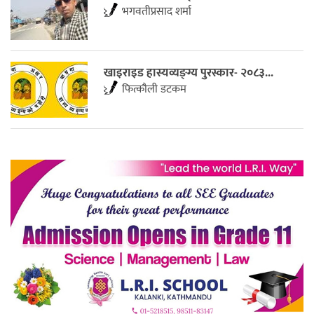
भगवतीप्रसाद शर्मा
खाइराइड हास्यव्यङ्ग्य पुरस्कार- २०८३...
फित्काैली डटकम