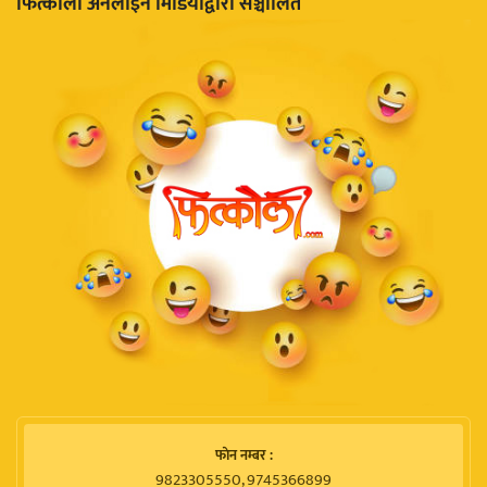
फित्काैली अनलाइन मिडियाद्वारा सञ्चालित
फाेन नम्बर :
9823305550, 9745366899