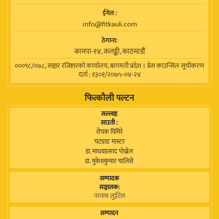
ईमेल :
info@fitkauli.com
ठेगाना:
कामपा-१४, कलङ्की, काठमाडाैं
०००९८/०७८, सञ्चार रजिष्टारको कार्यालय, बागमती प्रदेश । प्रेस काउन्सिल सूचीकरण
दर्ता : १३०१/२०७५-०४-२४
फित्कौली पल्टन
सल्लाह
साउती :
रोचक घिमिरे
चट्याङ मास्टर
डा. माधवप्रसाद पोख्रेल
डा. मुकेशकुमार चालिसे
सम्पादक
सञ्चालक:
नरनाथ लुइँटेल
सम्पादन