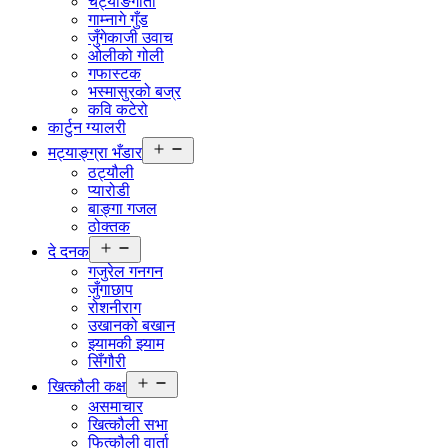
चट्याङगीता
गाम्नागे गुँड
जुँगेकाजी उवाच
ओलीको गोली
गफास्टक
भस्मासुरको बज्र
कवि कटेरो
कार्टुन ग्यालरी
Open
मट्याङ्ग्रा भँडार
menu
ठट्यौली
प्यारोडी
बाङ्गा गजल
ठोक्तक
Open
दे दनक
menu
गजुरेल गनगन
जुँगाछाप
रोशनीराग
उखानको बखान
झ्यामकी झ्याम
सिँगौरी
Open
खित्कौली कक्ष
menu
असमाचार
खित्कौली सभा
फित्कौली वार्ता