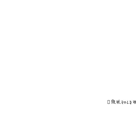
वि.सं.२०८३ स