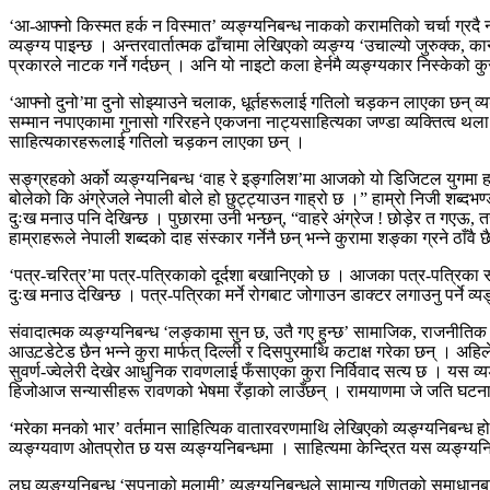
‘आ-आफ्नो किस्मत हर्क न विस्मात’ व्यङ्ग्यनिबन्ध नाकको करामतिको चर्चा ग्रदै ना
व्यङ्ग्य पाइन्छ । अन्तरवार्तात्मक ढाँचामा लेखिएको व्यङ्ग्य ‘उचाल्यो जुरुक्क,
प्रकारले नाटक गर्ने गर्दछन् । अनि यो नाइटो कला हेर्नमै व्यङ्ग्यकार निस्के
‘आफ्नो दुनो’मा दुनो सोझ्याउने चलाक, धूर्तहरूलाई गतिलो चड़कन लाएका छन् व्यङ्
सम्मान नपाएकामा गुनासो गरिरहने एकजना नाट्यसाहित्यका जण्डा व्यक्तित्व थला पर
साहित्यकारहरूलाई गतिलो चड़कन लाएका छन् ।
सङ्ग्रहको अर्को व्यङ्ग्यनिबन्ध ‘वाह रे इङ्गलिश’मा आजको यो डिजिटल युगमा हाम
बोलेको कि अंग्रेजले नेपाली बोले हो छुट्ट्याउन गाह्रो छ ।” हाम्रो निजी शब्दभण्डा
दुःख मनाउ पनि देखिन्छ । पुछारमा उनी भन्छन्, “वाहरे अंग्रेज ! छोड़ेर त गएऊ,
हाम्राहरूले नेपाली शब्दको दाह संस्कार गर्नेनै छन् भन्ने कुरामा शङ्का ग्रने ठाँवै 
‘पत्र-चरित्र’मा पत्र-पत्रिकाको दूर्दशा बखानिएको छ । आजका पत्र-पत्रिका सम
दुःख मनाउ देखिन्छ । पत्र-पत्रिका मर्ने रोगबाट जोगाउन डाक्टर लगाउनु पर्ने व्
संवादात्मक व्यङ्ग्यनिबन्ध ‘लङ्कामा सुन छ, उतै गए हुन्छ’ सामाजिक, राजनीतिक
आउट़डेटेड छैन भन्ने कुरा मार्फत् दिल्ली र दिसपुरमाथि कटाक्ष गरेका छन् ।
सुवर्ण-ज्वेलेरी देखेर आधुनिक रावणलाई फँसाएका कुरा निर्विवाद सत्य छ । यस व्
हिजोआज सन्यासीहरू रावणको भेषमा रँड़ाको लाउँछन् । रामयाणमा जे जति घटनाहरू
‘मरेका मनको भार’ वर्तमान साहित्यिक वातारवरणमाथि लेखिएको व्यङ्ग्यनिबन्ध ह
व्यङ्ग्यवाण ओतप्रोत छ यस व्यङ्ग्यनिबन्धमा । साहित्यमा केन्द्रित यस व्यङ्ग्यन
लघु व्यङ्ग्यनिबन्ध ‘सपनाको मलामी’ व्यङ्ग्यनिबन्धले सामान्य गणितको समाधा