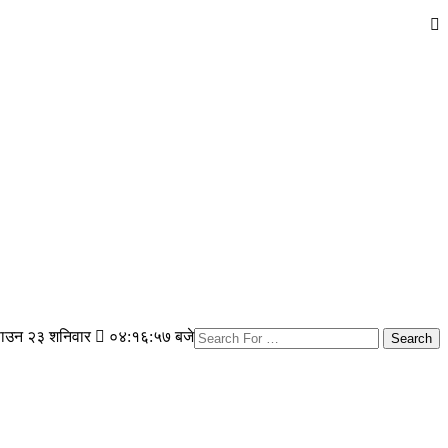
ाउन २३ शनिवार
०४:१६:५८ बजे
Search