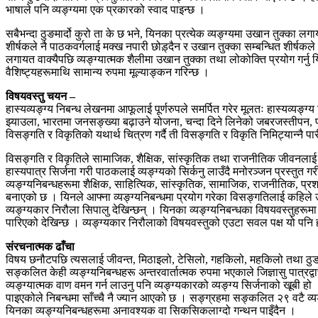
भाषाले पनि व्यङ्ग्यमा एक प्रकारको स्वाद पाइन्छ ।
सबैभन्दा ठुङमार्दो कुरो ता के छ भने, यिनका प्रत्येक व्यङ्ग्यमा उखान तुक्का 
शीर्षकले नै पाठकवर्गलाई मक्ख नपारी छोड़्दैन र उखान तुक्का सम्बन्धित शीर्षकले 
लगायत वाक्यैपछि व्यङ्ग्यात्मक शैलीमा उखान तुक्का तथा लोकोक्ति प्रयोग गर्नु य
वैशिष्ट्यहरूमाथि सामान्य रुपमा मूल्याङ्कन गरिन्छ ।
विषयवस्तु चयन –
हास्यव्यङ्ग्य निबन्ध लेखनमा आफूलाई पूर्णरुपले समर्पित गरेर मूलतः हास्यव्यङ्
झ्याउला, भारतमा जनसङ्ख्या बढ़ाउने योजना, चन्दा दिने लिनेको जबरजस्तीपन, पत्र
विसङ्गति र विकृतिको यथार्थ चित्रण गर्दै ती विसङ्गति र विकृति निमिट्यान्नै पा
विसङ्गति र विकृतिले सामाजिक, शैक्षिक, सांस्कृतिक तथा राजनीतिक जीवनलाई धूल
हास्यपात्र सिर्जना गरी पाठकलाई व्यङ्ग्यको सिर्कनु लाउँदै मनोरञ्जन प्रस्तुत गरी
व्यङ्ग्यनिबन्धहरूमा शैक्षिक, साहित्यिक, सांस्कृतिक, सामाजिक, राजनीतिक, प
बनाएको छ । यिनले आफ्ना व्यङ्ग्यनिबन्धमा प्रयोग गरेका विसङ्गतिलाई कहिले उखा
व्यङ्ग्यकार निरौला सिपालु देखिन्छन् । यिनका व्यङ्ग्यनिबन्धका विषयवस्तुहरूम
पारिएको देखिन्छ । व्यङ्ग्यकार निरौलाको विषयवस्तुको एउटा सवल पक्ष यो पनि 
संरचनात्मक ढाँचा
विषय छनौटपछि त्यसलाई जीवन्त, मिठाइलो, टेसिलो, गहकिलो, महकिलो तथा ठुङमार्द
सङ्कलित केही व्यङ्ग्यनिबन्धहरू अन्तरवार्तात्मक रुपमा भएकाले जिज्ञासु पात्रद
व्यङ्ग्यात्मक वाण वमन गर्न लाउनु पनि व्यङ्ग्यकारको व्यङ्ग्य सिर्जनाको खूबी
पाइएकोले निबन्धमा साँच्चै नै ज्यान आएको छ । सङ्ग्रहमा सङ्कलित २९ वटै व्यङ
यिनका व्यङ्ग्यनिबन्धहरूमा अनावश्यक वा सिकसिकलाग्दो गन्थन पाइँदैन ।