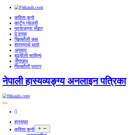
कविता कुनो
कार्टुन ग्यालरी
मट्याङ्ग्रा भँडार
दे दनक
खित्कौली कक्ष
शास्त्रार्थ थलो
अनुवाद
बुढ्याैली साहित्य
जुँगाछाप
फित्कौली पल्टन
नेपाली हास्यव्यङ्ग्य अनलाइन पत्रिका
हास्यघर
Open
कविता कुनो
menu