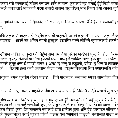
 गरी त्यसलाई जटिल बनाउने अनि सामान्य कुरालाई मुद्दा बनाई हुँड़ीबिड़ी मच्चा
 जनतालाई भाषणको भरमा कसरी बोरामा सुताउँछन् भन्ने विषय तथा आफ्नो दुनो सोझ्य
ादमीको जात थर’ ले देवकोटाको ‘भलादमी’ निबन्ध स्मरण गर्दै बेहिसाब भलादमीहरूको फ
छन् ।
ममाथि टङ़्कारो व्यङ्ग्य हो ‘खुच्चिङ पऱ्यो जङ्गले, आफ्नै ढङ्गले’ । असम जङ्
इऩ्छ । आफ्नै घर-आँगन त्यागी ठूल्ठूला शहरतिर पस्ने लोभिने युवाहरूलाई आफ्नै घर-आ
मक ढाँचामा व्यक्तिगत कुरा गर्ने निहुँमा समाजमा देखा परेका मान्छेको प्रवृत्ति, हो
तो घटना हरदर नेपाली वा गोर्खाहरूको घरमा भइरहने साबिक घटनाहरू हुन् । मान्छे
ै सुन्छु भन्न चै गाह्रो मान्छ । अन्धो छु भन्नु चैं खुकुलो, बहिरो छु भन्न चैं लाजमर
्थ हो । ‘बेलामा हेला गऱ्यो डल्लामा फेला पऱ्यो’ व्यङ्ग्यनिबन्धमा यिनै यथार्थम
य पात्रका रुपमा प्रयोग गरेको पाइन्छ । यिनै पात्रद्वारा समाजमा भएको सामाजिक 
्तिकासाथै आफू डाक्टर भएको ठाउँमा अन्य डाक्टरलाई ढिम्किनै नदिने यथार्थ कुरा प्
ि व्यङ्ग्य गरेको पाइन्छ । हामीमाझ एकता हुँदै नभएको अनि यही कुराबारे सबैले गुन
 देखेर आफ्नै भाग्यलाई सरापेको कुरा, फेरि भुस्याहाले कारभित्र मेमसाहेबको काखमा बे
 नजरले हेरेको कुरा, देश चलाउने नेतालाई ठप्पा हानेका कुरा अनि देश जोगाउऩ सीमाम
व्यङ्ग्यमाला बनाई प्रहार गरेको पाइन्छ यस ‘आमाको नाङ्लो, बच्चालाई गाड़ा’ व्यङ्