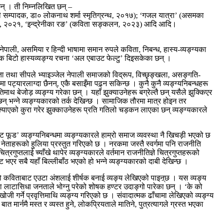
 छन् । ती निम्नलिखित छन् –
ी सम्पादक, डा० लोकनाथ शर्मा स्मृतिग्रन्थ, २०१७); ‘गजल यात्रा’ (असमका
नावली, २०२१, ‘इन्द्रेनीका रङ’ (कविता सङ्कलन, २०२३) आदि आदि।
 नेपाली, असमिया र हिन्दी भाषामा समान रुपले कविता, निबन्ध, हास्य-व्यङ्ग्यका
क बिटो हास्यव्यङ्ग्य रचना ‘अल एबाउट फेल्टु’ दिइसकेका छन् ।
ल-बुता तथा सीपले भ्याइञ्जेल नेपाली समाजको विद्रूप, विच्छृङ्खला, असङ्गति-
 पट्यारलाग्दा छैनन्, एकै बसाइँमा पढ़्न सकिन्छ । कुनै कुनै व्यङ्ग्यनिबन्धहरू
माथ बेजोड़ व्यङ्ग्य गरेका छन् । यहाँ झुक्याउनेहरू बग्रेल्तै छन् यसैले झुक्किएर
 छन् भन्ने व्यङ्ग्यकारको तर्क देखिन्छ । सामाजिक तौरमा मात्र होइन तर
्याएको कुरा गरेर झुक्काउनेहरू प्रति गतिलो चड़कन लाएका छन् व्यङ्ग्यकारले
 फूड’ व्यङ्ग्यनिबन्धमा व्यङ्ग्यकारले हाम्रो समाज व्यवस्था नै खिचड़ी भएको छ
ति नेताहरूको हुलिया प्रस्तुत गरिएको छ । नरकमा जस्तै स्वर्गमा पनि राजनीति
रगुप्तलाई च्याँखे थापेर व्यङ्ग्यकारले वर्तमान राजनीतिज्ञे चित्रगुप्तहरूको
 लेट भएर सबै यहाँ बिल्लीबाँठ भएको हो भन्ने व्यङ्ग्यकारको दाबी देखिन्छ ।
ालको कविताबाट एउटा अंशलाई शीर्षक बनाई व्यङ्य लेखिएको पाइऩ्छ । यस व्यङ्य
्यमा लाटासिधा जनताले भोग्नु परेको शोषक हण्टर उदाङ्गो पारेका छन् । ‘के को
ी गर्ने प्रवृत्तिमाथि व्यङ्ग्य गरिएको छ । संवादात्मक ढाँचामा लेखिएको व्यङ्ग्य
 बात मार्नमै मस्त र व्यस्त हुने, लोकप्रियताले मातिने, पुत्रत्यागले ग्रस्त भएका