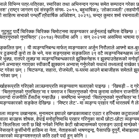
रौलाले विभिन्न पत्र-पत्रिका, स्मारिका तथा अभिनन्दन ग्रन्थ समेत सम्पादन गरेका
लश’ (राष्ट्र जागरण एवं संस्कृति संगम- २०१५, बहुभाषिक); ‘लोकाञ्जली’ (सहयोग
ाहित्य सभाको पन्ध्रौँ त्रैवार्षिक अधिवेशन, २०२१), चन्द्र कुमार शर्मा रच
टुमुटु पार्दै चिरिक्क चिरिक्क चिमोटनमा व्य़ङ्ग्यकार अर्जुनलाई खप्पिस देखिन्छ ।
चित्रगुप्तको गुप्तचित्र’ (२०१७) नेपालीमा अनि । सन् २०२१मा असमिया भाषामा ए
ू सङ्कलित छन् । यी व्यङ्ग्यनिबन्ध मार्फत् व्यङ्ग्यकार अर्जुन निरौलाले आफ्नो ब
र ठुङमार्दो कुरो ता के भने, यस सङ्ग्रहमा सङ्कलित २९ वटै व्यङ्ग्यनिबन्धहरू लामा
 भुक्छ, रातपरे लुक्छ’मा व्यङ्ग्यनिबन्धकारले झुक्किनेहरू र झुक्याउऩेहरूको मनोवृति
िने अभ्यास्र गराएका स्वीकार्दै झुक्कान अभ्यास् गर्नुपरेको यथार्थ तथ्यलाई राखेका
्पष्ट गरेका छन् । चिटफण्ड, सहारा, रोजभेली, घ-घरमा आउने बाबाजीहरू समेतले झुक
स गरेका छन् ।
खाहरूप्रति गरिएको लाञ्छनाप्रति व्यङ्ग्यवाण चलाएको पाइन्छ । ‘खिचड़ी – द ग्रेट
 ‘चित्रगुप्तको गुप्तचित्र’मा र यमराज र चित्रगुप्तको गोप्य कुरामा वर्तमान राजनी
 राजनीति ठँसठँस् गन्हाउँछ । समष्टिमा भन्नुपर्दा ‘चित्रगुप्तको गुप्तचित्र’मा चित्
व्यङ्ग्यकारको सङ्केत देखिन्छ । ‘मिष्टर लेट’- मा व्यङ्ग्य प्रहार गर्दै भारतवर्ष नै
र टेसिला व्यङ्ग्य उखानहरू, मुनामदन झ्याउरे खण्डकाव्यबाट एउटा र हरिभक्त कटुव
माछावाला बाउहरू शोषक, हेपाई मनोवृत्तिमाथि प्रहार गरिनुका साथै छोटा-छोटा व्यङ्ग
सिलसिला जारी छ बिहे गर्नको निम्ति केटी खोज्दासम्मको प्रसङ्ग उठाई मान्छेको खोज
्सिरहने कुर्सीभोगी हाकिम वा नेता, नेताहरूको भाषणद्वन्द्व, पैसापछि दुगुर्ने, मोबाइलमा
ारको व्याङ्ग्यशस्त्रले कति ठहरै पर्दा हुन् कोनि ।