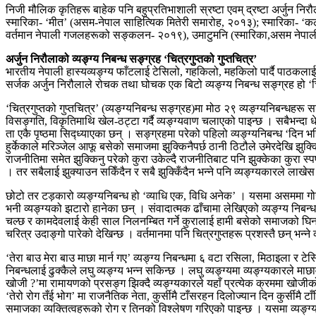
निजी मौलिक कृतिहरू बाहेक पनि बहुप्रतिभाशाली स्रष्टा एवम् द्रष्टा अर्जुन नि
स्मारिका- ‘मीत’ (असम-नेपाल साहित्यिक मितेरी समारोह, २०१३); स्मारिका- ‘क
वर्तमान नेपाली गजलहरूको सङ्कलन- २०१९), उमाटुमनि (स्मारिका,असम नेपाली स
अर्जुन निरौलाको व्यङ्ग्य निबन्ध सङ्ग्रह ‘चित्रगुप्तको गुप्तचित्र’
भारतीय नेपाली हास्यव्यङ्ग्य फाँटलाई टेसिलो, गहकिलो, महकिलो पार्दै पाठकलाई गु
सर्जक अर्जुन निरौलाले रोचक तथा घोचक एक बिटो व्यङ्ग्य निबन्ध सङ्ग्रह हो ‘
‘चित्रगुप्तको गुप्तचित्र’ (व्यङ्ग्यनिबन्ध सङ्ग्रह)मा मोठ २९ व्यङ्ग्यनिबन्धहर
विसङ्गति, विकृतिमाथि खेल-ठट्टा गर्दै व्यङ्ग्यवाण चलाएको पाइन्छ । सबैभन्दा धे
ता एकै पृष्ठमा सिद्ध्याएका छन् । सङ्ग्रहमा परेको पहिलो व्यङ्ग्यनिबन्ध ‘दिन भरि
हुर्केकाले मरिञ्जेल आफू बसेको समाजमा झुक्किनैपर्छ ठानी ठिटौले उमेरदेखि झुक्क
राजनीतिमा समेत झुक्किनु परेको कुरा उकेल्दै राजनीतिबाट पनि झुक्केका कुरा स
। तर सबैलाई झुक्याउन सकिँदैन र सबै झुक्किँदैन भन्ने पनि व्यङ्ग्यकारले लाखे
छोटो तर टड़कारो व्यङ्ग्यनिबन्ध हो ‘व्याधि एक, विधि अनेक’ । यसमा असममा गोर्
भनी व्यङ्ग्यको झटारो हानेका छन् । संवादात्मक ढाँचामा लेखिएको व्यङ्ग्य निबन्ध
चल्छ र कामदेवलाई केही साल निलनम्बित गर्ने कुरालाई हामी बसेको समाजको घिनलाग्दो
चरित्र उदाङ्गो पारेको देखिन्छ । वर्तमानमा पनि चित्रगुप्तहरू प्रशस्तै छन् भन्ने 
‘तेरा बाउ मेरा बाउ माछा मार्न गए’ व्यङ्ग्य निबन्धमा ६ वटा रसिला, मिठाइला 
निबन्धलाई ढुक्कैले लघु व्यङ्ग्य भन्न सकिन्छ । लघु व्यङ्ग्यमा व्यङ्ग्यकारले 
खोजी ?’मा रामायणको प्रसङ्ग झिक्दै व्यङ्ग्यकारले यहाँ प्रत्येक क्रममा खोजीको 
‘तेरो रोग तँई भोग’ मा राजनैतिक नेता, कुर्सीमै टाँसरहन दिलोज्यान दिन कुर्सीमै टाँस
समाजका व्यक्तित्वहरूको रोग र तिनको विश्लेषण गरिएको पाइन्छ । यसमा व्यङ्ग्यक