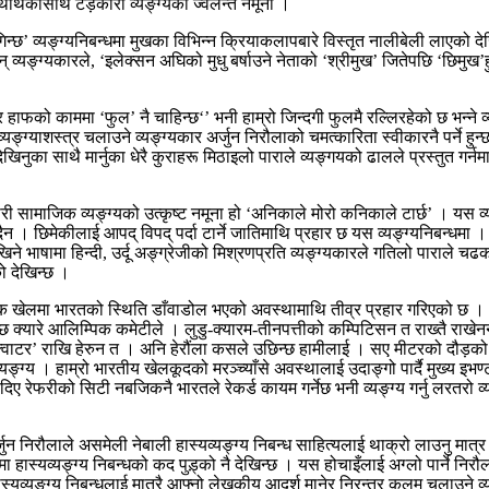
थार्थकासाथै टड़कारो व्यङ्ग्यको ज्वलन्त नमूना ।
छ’ व्यङ्ग्यनिबन्धमा मुखका विभिन्न क्रियाकलापबारे विस्तृत नालीबेली लाएको देखिन्
 व्यङ्ग्यकारले, ‘इलेक्सन अघिको मुधु बर्षाउने नेताको ‘श्रीमुख’ जितेपछि ‘छिमुख’ह
हाफको काममा ‘फुल’ नै चाहिन्छ‘’ भनी हाम्रो जिन्दगी फुलमै रल्लिरहेको छ भन्ने 
यङ्ग्याशस्त्र चलाउने व्यङ्ग्यकार अर्जुन निरौलाको चमत्कारिता स्वीकारनै पर्ने हु
ेखिनुका साथै मार्नुका धेरै कुराहरू मिठाइलो पाराले व्यङ्गयको ढालले प्रस्तुत गर्न
ारी सामाजिक व्यङ्ग्यको उत्कृष्ट नमूना हो ‘अनिकाले मोरो कनिकाले टार्छ’ । यस व्यङ
खिँदैन । छिमेकीलाई आपद् विपद् पर्दा टार्ने जातिमाथि प्रहार छ यस व्यङ्ग्यनिबन्धम
षामा हिन्दी, उर्दू अङ्ग्रेजीको मिश्रणप्रति व्यङ्ग्यकारले गतिलो पाराले चढकन 
ो देखिन्छ ।
्पिक खेलमा भारतको स्थिति डाँवाडोल भएको अवस्थामाथि तीव्र प्रहार गरिएको छ 
 क्यारे आलिम्पिक कमेटीले । लुडु-क्यारम-तीनपत्तीको कम्पिटिसन त राख्तै राखेन
‘क्वाटर’ राखि हेरुन त । अनि हेरौंला कसले उछिन्छ हामीलाई । सए मीटरको दौड़को ट
व्यङ्ग्य । हाम्रो भारतीय खेलकूदको मरञ्च्याँसे अवस्थालाई उदाङ्गो पार्दै मुख्य इ
ीदिए रेफरीको सिटी नबजिकनै भारतले रेकर्ड कायम गर्नेछ भनी व्यङ्ग्य गर्नु लरतरो
ुन निरौलाले असमेली नेबाली हास्यव्यङ्ग्य निबन्ध साहित्यलाई थाक्रो लाउनु मात्र हो
ा हास्यव्यङ्ग्य निबन्धको कद पुड़्को नै देखिन्छ । यस होचाइँलाई अग्लो पार्ने निर
हास्यव्यङ्ग्य निबन्धलाई मात्रै आफ्नो लेखकीय आदर्श मानेर निरन्तर कलम चलाउने 