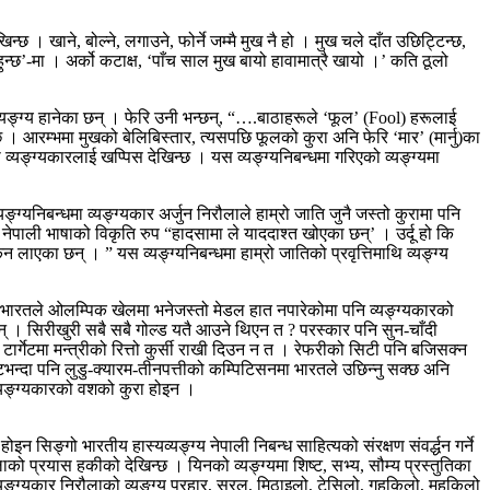
छ । खाने, बोल्ने, लगाउने, फोर्ने जम्मै मुख नै हो । मुख चले दाँत उछिट्टिन्छ,
ुन्छ’-मा । अर्को कटाक्ष, ‘पाँच साल मुख बायो हावामात्रै खायो ।’ कति ठूलो
व्यङ्ग्य हानेका छन् । फेरि उनी भन्छन्, “….बाठाहरूले ‘फूल’ (Fool) हरूलाई
न्छ । आरम्भमा मुखको बेलिबिस्तार, त्यसपछि फूलको कुरा अनि फेरि ‘मार’ (मार्नु)का
मा व्यङ्ग्यकारलाई खप्पिस देखिन्छ । यस व्यङ्ग्यनिबन्धमा गरिएको व्यङ्ग्यमा
्ग्यनिबन्धमा व्यङ्ग्यकार अर्जुन निरौलाले हाम्रो जाति जुनै जस्तो कुरामा पनि
ा । नेपाली भाषाको विकृति रुप “हादसामा ले याददाश्त खोएका छन्’ । उर्दू हो कि
लाएका छन् । ” यस व्यङ्ग्यनिबन्धमा हाम्रो जातिको प्रवृत्तिमाथि व्यङ्ग्य
। भारतले ओलम्पिक खेलमा भनेजस्तो मेडल हात नपारेकोमा पनि व्यङ्ग्यकारको
न् । सिरीखुरी सबै सबै गोल्ड यतै आउने थिएन त ? परस्कार पनि सुन-चाँदी
ार्गेटमा मन्त्रीको रित्तो कुर्सी राखी दिउन न त । रेफरीको सिटी पनि बजिसक्न
भण्टभन्दा पनि लुडु-क्यारम-तीनपत्तीको कम्पिटिसनमा भारतले उछिन्नु सक्छ अनि
 व्यङ्ग्यकारको वशको कुरा होइन ।
इन सिङ्गो भारतीय हास्यव्यङ्ग्य नेपाली निबन्ध साहित्यको संरक्षण संवर्द्धन गर्ने
ौलाको प्रयास हकीको देखिन्छ । यिनको व्यङ्ग्यमा शिष्ट, सभ्य, सौम्य प्रस्तुतिका
व्यङ्ग्यकार निरौलाको व्यङ्ग्य प्रहार, सरल, मिठाइलो, टेसिलो, गहकिलो, महकिलो