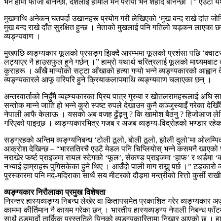
भने हामी फौजी बनिन्छौं, देशलाई हामीले मन परायौं भने शहीद बनिन्छौं ।” एउटा य
मुखमाथि अनेकन् घतपर्दा उखानहरू प्रयोग गरी लेखिएको ‘मुख बन्द राखे दांत जोगिन्
मुख बन्द राखे दाँत सुरक्षित हुन्छ । नेताको मुखलाई पनि गतिलो चड़कन लाएका छन्
व्यङ्ग्यवाण ।
मुखपछि व्यङ्ग्यकार फूलको प्रसङ्ग झिक्दै आरम्भमा फूलको प्रशंसा पछि ‘क्वाटर 
लट्याएर नै हाउसफुल हुने गर्छन् ।” हाम्रो यथार्थ चरित्रलाई फूलको माध्यमबाट व्
कुराहरू । आँखै माऱ्योको सट्टा आँखाको हत्या गऱ्यो भन्ने व्यङ्ग्यकारको आह्वान द
व्यङ्ग्यकारले आफू वरिपरि हुने क्रियाकलापमाथि व्यङ्ग्यवाण चलाएका छन् ।
अन्तरवार्ताको निहुँमै व्यह्ग्यकारका प्रिय पात्र गुरुबा र खोतलरामहरूलाई अघि स
सन्तोक मान्ने जाति हो भन्ने कुरो स्पष्ट रुपले देखाउन कुनै कञ्जुस्याइँ गरेका दे
नेपाली आफै केलाऊ । यसको अब वजह ढुँढ़नु ? कि खामोश बैठनु ? हिजोआज लेखिने भा
गरिएको पाइऩ्छ । व्यङ्ग्यकारभित्र गजब र अजब व्यङ्ग्य-विद्रोहको भण्डार रहेक
सङ्ग्रहको अन्तिम व्यङ्ग्यनिबन्ध ‘टोली ठूलो, बोली ठूलो, झोली दुलो’मा ओलम
आक्रोश देखिन्छ – “भारततिरचै एउटै मेडल पनि चिप्लियोस् भन्ने कसमनै खाएको छ
नराखेर फर्ष्ट प्राइजमा रायल स्टेगको ‘फूल’, सेकण्ड प्राइजमा ‘हाफ’ र थर्डमा 
नभ्याई हाम्राहरू पुगिसकेका हुने थिए । आउँदो पाली माग राख्नु पर्छ ।” टड़कारो 
पुरस्कारमा पनि मद-मदिराका साथै सय मीटरको दौड़मा मन्त्रीको रित्तो कुर्सी राख
व्यङ्ग्यकार निरौलाका प्रमुख विशेषता
निरन्तर हास्यव्यङ्ग्य निबन्ध लेखेर वा कितापसमेत प्रकाशित गरेर व्यङ्ग्यकार अर्ज
काममा कीर्तिमान नै कायम गरेका छन् । भारतीय हास्यव्यङ्ग्य नेपाली निबन्ध फाँटम
साथै ठुङमार्दो तार्किक प्रस्तुतिले यिनको व्यङ्ग्यकारितामा निखार आएको छ । 