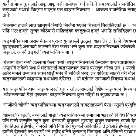
यहाँ सामान्य कुरालाई आफू आफू बसी समाधान गर्न सकिने समस्यालाई राजनीतिककरण
समाजको यथार्थ चित्रण पाइऩ्छ यस व्यङ्ग्यनिबन्धमा । आजका राजनैतिक नेताहरूले
ताने’ ।
निबन्धमा हातले लात खानुपर्ने स्थिति सिर्जना भएको निस्कर्ष निकालिएको छ । ‘भल
साँढे भएर हाम्रो सुन्दर कोठेबारी माडिरहेको वस्तुतथ्य हाम्रै अगाड़ि राखिदिएका 
व्यङ्ग्यनिबन्धमा असम भेकका प्रायः युवाहरूले ठूल्ठूला शहरतिर ताकेको विषय
युवाहरूलाई असमको फारसमै पैसा फल्छ भन्ने कुरा यस व्यङ्ग्यनिबन्धले उकेलेको पा
जङ्गले, आफ्नै ढङ्गले’ व्यङ्ग्यनिबन्ध मा ।
‘बेलामा हेला गऱ्यो डल्लामा फेला पऱ्यो’ व्यङ्ग्यनिबन्धको केन्द्रमा अन्तरवार्तात्
आफूसँगै लगेको यथार्थ घटनालाई व्यङ्ग्यात्मक रुपमा प्रस्तुत गरेका छन् । यस्
अक्षेर मजले ठम्याउन सक्न छोड़ेँ भनेर चै सजिलै भन्छ, तर अलिक साह्रो गरी बोले मात्र
व्यङ्ग्यकारको व्यङ्ग्यमा यथार्थता देखिन्छ । यो वर्तमान समाजको विद्रूप यथार
यस व्यङ्ग्यनिबन्धमा व्यङ्ग्यकारले गुरु र खोतलरामलाई विशेष व्यङ्ग्यका नेपथ्
‘खोतलरामको गैड़ो प्रकल्प’ व्यङ्ग्यनिबन्धमा कुरा गहिरो छ सुझावात्मक छ ।
‘गोजीको खोजी’ व्यङ्ग्यनिबन्धमा व्यङ्ग्यकारले डाक्टरहरूको पैसा असुल्ने प्रवृत
‘आमाको नाङ्लो, बच्चालाई गाड़ा’ व्यङ्ग्यनिबन्धमा समाजमा भइरहने विविध विषयमाथ
पनि मान्छे सन्तुष्टि नहुने कुरा, बेलायती कुकुरले भुस्याहा कुकुर स्वतन्त्र भएको
विवाहितलाई ईर्ष्यालु नजरले अनि विवाहित पुरुषले अविवाहित ठेट्नेलाई ईर्ष्यालु
हामीले देशलाई मन परायौं भने शहीद बनिने कुरालाई मिठाइलो अनि टेसिलो प्रकारले 