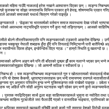
कको महिमा गाउँदै नाकलाई हरेस नखाने आश्वासन दिएका छन् । व्यङ्ग्य निबन्धमा ‘भित
 कान्छो फुरुक्क’मा सोझा जनतामाथि विभिन्न प्रकार हुने हेपाइ, शोषणमाथि प्रहार गर
को कुराले आजको समाजको यथार्थ चित्रण गरेको पाइऩ्छ ।
ग्यकारले । ‘छेड़्का’मा भारतवर्षको वर्तमान समाज व्यवस्थामा देखा परेको भ्रष्टच
ेको अवस्थामा नाट्यविभूति प्रदान गर्ने कुरा गर्दा तङ्ग्रिन्छन् । आजको साहित्य
ीले बोल्ने तौरतरिकामाप्रति पनि व्यङ्ग्यकारको टड़कारो आक्रोश देखिन्छ । उनी प्
रमा भक्कुचुर नेपाली शब्दहरू हुँदा हुँदै पनि तिनलाई निमिट्यान्नै पारी बातैपिच्छे अ
 तर स्वाघीनता दिवस होइन, इन्डेपेन्डेस दिएर गएऊ ।” हाम्रो स्थिति दुःखलाग्दो छ
छैन ।
ाजको अभिन्न अङ्ग बने पनि ती बाँदरको पूच्छर झैँ काम नलाग्ने भएका छन् भन्ने व
यङ्क्यकारकोसुझाव देखिन्छ । जो अत्यन्तै सठिक र स्वीकार्य छ ।
 निबन्ध हो । यस व्यङ्ग्यनिबन्धमा व्यङ्ग्यकारले गुरु र खोतलरामको संवादलाई म
 अहिले पनि यो देशमा कैकयी, धृतराष्ट्रजस्ताहरू छन् भन्दै रामायणमा रावणले मा
यङ्ग्यमा युग अनुसार परिवर्तन हुन्छ भन्ने युक्तिसङ्गत तर्क राखेको पाइऩ्छ । उ
 भए अहिले पनि सोही अनुरुप घटनाहरू भइनै रहेका छन् भन्ने कुरो व्यङग्यमार्फत्
ो । पुस्तक नपढ़िदिनुका साथै ठूला बड़ा साहित्यकारहरूले भुसुना वा नवोदित तथा 
िबन्धमा साहित्य गुटबाजीले जरा फैलाउँदै गएको र वास्तविक भाइचारा, प्रतिभाको कदर 
नबाट थपिएका समस्याले खलबली मच्चिँदै कसो कसो गरी समस्या देशको विरोधी दलकहा