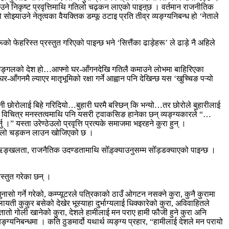
उने निकृष्ट प्रवृत्तिमाथि गतिलो चढ़कन लाएको पाइऩ्छ । वर्तमान राजनीतिक
ाउने नेतृत्वका वैयक्तिक डम्फू ठटाइ प्रति तीव्र व्यङ्ग्यनिबन्ध हो ‘नेताले
ेहरिस्त प्रस्तुत गरिएको पाइन्छ भने ‘सित्तैंका ढाड़ेहरू’ ले ढाड़े नै अहिले
गलै जङ्गलको देश हो…आफ्नो घर-आँगनदेखि गतिलै कमाउने लोभमा बाहिरिएका
ँगनमै ल्याएर मातृभूमिको रक्षा गर्ने आह्वान पनि देखिन्छ यस ‘खुच्चिङ पऱ्यो
लाकि भनी छोरोलाई बिहे गरिदियो…बुहारी घरमै बस्छिन् कि भन्यो…तर छोरोले बुहारीलाई
को विचित्र मनस्तत्वमाथि पनि यसरी ट्वाकसिङ हानेका छन् व्यङ्ग्यकारले “…
्नु ।” यस्ता उरेण्ठेउलो प्रवृत्ति प्रत्यके समाजमा भइरहने कुरा हुन् ।
ाथि गतिलो चड़कन लाउन खोजिएको छ ।
विऋङ्खलता, राजनैतिक उदण्डतामाथि सोँड़्क्याउनुसम्म सोँड़डक्याएको पाइन्छ ।
रस्तुत गरेका छन् ।
ासो गर्ने गरेको, कम्प्यूटरले पत्रिकाको ठाउँ ओगटन नसक्ने कुरा, कुनै कुरामा
लायती कुकुर बसेको देखेर भूस्याहा दुर्भाग्यलाई धिक्कारेको कुरा, अविवाहितले
ा तातो गोली खानेको कुरा, देशले हामीलाई मन पराए हामी फौजी हुने कुरा अनि
ग्यनिबन्धमा । कति ठुङमार्दो यथार्थ व्यङ्ग्य प्रहार, “हामीलाई देशले मन परायो