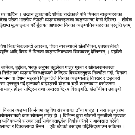
ी धर पाइँदैन । उखान तुक्काबाटै शीर्षक राखेकाले पनि यिनका व्य़ङ्ग्यहरूका
ेखा परेका भारतीय नेपाली व्यङ्ग्यकारहरूका व्यङ्ग्यभन्दा बेग्लै देखिन्छ । शीर्षक
्त मूल्याङ्कन गर्दै बूँदागत आधारमा यिनका व्यङ्ग्यनिबन्धहरूका प्रवृत्ति एवम्
का परिवेश सिकसिकलाग्दो अवस्था, शिक्षा व्यवस्थाको खेलाँचीपन, एऩआरसीको
वृत्ति आदि विषय नै यिनका व्यङ्ग्यनिबन्धका विषयवस्तु देखिन्छन् । यहाँको
 जानेका, बुझेका, भक्कु अनुभव बटुलेका पात्र गुरुबा र खोतलरामजस्ता
 निरौलाका व्यङ्ग्यनिबन्धहरूको केन्द्रिय विषयवस्तुहरू निर्क्यौल गर्दा, यिनका
समाजमा वा देशमा भइरहने विङ्गतिले यिनका व्यङ्ग्यलाई तिक्खर र टड़कारो
्रस्तुत गर्दै हास्यको बाईपङ्खी घोड़ामा चढ़ी व्यङ्ग्यवाण बर्साउनमा
ा मात्र होइन राष्ट्रिय तथा अन्तरराष्ट्रिय विसङ्गति, खेलाँचीपन उदाङ्गो
 । यिनका व्यङ्ग्य सिर्जनामा वहुविध संरचनागत ढाँचा पाऩ्छ । यस सङ्ग्रहमा
 छ । खोतलरामको काम खोतल्नु मात्र हो । विभिन्न कुरा खोतली गुरुजीको मुखबाट
ङ्ग्यनिबन्धको संरचनालाई सचेतनतापूर्वक निर्वाह गरेको र आत्मसात गरेको
रलाग्दा र दिक्कलाग्दा छैनन् । एकै खेपको बसाइमा पढ़िसिद्ध्याउन सकिन्छ ।