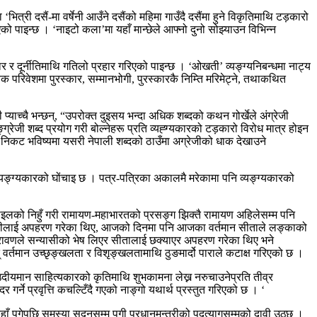
्री दसैं-मा वर्षेनी आउँने दसैंको महिमा गाउँदै दसैंमा हुने विकृतिमाथि टड़कारो
िएको पाइन्छ । ‘नाइटो कला’मा यहाँ मान्छेले आफ्नो दुनो सोझ्याउन विभिन्न
ार र दूर्नीतिमाथि गतिलो प्रहार गरिएको पाइन्छ । ‘ओखती’ व्यङ्ग्यनिबन्धमा नाट्य
िक परिवेशमा पुरस्कार, सम्मानभोगी, पुरस्कारकै निम्ति मरिमेट्ने, तथाकथित
याच्चै भन्छन्, “उपरोक्त दुइसय भन्दा अधिक शब्दको कथन गोर्खेले अंग्रेजी
ङ्ग्रेजी शब्द प्रयोग गरी बोल्नेहरू प्रति व्यह्ग्यकारको टड़कारो विरोध मात्र होइन
 । निकट भविष्यमा यसरी नेपाली शब्दको ठाउँमा अग्रेजीको धाक देखाउने
्यङ्ग्यकारको घोंचाइ छ । पत्र-पत्रिका अकालमै मरेकामा पनि व्यङ्ग्यकारको
ोबाइलको निहुँ गरी रामायण-महाभारतको प्रसङ्ग झिक्तै रामायण अहिलेसम्म पनि
तासीताजीलाई अपहरण गरेका थिए, आजको दिनमा पनि आजका वर्तमान सीताले लङ्काको
बेला रावणले सन्यासीको भेष लिएर सीतालाई छक्याएर अपहरण गरेका थिए भने
 वर्तमान उच्छृङ्खलता र विशृङ्खलतामाथि ठुङमार्दो पाराले कटाक्ष गरिएको छ ।
उदीयमान साहित्यकारको कृतिमाथि शुभकामना लेख्न नरुचाउनेप्रति तीव्र
गर्ने प्रवृत्ति कचल्टिँदै गएको नाङ्गो यथार्थ प्रस्तुत गरिएको छ । ‘
ँ पुगेपछि समस्या सदनसम्म पुगी प्रधानमन्त्रीको पदत्यागसम्मको दावी उठ्छ ।