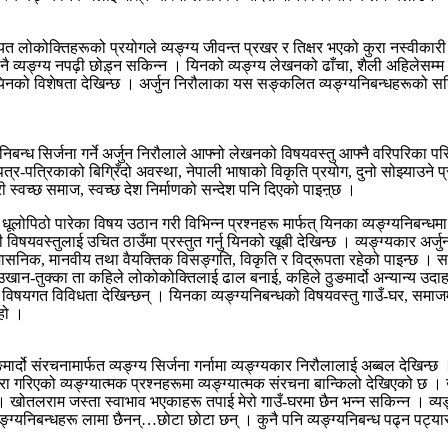
लगायत लोकोक्तिहरूको प्रयोगले व्यङ्ग्य जीवन्त प्रखर र तिक्षर भएको कुरा नस्वीकार
नै व्यङ्ग्य नपढ़ी छोड़्न सकिन्न । यिनको व्यङ्ग्य लेखनको ढाँचा, शैली अहिलेसम्म द
िनको विशेषता देखिन्छ । अर्जुन निरौलाका यस सङ्कलित व्यङ्ग्यनिबन्धहरूको सङ्क्षिप
ग्य निबन्ध सिर्जना गर्ने अर्जुन निरौलाले आफ्नो लेखनको विषयवस्तु आफ्नै वरिपरि
-पत्रिकाको बिग्रिँदो अवस्था, नेपाली भाषाको विकृति प्रयोग, दुनो सोझ्याउने प्र
री स्वच्छ समाज, स्वच्छ देश निर्माणको सन्देश पनि दिएको पाइऩ्छ ।
ोपिठो पारेका विषय उठान गरी विभिन्न प्रश्नहरू मार्फत् यिनका व्यङ्ग्यनिबन्धमा
 विषयवस्तुलाई उचित ठाउँमा प्रस्तुत गर्नु यिनको खूबी देखिन्छ । व्यङ्ग्यकार अर्जुन
्रशासनिक, मानवीय तथा वैयक्तिक विसङ्गति, विकृति र विद्रूपता रहेको पाइन्छ । 
न-तुक्का ता कहिले लोकोकोक्तिलाई ढाल बनाई, कहिले ठुङमार्दो अन्यान्य उदाहरण प
ा विषयगत विविधता देखिन्छन् । यिनका व्यङ्ग्यनिबन्धको विषयवस्तु गाउँ-घर, समाजम
हो ।
ो संरचनामार्फत व्यङ्ग्य सिर्जना गर्नामा व्यङ्ग्यकार निरौलालाई अब्बल देखिन्छ
्वारा गरिएको व्यङ्ग्यात्मक प्रश्नहरूमा व्यङ्ग्यात्मक संरचना बान्किलो देखिएको
 हो । खोतलराम जस्ता स्वाभाव भएकाहरू तपाई मेरो गाउँ-घरमा छैन भन्न सकिन्न । व्य
्ग्यनिबन्धहरू लामा छैनन्…छोटा छोटा छन् । कुनै पनि व्यङ्ग्यनिबन्ध पढ्न पट्या