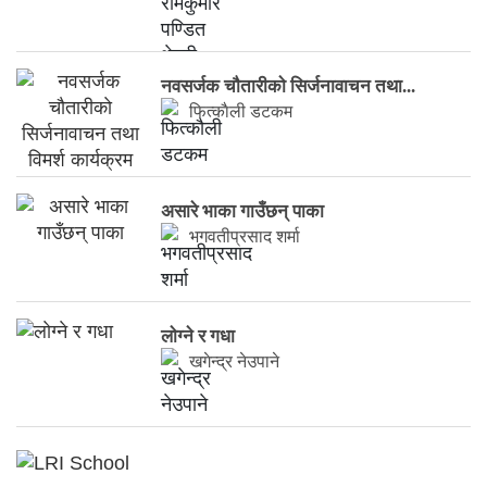
नवसर्जक चाैतारीकाे सिर्जनावाचन तथा...
फित्काैली डटकम
असारे भाका गाउँछन् पाका
भगवतीप्रसाद शर्मा
लाेग्ने र गधा
खगेन्द्र नेउपाने