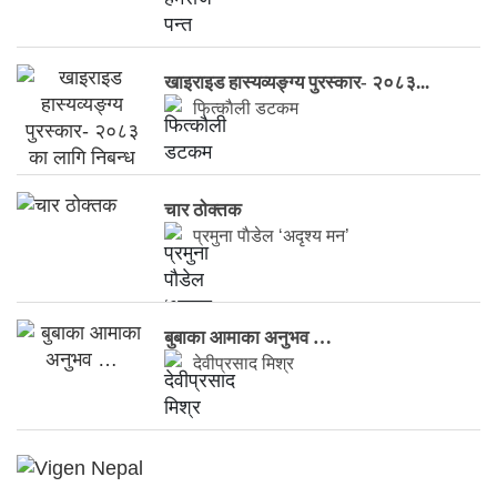
खाइराइड हास्यव्यङ्ग्य पुरस्कार- २०८३...
फित्काैली डटकम
चार ठाेक्तक
प्रमुना पाैडेल ‘अदृश्य मन’
बुबाका आमाका अनुभव …
देवीप्रसाद मिश्र