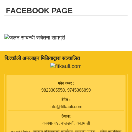
FACEBOOK PAGE
फित्काैली अनलाइन मिडियाद्वारा सञ्चालित
फाेन नम्बर :
9823305550, 9745366899
ईमेल :
info@fitkauli.com
ठेगाना:
कामपा-१४, कलङ्की, काठमाडाैं
०००९८/०७८, सञ्चार रजिष्टारको कार्यालय, बागमती प्रदेश । प्रेस काउन्सिल