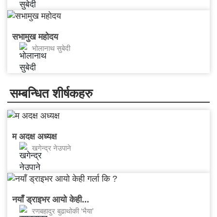
सभामुख महोदय
भोलानाथ सुबेदी
सम्बन्धित शीर्षकहरु
म अदक्ष अध्यक्ष
खगेन्द्र नेउपाने
नयाँ ड्राइभर आयो केही...
रणबहादुर बुढाथोकी ‘भैया’