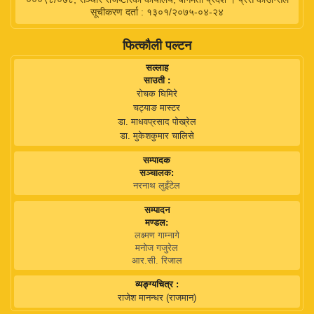
सूचीकरण दर्ता : १३०१/२०७५-०४-२४
फित्कौली पल्टन
सल्लाह
साउती :
रोचक घिमिरे
चट्याङ मास्टर
डा. माधवप्रसाद पोख्रेल
डा. मुकेशकुमार चालिसे
सम्पादक
सञ्चालक:
नरनाथ लुइँटेल
सम्पादन
मण्डल:
लक्ष्मण गाम्नागे
मनोज गजुरेल
आर.सी. रिजाल
व्यङ्ग्यचित्र :
राजेश मानन्धर (राजमान)