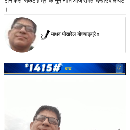
टार्ने कसाे संकट हाम्राे कानुन नीति आज रमिता देखाउँदै लम्पट
।
माधव पोखरेल गोज्याङ्ग्रे