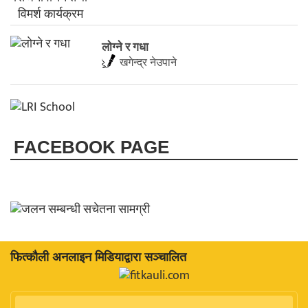
लाेग्ने र गधा
खगेन्द्र नेउपाने
FACEBOOK PAGE
फित्काैली अनलाइन मिडियाद्वारा सञ्चालित