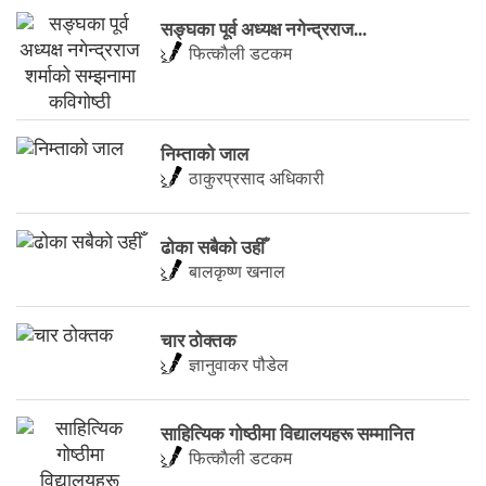
सङ्घका पूर्व अध्यक्ष नगेन्द्रराज...
फित्काैली डटकम
निम्ताको जाल
ठाकुरप्रसाद अधिकारी
ढोका सबैको उहीँ
बालकृष्ण खनाल
चार ठाेक्तक
ज्ञानुवाकर पौडेल
साहित्यिक गोष्ठीमा विद्यालयहरू सम्मानित
फित्काैली डटकम