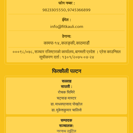
फाेन नम्बर :
9823305550, 9745366899
ईमेल :
info@fitkauli.com
ठेगाना:
कामपा-१४, कलङ्की, काठमाडाैं
०००९८/०७८, सञ्चार रजिष्टारको कार्यालय, बागमती प्रदेश । प्रेस काउन्सिल
सूचीकरण दर्ता : १३०१/२०७५-०४-२४
फित्कौली पल्टन
सल्लाह
साउती :
रोचक घिमिरे
चट्याङ मास्टर
डा. माधवप्रसाद पोख्रेल
डा. मुकेशकुमार चालिसे
सम्पादक
सञ्चालक:
नरनाथ लुइँटेल