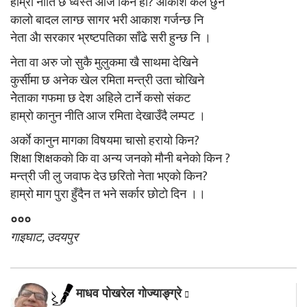
हाम्राे नीति छ ध्वस्त आज किन हाे? आकाश कैले छुने
कालाे बादल लाग्छ सागर भरी आकाश गर्जन्छ नि
नेता अैा सरकार भ्रष्टपतिका साँढे सरी हुन्छ नि ।
नेता वा अरु जाे सुकै मुलुकमा खै साथमा देखिने
कुर्सीमा छ अनेक खेल रमिता मन्त्री उता चाेखिने
नेेताका गफमा छ देश अहिले टार्ने कसाे संकट
हाम्राे कानुन नीति आज रमिता देखाउँदै लम्पट ।
अर्काे कानुन मागका विषयमा चासाे हरायाे किन?
शिक्षा शिक्षककाे कि वा अन्य जनकाे माैनी बनेकाे किन ?
मन्त्री जी लु जवाफ देउ छरिताे नेता भएकाे किन?
हाम्राे माग पुरा हुँदैन त भने सर्कार छाेटाे दिन ।।
०००
गाइघाट, उदयपुर
माधव पोखरेल गोज्याङ्ग्रे