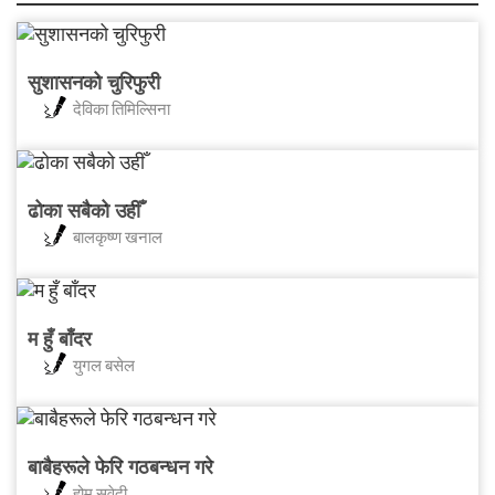
सुशासनको चुरिफुरी
देविका तिमिल्सिना
ढोका सबैको उहीँ
बालकृष्ण खनाल
म हुँ बाँदर
युगल बसेल
बाबैहरूले फेरि गठबन्धन गरे
होम सुवेदी