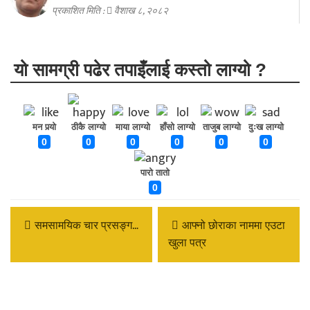
प्रकाशित मिति :
वैशाख ८, २०८२
यो सामग्री पढेर तपाइँलाई कस्तो लाग्यो ?
मन पर्‍यो
ठीकै लाग्यो
माया लाग्यो
हाँसो लाग्यो
ताजुब लाग्यो
दुःख लाग्यो
0
0
0
0
0
0
पारो तातो
0
समसामयिक चार प्रसङ्ग…
आफ्नो छोराका नाममा एउटा
खुला पत्र