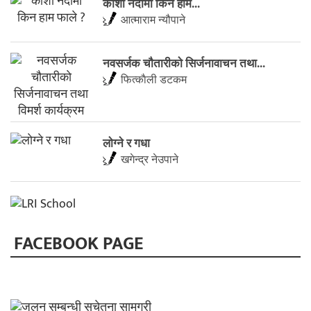
कोशी नदीमा किन हाम...
आत्माराम न्यौपाने
नवसर्जक चाैतारीकाे सिर्जनावाचन तथा...
फित्काैली डटकम
लाेग्ने र गधा
खगेन्द्र नेउपाने
FACEBOOK PAGE