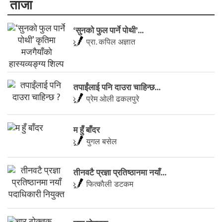
ताजा
‘सुनको फुल पार्ने पोथी’...
प्रा. कपिल अज्ञात
तपाईंलाई पनि दाउरा चाहिन्छ...
प्रेम ओली ढकलपुरे
म हुँ बाँदर
युगल बसेल
तीनवटै प्रज्ञा प्रतिष्ठानमा नयाँ...
फित्काैली डटकम