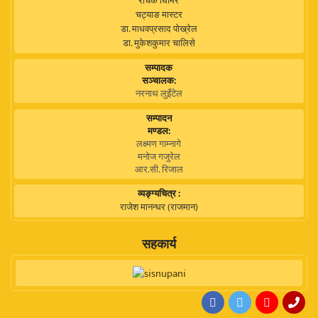
रोचक घिमिरे
चट्याङ मास्टर
डा. माधवप्रसाद पोख्रेल
डा. मुकेशकुमार चालिसे
सम्पादक
सञ्चालक:
नरनाथ लुइँटेल
सम्पादन
मण्डल:
लक्ष्मण गाम्नागे
मनोज गजुरेल
आर.सी. रिजाल
व्यङ्ग्यचित्र :
राजेश मानन्धर (राजमान)
सहकार्य