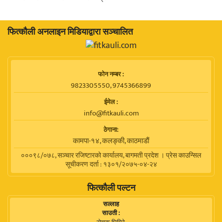
फित्काैली अनलाइन मिडियाद्वारा सञ्चालित
फाेन नम्बर :
9823305550, 9745366899
ईमेल :
info@fitkauli.com
ठेगाना:
कामपा-१४, कलङ्की, काठमाडाैं
०००९८/०७८, सञ्चार रजिष्टारको कार्यालय, बागमती प्रदेश । प्रेस काउन्सिल
सूचीकरण दर्ता : १३०१/२०७५-०४-२४
फित्कौली पल्टन
सल्लाह
साउती :