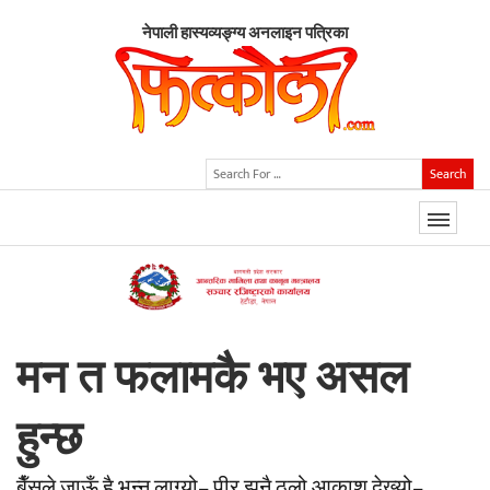
नेपाली हास्यव्यङ्ग्य अनलाइन पत्रिका
Search
मन त फलामकै भए असल
हुन्छ
बैँसले जाऊँ है भन्न लाग्यो– पीर झनै ठूलो आकाश देख्यो–