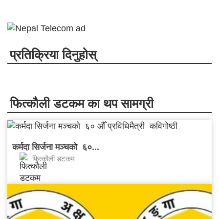
प्रतिक्रिया दिनुहोस्
फित्काैली डटकम का थप सामग्री
कर्मदा सिर्जना मञ्चकाे ६०...
फित्काैली डटकम