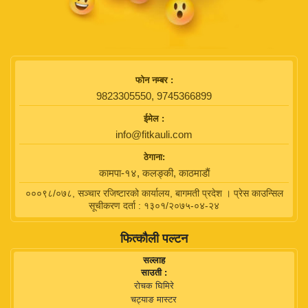
फाेन नम्बर :
9823305550, 9745366899
ईमेल :
info@fitkauli.com
ठेगाना:
कामपा-१४, कलङ्की, काठमाडाैं
०००९८/०७८, सञ्चार रजिष्टारको कार्यालय, बागमती प्रदेश । प्रेस काउन्सिल
सूचीकरण दर्ता : १३०१/२०७५-०४-२४
फित्कौली पल्टन
सल्लाह
साउती :
रोचक घिमिरे
चट्याङ मास्टर