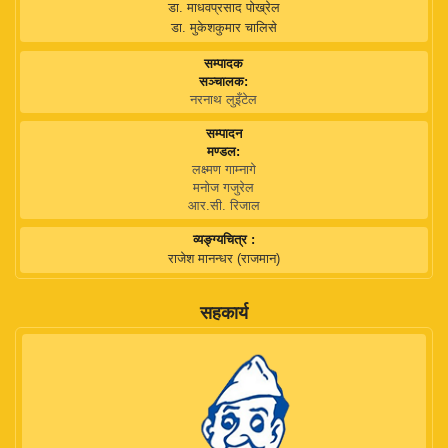
डा. माधवप्रसाद पोख्रेल
डा. मुकेशकुमार चालिसे
सम्पादक
सञ्चालक:
नरनाथ लुइँटेल
सम्पादन
मण्डल:
लक्ष्मण गाम्नागे
मनोज गजुरेल
आर.सी. रिजाल
व्यङ्ग्यचित्र :
राजेश मानन्धर (राजमान)
सहकार्य