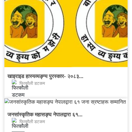
खाइराइड हास्यव्यङ्ग्य पुरस्कार- २०८३...
फित्काैली डटकम
जनसांस्कृतिक महासङ्घ नेपालद्वारा ६१...
फित्काैली डटकम