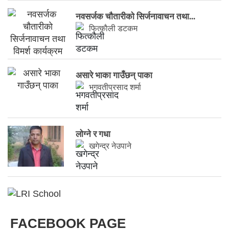
नवसर्जक चाैतारीकाे सिर्जनावाचन तथा...
फित्काैली डटकम
असारे भाका गाउँछन् पाका
भगवतीप्रसाद शर्मा
लाेग्ने र गधा
खगेन्द्र नेउपाने
FACEBOOK PAGE