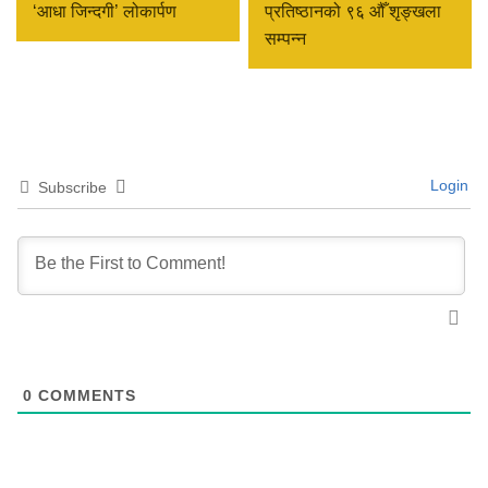
‘आधा जिन्दगी’ लोकार्पण
प्रतिष्ठानको ९६ औँ शृङ्खला
सम्पन्न
Login
Subscribe
0
COMMENTS