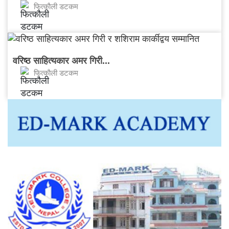
फित्काैली डटकम
वरिष्ठ साहित्यकार अमर गिरी...
फित्काैली डटकम