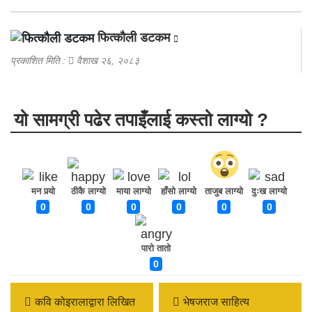
फित्काैली डटकम
प्रकाशित मिति :
वैशाख २६, २०८३
यो सामग्री पढेर तपाइँलाई कस्तो लाग्यो ?
मन पर्‍यो
ठीकै लाग्यो
माया लाग्यो
हाँसो लाग्यो
ताजुब लाग्यो
दुःख लाग्यो
0
0
0
0
0
0
पारो तातो
0
कवि कोइरालाद्वारा लिखित
भेषजराज साहित्य