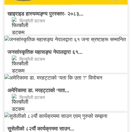
खाइराइड हास्यव्यङ्ग्य पुरस्कार- २०८३...
फित्काैली डटकम
जनसांस्कृतिक महासङ्घ नेपालद्वारा ६१...
फित्काैली डटकम
अमेरिकामा डा. मरहट्टाको ‘यता...
फित्काैली डटकम
सुसेलीको ८२यौं कार्यक्रममा साउन...