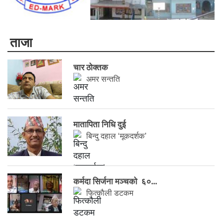
ताजा
चार ठोक्तक
अमर सन्तति
मातापिता निधि दुई
बिन्दु दहाल ‘मूकदर्शक’
कर्मदा सिर्जना मञ्चकाे ६०...
फित्काैली डटकम