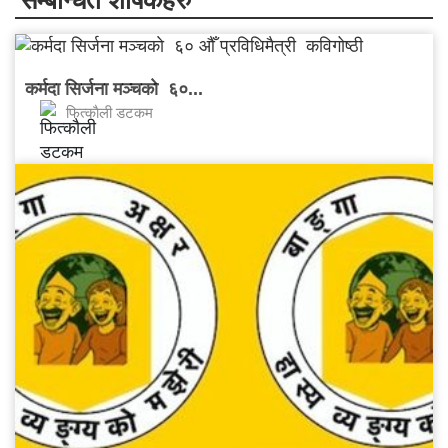
सम्बन्धित शीर्षकहरु
कर्मदा सिर्जना मञ्चकाे ६०...
फित्काैली डटकम