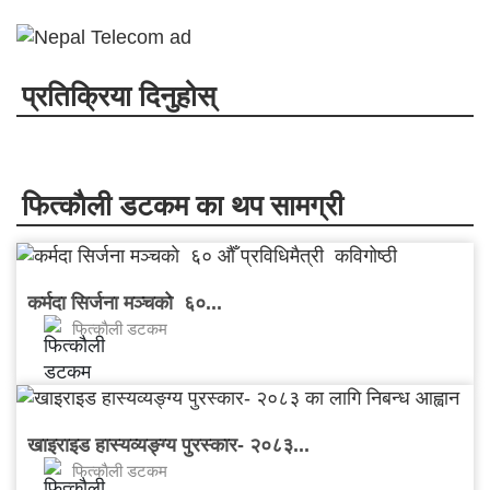
प्रतिक्रिया दिनुहोस्
फित्काैली डटकम का थप सामग्री
कर्मदा सिर्जना मञ्चकाे ६०...
फित्काैली डटकम
खाइराइड हास्यव्यङ्ग्य पुरस्कार- २०८३...
फित्काैली डटकम