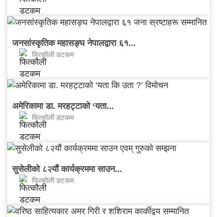
जनसांस्कृतिक महासङ्घ नेपालद्वारा ६१...
फित्काैली डटकम
अमेरिकामा डा. मरहट्टाको ‘यता...
फित्काैली डटकम
सुसेलीको ८२यौं कार्यक्रममा साउन...
फित्काैली डटकम