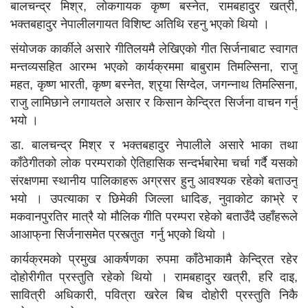
बालचन्द्र मिश्र, लोकगायक कृष्ण बस्नेत, रामबहादुर खत्री,
भक्तबहादुर नेपालीलगायत विशिष्ट अतिथि रहनु भएको थियो ।
संयोजक कार्कीले असारे गीतिलयमै लेखिएको गीत सिर्जनाबाट स्वागत
मन्तव्यसहित आरम्भ भएको कार्यक्रममा बाबुराम तिमल्सिना, राजु
महत, कृष्ण भारती, कृष्ण बस्नेत, श्रृया सिग्देल, जगन्नाथ तिमल्सिना,
राजु लामिछाने लगायतले असार र किसान केन्द्रित सिर्जना वाचन गर्नु
भयो ।
डा. बालचन्द्र मिश्र र भक्तबहादुर नेपालीले असारे भाका तथा
काँठेगीतको लोक परम्पराको ऐतिहासिक सन्दर्भबारेमा चर्चा गर्दै यसको
संरक्षणमा स्थानीय पालिकाहरू अग्रसर हुनु आवश्यक रहेको बताउनु
भयो । उपत्याका र छिमेकी जिल्ला धादिङ, नुवाकोट काभ्रे र
मकवानपुरतिर मात्रै यो मौलिक गीति परम्परा रहेको बताउँदै उहाँहरूले
आआफ्‌ना सिर्जनासमेत प्रस्त्तुत गर्नु भएको थियो ।
कार्यक्रमको प्रमुख आकर्षणका रुपमा काँठेभाकामै केन्द्रित रहेर
दोहोरीगीत प्रस्तुति रहेको थियो । रामबहादुर खत्री, हरि दाइ,
सावित्री अधिकारी, पवित्रा खरेल बिच दोहोरी प्रस्तुति निकै