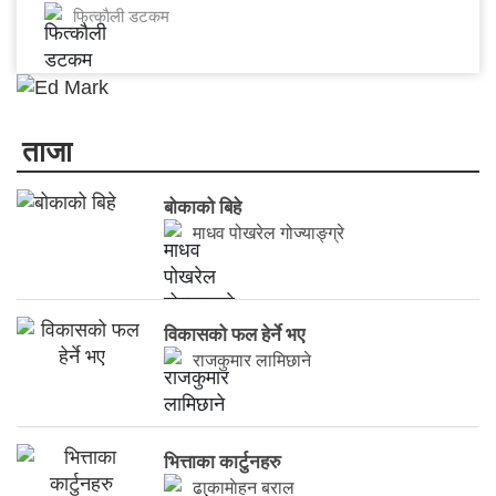
फित्काैली डटकम
ताजा
बोकाको बिहे
माधव पोखरेल गोज्याङ्ग्रे
विकासको फल हेर्ने भए
राजकुमार लामिछाने
भित्ताका कार्टुनहरु
ढाकामाेहन बराल