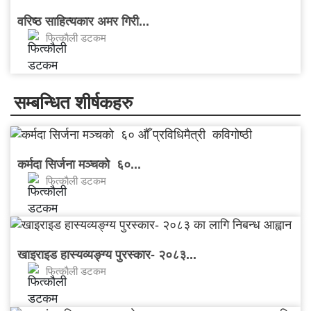
वरिष्ठ साहित्यकार अमर गिरी...
फित्काैली डटकम
सम्बन्धित शीर्षकहरु
कर्मदा सिर्जना मञ्चकाे ६०...
फित्काैली डटकम
खाइराइड हास्यव्यङ्ग्य पुरस्कार- २०८३...
फित्काैली डटकम