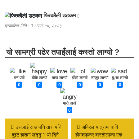
फित्काैली डटकम
प्रकाशित मिति :
असार १४, २०८३
यो सामग्री पढेर तपाइँलाई कस्तो लाग्यो ?
मन पर्‍यो
ठीकै लाग्यो
माया लाग्यो
हाँसो लाग्यो
ताजुब लाग्यो
दुःख लाग्यो
0
0
0
0
0
0
पारो तातो
0
उसलाई रूख पनि तारा पनि
अविरल यात्रामा कवि
! दुइटै हातमा लड्डु ? याे दिनै
होमशङ्कर बास्तोलाका एक