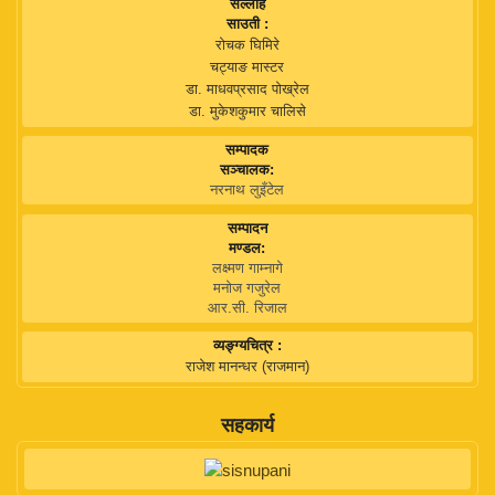
सल्लाह
साउती :
रोचक घिमिरे
चट्याङ मास्टर
डा. माधवप्रसाद पोख्रेल
डा. मुकेशकुमार चालिसे
सम्पादक
सञ्चालक:
नरनाथ लुइँटेल
सम्पादन
मण्डल:
लक्ष्मण गाम्नागे
मनोज गजुरेल
आर.सी. रिजाल
व्यङ्ग्यचित्र :
राजेश मानन्धर (राजमान)
सहकार्य