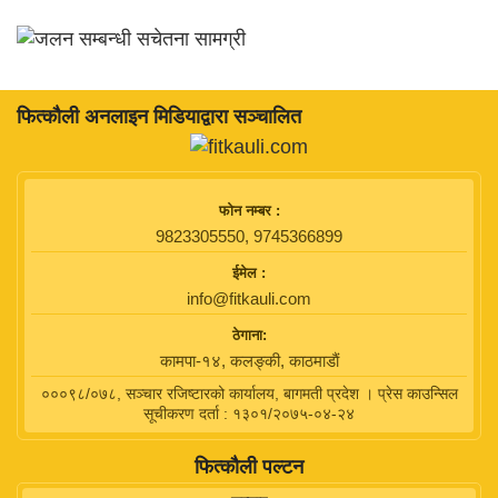
फित्काैली अनलाइन मिडियाद्वारा सञ्चालित
फाेन नम्बर :
9823305550, 9745366899
ईमेल :
info@fitkauli.com
ठेगाना:
कामपा-१४, कलङ्की, काठमाडाैं
०००९८/०७८, सञ्चार रजिष्टारको कार्यालय, बागमती प्रदेश । प्रेस काउन्सिल
सूचीकरण दर्ता : १३०१/२०७५-०४-२४
फित्कौली पल्टन