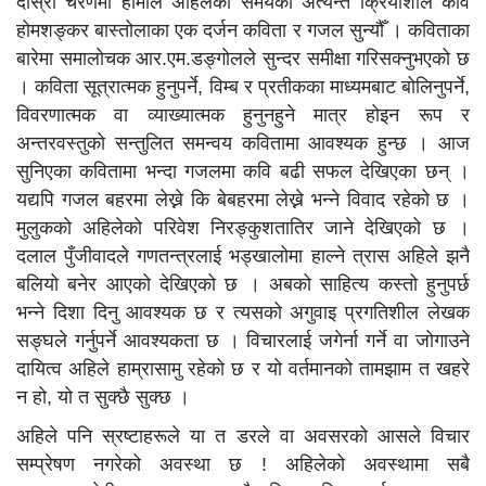
दोस्रो चरणमा हामीले अहिलेको समयका अत्यन्त क्रियाशील कवि
होमशङ्कर बास्तोलाका एक दर्जन कविता र गजल सुन्यौँ । कविताका
बारेमा समालोचक आर.एम.डङ्गोलले सुन्दर समीक्षा गरिसक्नुभएको छ
। कविता सूत्रात्मक हुनुपर्ने, विम्ब र प्रतीकका माध्यमबाट बोलिनुपर्ने,
विवरणात्मक वा व्याख्यात्मक हुनुनहुने मात्र होइन रूप र
अन्तरवस्तुको सन्तुलित समन्वय कवितामा आवश्यक हुन्छ । आज
सुनिएका कवितामा भन्दा गजलमा कवि बढी सफल देखिएका छन् ।
यद्यपि गजल बहरमा लेख्ने कि बेबहरमा लेख्ने भन्ने विवाद रहेको छ ।
मुलुकको अहिलेको परिवेश निरङ्कुशतातिर जाने देखिएको छ ।
दलाल पुँजीवादले गणतन्त्रलाई भड्खालोमा हाल्ने त्रास अहिले झनै
बलियो बनेर आएको देखिएको छ । अबको साहित्य कस्तो हुनुपर्छ
भन्ने दिशा दिनु आवश्यक छ र त्यसको अगुवाइ प्रगतिशील लेखक
सङ्घले गर्नुपर्ने आवश्यकता छ । विचारलाई जगेर्ना गर्ने वा जोगाउने
दायित्व अहिले हाम्रासामु रहेको छ र यो वर्तमानको तामझाम त खहरे
न हो, यो त सुक्छै सुक्छ ।
अहिले पनि स्रष्टाहरूले या त डरले वा अवसरको आसले विचार
सम्प्रेषण नगरेको अवस्था छ ! अहिलेको अवस्थामा सबै