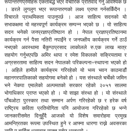
रूपान्तरणप्रेमीहरू एकताबद्ध भएर वैचारिक प्रतिवाद गर्नु आवश्यक छ
। डरले लुगलुग भएर रूपान्तरणको लक्ष्य प्राप्त गर्नसकिँदैन ।
विचारले प्राथमिकता पाउनुपर्छ । आज साहित्य सदनको यो
सभाकक्षमा यो महत्त्वपूर्ण कार्यक्रम सम्पन्न भएको छ । यो साहित्य
सदन भनेको जनप्रज्ञाप्रतिष्ठान हो । नेपाल प्रज्ञाप्रतिष्ठानमा
कार्यक्रम गर्न पैसा नतिरी नपाइँने र जनपक्षीय कार्यक्रम गर्ने ठाउँ
नभएको अवस्थामा बैकुण्ठप्रसाद लाकोलले रु.एक लाख मात्र
सहयोग गर्नुभएपछि अमिर थापा र रमेश विकलको सक्रियतामा र
अग्रसरतामा साहित्य सदन नेपालको परिकल्पना÷स्थापना भएको हो
। अहिले हामीले कार्यक्रम गरिरहेको यो भव्य भवन काठमाडौँ
महानगरपालिकाको सहयोगमा बनेको हो । यस संस्थाले चर्चेको जमिन
भने नेकपा एमालेको अल्पमतको सरकार रहेको २०५१ सालमा
भोगाधिकार प्राप्त भएको हो । यो साझा संस्था हो । यो संस्थाले
पाँचओटा पुरस्कार तथा सम्मान अर्पण गरिरहेको छ र हरेक वर्ष
राष्ट्रिय कविता प्रतियोगिता पनि आयोजना गरिरहेको छ भन्ने
जानकारीसमेत दिनुहुँदै आजको यो विशेष समारोहमा प्रमुख
आमन्त्रितका रूपमा उपस्थित हुने र आफ्ना धारणा राख्ने अवसरका
लागि म हार्दिक धन्यवाद व्यक्त गर्दछु भन्नुभयो ।