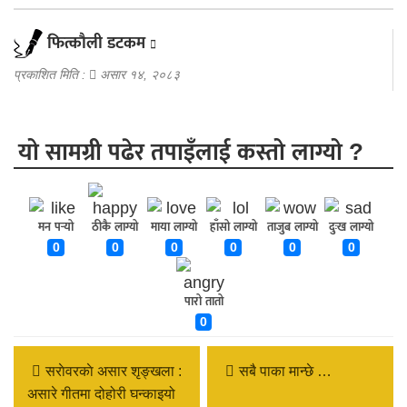
फित्काैली डटकम
प्रकाशित मिति :
असार १४, २०८३
यो सामग्री पढेर तपाइँलाई कस्तो लाग्यो ?
मन पर्‍यो
ठीकै लाग्यो
माया लाग्यो
हाँसो लाग्यो
ताजुब लाग्यो
दुःख लाग्यो
0
0
0
0
0
0
पारो तातो
0
सराेवरकाे असार शृङ्खला :
सबै पाका मान्छे …
असारे गीतमा दोहोरी घन्काइयो