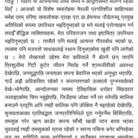
गर्दछु । यद्यपि यो अभियानमा लामो समय म आपूmसमेत संलग्न रहेको
थिएँ । आजको यो विशेष समारोहमा नेपाली प्रगतिशील साहित्यका
मर्मज्ञ एवम् वरिष्ठ समालोचक प्राज्ञ प्रा.डा.हेमनाथ पौडेलज्यू प्रमुख
अतिथिको रूपमा उपस्थित भइदिनुभएको छ भने मलाई प्रोत्साहन गर्न
तपाईँ बौद्धिक व्यक्तित्वहरू, मेरा परिवारजन तथा इष्टमित्र उपस्थित
भइदिनुभएको छ । त्यसैले पनि मलाई अत्यन्त गौरवबोध भएको छ,
त्यसमा पनि मजस्तो साधकलाई स्थान दिनुभएकोमा खुसी पनि लागेको
छ । मेरो लेखनको उद्देश्य मेरा कविताले नै बोल्ने छन् तापनि
त्रिशूलीमा गिटी कुटेर जीवन निर्वाह गर्ने श्रमजीवीको अवस्था
देखेपछि, जनयुद्धपछि जनताका सपना बेवारिस भएको अनुभूत भएपछि,
गाउँ अझै अविकसित रहेको र रूपान्तरणको उज्यालो पुग्ननसकेको
देखे÷भोगेपछि, आन्दोलनका नाममा ऐतिहासिक धरोहर सिंहदवार
जलाइएकोमा चित्त नबुझेपछि, जिउँदामा उपेक्षा गर्ने तर मरेपछि सालिक
बनाउने प्रवृत्ति अनि त्यही सालिक पनि उपेक्षित नै भइरहेको देखेपछि,
चुनावताकाका प्रतिबद्धता जनप्रतिनिधिले पूरा गर्नुपर्नेमा बिर्सिएपछि,
तमसुक गरेर ऋण काडेर सपना साँच्दै खाडी जान बाध्य भएका
युवालाई त्यही तमसुकको त्रास रहेको र सपना पसिना बनेर बगिरहेका
छन् तर बाहिरिने क्रम नरोकिएको र गाउँसहर वृद्दाश्रम भइरहेका