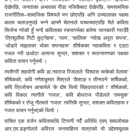
देखेपछि, जनताका अभावका पीडा नजिकैबाट देखेपछि, समसामयिक
राजनीतिक–सामाजिक विषयले मन छोएपछि अनि उज्यालाका पक्षमा
कलम चलाउनुपर्छ भन्ने आफ्नै चेतनाले घच्घच्याएपछि मैले कविता
सिर्जना गरेको हुँ भन्दै कविताका रचनागर्भका बारेमा जानकारी गराउँदै
‘त्रिशूलीमा गिटी कुट्नेहरू’, ‘घाम’, ‘सालिक’ ‘नदेख अपूरा सपना’,
‘ओडारे माइलाका भोका सपनाहरू’ शीर्षकका गद्यकविता र एउटा
गजल गरी छओटा अत्यन्त सुन्दर, सशक्त र रूपान्तरणका पक्षका
कविता वाचन गर्नुभयो ।
त्यसैगरी सहयोगी कवि डा.नवराज रिजालले ‘विश्वास भत्केको वेलामा’
शीर्षकको, कवि गणेशकुमार मिश्रले ‘कैशाङ र तीनपाने’ शर्षिकको,
कवि त्रिलोचन आचार्यले ‘के दोष थियो सिंहदरवारको !’ शीर्षकको,
कवि विकल त्यागीले ‘गजल’, कवि बोधराज पौडेलले ‘तमसुक’
शीर्षकको र रोजु गौतमले ‘गजल’ त्यत्तिकै सुन्दर, सशक्त कविताहरू र
गजल वाचन गर्नुभएको थियो ।
वाचित एक दर्जन कवितामाथि टिप्पणी गर्दै अतिथि एवम् समालोचक
आर.एम.डङ्गोलले अविरल जनसाहित्य यात्राको यो उद्देश्यमूलक