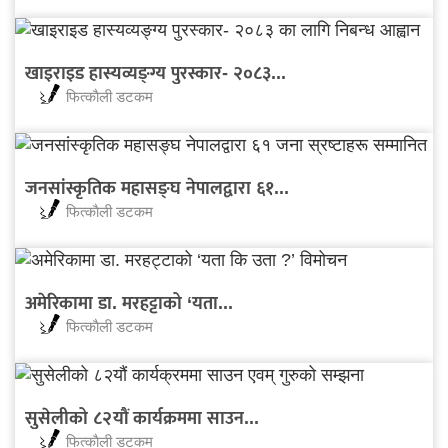
खाइराइड हास्यव्यङ्ग्य पुरस्कार- २०८३...
फित्काैली डटकम
जनसांस्कृतिक महासङ्घ नेपालद्वारा ६१...
फित्काैली डटकम
अमेरिकामा डा. मरहट्टाको ‘यता...
फित्काैली डटकम
सुसेलीको ८२यौं कार्यक्रममा साउन...
फित्काैली डटकम