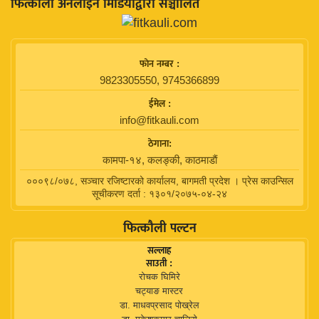
फित्काैली अनलाइन मिडियाद्वारा सञ्चालित
फाेन नम्बर :
9823305550, 9745366899
ईमेल :
info@fitkauli.com
ठेगाना:
कामपा-१४, कलङ्की, काठमाडाैं
०००९८/०७८, सञ्चार रजिष्टारको कार्यालय, बागमती प्रदेश । प्रेस काउन्सिल
सूचीकरण दर्ता : १३०१/२०७५-०४-२४
फित्कौली पल्टन
सल्लाह
साउती :
रोचक घिमिरे
चट्याङ मास्टर
डा. माधवप्रसाद पोख्रेल