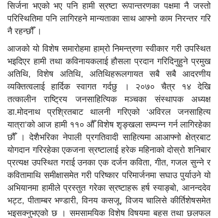
सिर्जना भएको भए पनि हामी स्रष्टा रूपान्तरणका पक्षमा नै जस्तो
परिस्थितिमा पनि लागिरहने मान्यताका साथ आफ्नो काम निरन्तर गरि
नै रहन्छौँ ।
आजको यो विशेष समारोहमा हाम्रो निमन्त्रणा स्वीकार गरी उपस्थित
भइदिएर हामी तथा कविनायकलाई हौसला प्रदान गरिदिनुहुने प्रमुख
अतिथि, विशेष अतिथि, अतिथिहरूलगायत सबै सबै आदरणीय
व्यक्तित्वलाई हार्दिक स्वागत गर्दछु । २०७० चैत्र १४ देखि
तत्कालीन राष्ट्रिय जनसाहित्यिक मञ्चका संस्थापक अध्यक्ष
डा.मोदनाथ प्रश्रितबाट थालनी गरिएको ‘अविरल जनसाहित्य
यात्रा’को आज हामी ११० औँ विशेष शृङ्खला सम्पन्न गर्न लागिरहेका
छौँ । देशैभरिका नेपाली प्रगतिवादी साहित्यमा आआफ्नो क्षेत्रबाट
योगदान गरिरहेका एकजना स्रष्टालाई हरेक महिनाको दोस्रो शनिबार
प्रत्यक्ष उपस्थित गराई उनका एक दर्जन कविता, गीत, गजल सुन्ने र
कवितामाथि समीक्षासमेत गरी परिष्कार परिमार्जनमा सघाउ पुर्याउने यो
अभियानमा हामीले प्रस्तुत गरेका स्रष्टाहरू हर्ष स्याङ्बो, आनन्ददेव
भट्ट, पीताम्बर भण्डारी, विनय कसजू, विजय चालिसे कीर्तिशेषसमेत
भइसक्नुभएको छ । समसामयिक विशेष विषयमा बहस तथा छलफल