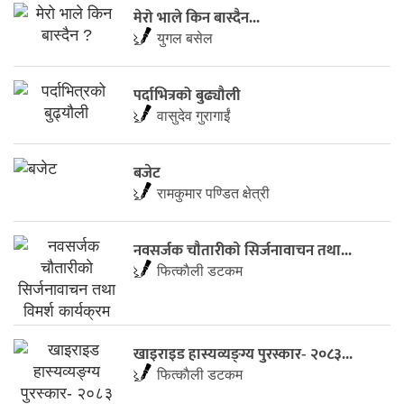
मेरो भाले किन बास्दैन...
युगल बसेल
पर्दाभित्रको बुढ्यौली
वासुदेव गुरागाईं
बजेट
रामकुमार पण्डित क्षेत्री
नवसर्जक चाैतारीकाे सिर्जनावाचन तथा...
फित्काैली डटकम
खाइराइड हास्यव्यङ्ग्य पुरस्कार- २०८३...
फित्काैली डटकम