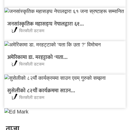
जनसांस्कृतिक महासङ्घ नेपालद्वारा ६१...
फित्काैली डटकम
अमेरिकामा डा. मरहट्टाको ‘यता...
फित्काैली डटकम
सुसेलीको ८२यौं कार्यक्रममा साउन...
फित्काैली डटकम
ताजा