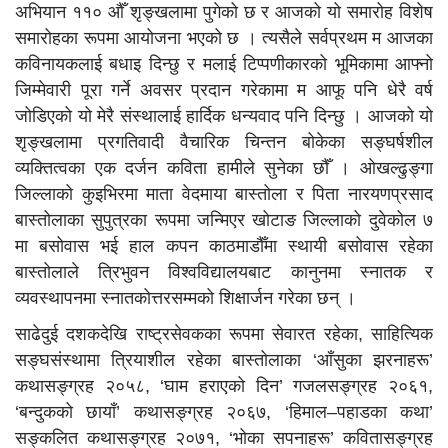
अभियान ११० औँ शृङ्खलामा पुगेको छ र आजको यो समारोह विशेष
समारोहका रूपमा आयोजना भएको छ । त्यसैले सर्वप्रथम म आजका
कविनायकलाई बधाइ दिन्छु र मलाई टिप्पणीकारको भूमिकामा आफ्नो
जिम्मेवारी पूरा गर्ने अवसर प्रदान गरेकामा म आफू पनि धेरै वर्ष
जोडिएको यो मेरै संस्थालाई हार्दिक धन्यवाद पनि दिन्छु । आजको यो
शृङ्खलामा प्रगतिवादी वैचारिक चिन्तन बोकेका सङ्घर्षशील
व्यक्तित्वका एक दर्जन कविता हामीले सुनेका छौँ । ओखल्ढुङ्गा
जिल्लाको कुइभिरमा माता वेदमाया बास्तोला र पिता नारयणप्रसाद
बास्तोलाका सुपुत्रका रूपमा जन्मिएर खोटाङ जिल्लाको दुवेकोल ७
मा बसोवास भई हाल कपन काठमाडौँमा स्थायी बसोवास रहेका
बास्तोलाले त्रिभुवन विश्वविद्यालयबाट कानुनमा स्नातक र
व्यवस्थापनमा स्नातकोत्तरसम्मको शिक्षार्जन गरेका छन् ।
साढेदुई दशकदेखि राष्ट्रसेवकका रूपमा सेवारत रहेका, साहित्यिक
सङ्घसंस्थामा त्रियाशील रहेका बास्तोलाका ‘आँसुका झरनाहरू’
कथासङ्ग्रह २०५८, ‘घाम हराएको दिन’ गजलसङ्ग्रह २०६१,
‘बन्दुकको छायाँ’ कथासङ्ग्रह २०६७, ‘हिमाल–पहाडका कथा’
सङ्कलित कथासङ्ग्रह २०७१, ‘भोका सपनाहरू’ कवितासङ्ग्रह