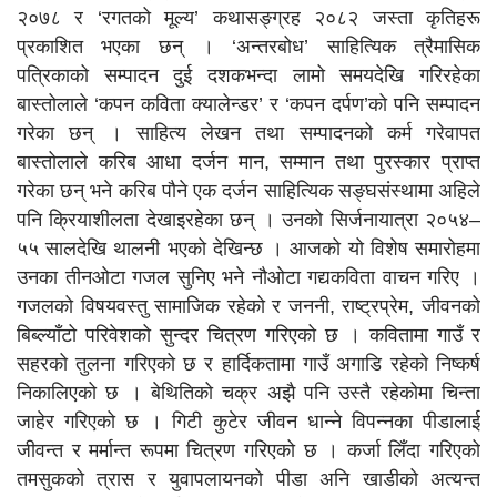
२०७८ र ‘रगतको मूल्य’ कथासङ्ग्रह २०८२ जस्ता कृतिहरू
प्रकाशित भएका छन् । ‘अन्तरबोध’ साहित्यिक त्रैमासिक
पत्रिकाको सम्पादन दुई दशकभन्दा लामो समयदेखि गरिरहेका
बास्तोलाले ‘कपन कविता क्यालेन्डर’ र ‘कपन दर्पण’को पनि सम्पादन
गरेका छन् । साहित्य लेखन तथा सम्पादनको कर्म गरेवापत
बास्तोलाले करिब आधा दर्जन मान, सम्मान तथा पुरस्कार प्राप्त
गरेका छन् भने करिब पौने एक दर्जन साहित्यिक सङ्घसंस्थामा अहिले
पनि क्रियाशीलता देखाइरहेका छन् । उनको सिर्जनायात्रा २०५४–
५५ सालदेखि थालनी भएको देखिन्छ । आजको यो विशेष समारोहमा
उनका तीनओटा गजल सुनिए भने नौओटा गद्यकविता वाचन गरिए ।
गजलको विषयवस्तु सामाजिक रहेको र जननी, राष्ट्रप्रेम, जीवनको
बिब्ल्याँटो परिवेशको सुन्दर चित्रण गरिएको छ । कवितामा गाउँ र
सहरको तुलना गरिएको छ र हार्दिकतामा गाउँ अगाडि रहेको निष्कर्ष
निकालिएको छ । बेथितिको चक्र अझै पनि उस्तै रहेकोमा चिन्ता
जाहेर गरिएको छ । गिटी कुटेर जीवन धान्ने विपन्नका पीडालाई
जीवन्त र मर्मान्त रूपमा चित्रण गरिएको छ । कर्जा लिँदा गरिएको
तमसुकको त्रास र युवापलायनको पीडा अनि खाडीको अत्यन्त