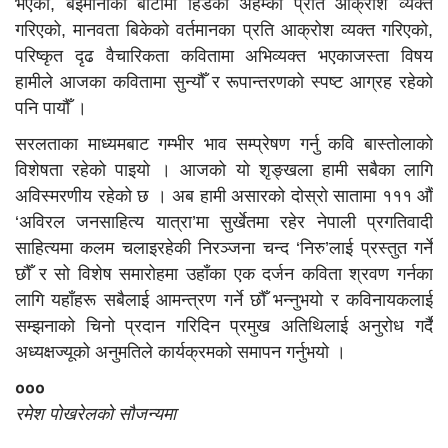
भएको, बेइमानीको बाटोमा हिँडेको अहम्का प्रति आक्रोश व्यक्त
गरिएको, मानवता बिकेको वर्तमानका प्रति आक्रोश व्यक्त गरिएको,
परिष्कृत दृढ वैचारिकता कवितामा अभिव्यक्त भएकाजस्ता विषय
हामीले आजका कवितामा सुन्यौँ र रूपान्तरणको स्पष्ट आग्रह रहेको
पनि पायौँ ।
सरलताका माध्यमबाट गम्भीर भाव सम्प्रेषण गर्नु कवि बास्तोलाको
विशेषता रहेको पाइयो । आजको यो शृङ्खला हामी सबैका लागि
अविस्मरणीय रहेको छ । अब हामी असारको दोस्रो सातामा १११ औँ
‘अविरल जनसाहित्य यात्रा’मा सुर्खेतमा रहेर नेपाली प्रगतिवादी
साहित्यमा कलम चलाइरहेकी निरञ्जना चन्द ‘निरु’लाई प्रस्तुत गर्ने
छौँ र सो विशेष समारोहमा उहाँका एक दर्जन कविता श्रवण गर्नका
लागि यहाँहरू सबैलाई आमन्त्रण गर्ने छौँ भन्नुभयो र कविनायकलाई
सम्झनाको चिनो प्रदान गरिदिन प्रमुख अतिथिलाई अनुरोध गर्दै
अध्यक्षज्यूको अनुमतिले कार्यक्रमको समापन गर्नुभयो ।
०००
रमेश पाेखरेलकाे साैजन्यमा