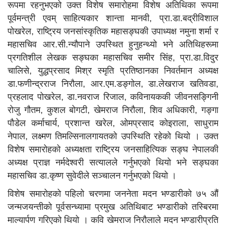
रूपमा रहनुभएको उक्त विशेष समारोहमा विशेष अतिथिका रूपमा
पूर्वमन्त्री एवम् साहित्यकार शान्ता मानवी, प्रा.डा.बद्रीविशाल
पोखरेल, राष्ट्रिय जनसांस्कृतिक महासङ्घकी उपाध्यक्ष नमुना शर्मा र
महासचिव आर.सी.न्यौपाने उपस्थित हुनुहन्थ्यो भने अतिथिहरूमा
प्रगतिशील लेखक सङ्घका महासचिव समीर सिंह, प्रा.डा.विदुर
चालिसे, युद्धप्रसाद मिश्र स्मृति प्रतिष्ठानका निवर्तमान अध्यक्ष
डा.फणीन्द्रराज निरौला, आर.एम.डङ्गोल, डा.लेखराज खतिवडा,
प्रहलाद पोखरेल, डा.नवराज रिजाल, कविनायककी जीवनसङ्गिनी
रोजु गौतम, कुशल बोगटी, खेमराज निरौला, शिव अधिकारी, गङ्गा
पौडेल कर्माचार्य, प्रशान्त खरेल, ओमप्रसाद कोइराला, साधुराम
नेपाल, लक्ष्मण तिमल्सिनालगायतको उपस्थिति रहेको थियो । उक्त
विशेष समारोहको अध्यक्षता राष्ट्रिय जनसाहित्यिक सङ्घ नेपालकी
अध्यक्ष प्राज्ञ नर्मदेश्वरी सत्यालले गर्नुभएको थियो भने सङ्घका
महासचिव डा.कृष्ण सुवेदीले सञ्चालन गर्नुभएको थियो ।
विशेष समारोहको पहिलो चरणमा जननेता मदन भण्डारीको ७५ औँ
जन्मजयन्तीको पूर्वसन्ध्यामा प्रमुख अतिथिबाट भण्डारीको तस्बिरमा
माल्यार्पण गरिएको थियो । कवि खेमराज निरौलाले मदन भण्डारीप्रति