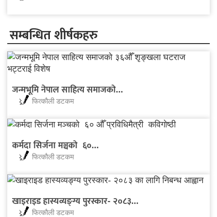
सम्बन्धित शीर्षकहरु
जन्मभूमि नेपाल साहित्य समाजकाे...
फित्काैली डटकम
कर्मदा सिर्जना मञ्चकाे ६०...
फित्काैली डटकम
खाइराइड हास्यव्यङ्ग्य पुरस्कार- २०८३...
फित्काैली डटकम