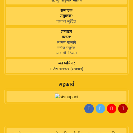
डा. मुकेशकुमार चालिसे
सम्पादक
सञ्चालक:
नरनाथ लुइँटेल
सम्पादन
मण्डल:
लक्ष्मण गाम्नागे
मनोज गजुरेल
आर.सी. रिजाल
व्यङ्ग्यचित्र :
राजेश मानन्धर (राजमान)
सहकार्य