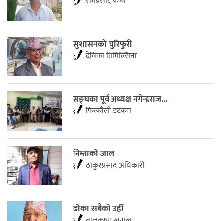
रामप्रसाद पन्थी
सुशासनको चुरिफुरी
देविका तिमिल्सिना
सङ्घका पूर्व अध्यक्ष नगेन्द्रराज...
फित्काैली डटकम
निम्ताको जाल
ठाकुरप्रसाद अधिकारी
ढोका सबैको उहीँ
बालकृष्ण खनाल