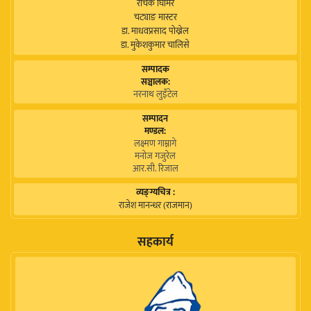
रोचक घिमिरे
चट्याङ मास्टर
डा. माधवप्रसाद पोख्रेल
डा. मुकेशकुमार चालिसे
सम्पादक
सञ्चालक:
नरनाथ लुइँटेल
सम्पादन
मण्डल:
लक्ष्मण गाम्नागे
मनोज गजुरेल
आर.सी. रिजाल
व्यङ्ग्यचित्र :
राजेश मानन्धर (राजमान)
सहकार्य