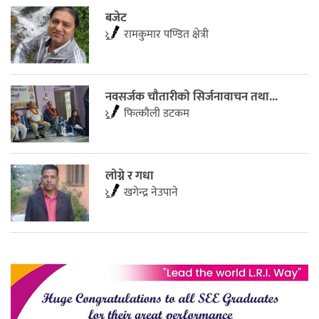
बजेट
रामकुमार पण्डित क्षेत्री
नवसर्जक चाैतारीकाे सिर्जनावाचन तथा...
फित्काैली डटकम
लाेग्ने र गधा
खगेन्द्र नेउपाने