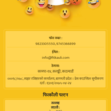
फाेन नम्बर :
9823305550, 9745366899
ईमेल :
info@fitkauli.com
ठेगाना:
कामपा-१४, कलङ्की, काठमाडाैं
०००९८/०७८, सञ्चार रजिष्टारको कार्यालय, बागमती प्रदेश । प्रेस काउन्सिल सूचीकरण
दर्ता : १३०१/२०७५-०४-२४
फित्कौली पल्टन
सल्लाह
साउती :