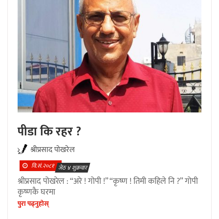
पीडा कि रहर ?
श्रीप्रसाद पाेखरेल
वि.सं.२०८१
जेठ ४ शुक्रवार
श्रीप्रसाद पोखरेल : “अरे ! गोपी !” “कृष्ण ! तिमी कहिले नि ?” गोपी
कृष्णकै घरमा
पुरा पढ्नुहाेस्