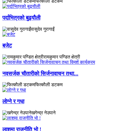
फित्काैली डटकम
पर्दाभित्रको बुढ्यौली
वासुदेव गुरागाईं
बजेट
रामकुमार पण्डित क्षेत्री
नवसर्जक चाैतारीकाे सिर्जनावाचन तथा...
फित्काैली डटकम
लाेग्ने र गधा
खगेन्द्र नेउपाने
लाशमा राजनीति भो !