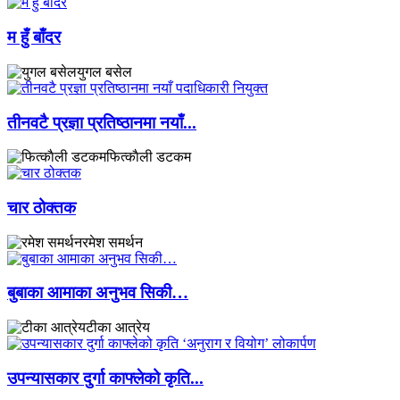
म हुँ बाँदर
युगल बसेल
तीनवटै प्रज्ञा प्रतिष्ठानमा नयाँ...
फित्काैली डटकम
चार ठोक्तक
रमेश समर्थन
बुबाका आमाका अनुभव सिकी…
टीका आत्रेय
उपन्यासकार दुर्गा काफ्लेको कृति...