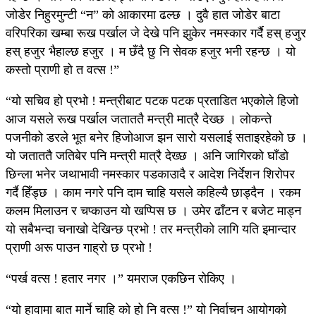
जोडेर निहुरमुन्टी “न” को आकारमा ढल्छ । दुवै हात जोडेर बाटा
वरिपरिका खम्बा रूख पर्खाल जे देखे पनि झुकेर नमस्कार गर्दै हस् हजुर
हस् हजुर भैहाल्छ हजुर । म छँदै छु नि सेवक हजुर भनी रहन्छ । यो
कस्तो प्राणी हो त वत्स !”
“यो सचिव हो प्रभो ! मन्त्रीबाट पटक पटक प्रताडित भएकोले हिजो
आज यसले रूख पर्खाल जताततै मन्त्री मात्रै देख्छ । लोकन्ते
पजनीको डरले भूत बनेर हिजोआज झन सारो यसलाई सताइरहेको छ ।
यो जताततै जतिबेर पनि मन्त्री मात्रै देख्छ । अनि जागिरको घाँडो
छिन्ला भनेर जथाभावी नमस्कार पडकाउादै र आदेश निर्देशन शिरोपर
गर्दै हिँड्छ । काम नगरे पनि दाम चाहि यसले कहिल्यै छाड्दैन । रकम
कलम मिलाउन र चप्काउन यो खप्पिस छ । उमेर ढाँटन र बजेट माड्न
यो सबैभन्दा चनाखो देखिन्छ प्रभो ! तर मन्त्रीको लागि यति इमान्दार
प्राणी अरू पाउन गाह्रो छ प्रभो !
“पर्ख वत्स ! हतार नगर ।” यमराज एकछिन रोकिए ।
“यो हावामा बात मार्ने चाहि को हो नि वत्स !” यो निर्वाचन आयोगको