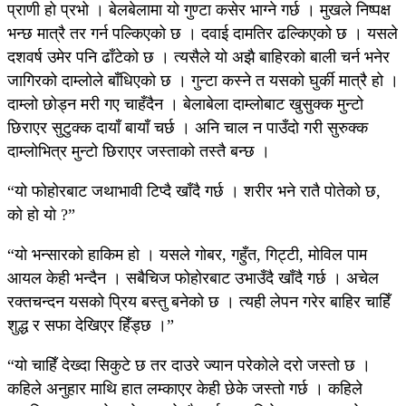
प्राणी हो प्रभो । बेलबेलामा यो गुण्टा कसेर भाग्ने गर्छ । मुखले निष्पक्ष
भन्छ मात्रै तर गर्न पल्किएको छ । दवाई दामतिर ढल्किएको छ । यसले
दशवर्ष उमेर पनि ढाँटेको छ । त्यसैले यो अझै बाहिरको बाली चर्न भनेर
जागिरको दाम्लोले बाँधिएको छ । गुन्टा कस्ने त यसको घुर्की मात्रै हो ।
दाम्लो छोड्न मरी गए चाहँदैन । बेलाबेला दाम्लोबाट खुसुक्क मुन्टो
छिराएर सुटुक्क दायाँ बायाँ चर्छ । अनि चाल न पाउँदो गरी सुरुक्क
दाम्लोभित्र मुन्टो छिराएर जस्ताको तस्तै बन्छ ।
“यो फोहोरबाट जथाभावी टिप्दै खाँदै गर्छ । शरीर भने रातै पोतेको छ,
को हो यो ?”
“यो भन्सारको हाकिम हो । यसले गोबर, गहुँत, गिट्टी, मोविल पाम
आयल केही भन्दैन । सबैचिज फोहोरबाट उभाउँदै खाँदै गर्छ । अचेल
रक्तचन्दन यसको प्रिय बस्तु बनेको छ । त्यही लेपन गरेर बाहिर चाहिँ
शुद्ध र सफा देखिएर हिँड्छ ।”
“यो चाहिँ देख्दा सिकुटे छ तर दाउरे ज्यान परेकोले दरो जस्तो छ ।
कहिले अनुहार माथि हात लम्काएर केही छेके जस्तो गर्छ । कहिले