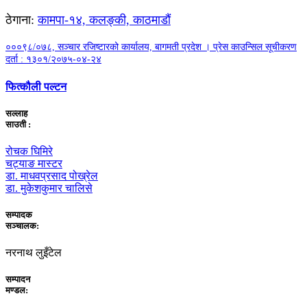
ठेगाना:
कामपा-१४, कलङ्की, काठमाडाैं
०००९८/०७८, सञ्चार रजिष्टारको कार्यालय, बागमती प्रदेश । प्रेस काउन्सिल सूचीकरण
दर्ता : १३०१/२०७५-०४-२४
फित्कौली पल्टन
सल्लाह
साउती :
रोचक घिमिरे
चट्याङ मास्टर
डा. माधवप्रसाद पोख्रेल
डा. मुकेशकुमार चालिसे
सम्पादक
सञ्चालक:
नरनाथ लुइँटेल
सम्पादन
मण्डल: