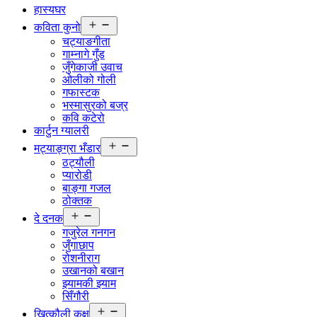
हास्यघर
Open
कविता कुनो
menu
चट्याङगीता
गाम्नागे गुँड
जुँगेकाजी उवाच
ओलीको गोली
गफास्टक
भस्मासुरको बज्र
कवि कटेरो
कार्टुन ग्यालरी
Open
मट्याङ्ग्रा भँडार
menu
ठट्यौली
प्यारोडी
बाङ्गा गजल
ठोक्तक
Open
दे दनक
menu
गजुरेल गनगन
जुँगाछाप
रोशनीराग
उखानको बखान
झ्यामकी झ्याम
सिँगौरी
Open
खित्कौली कक्ष