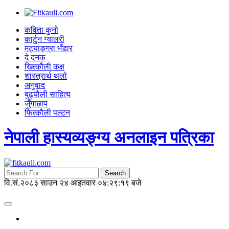
कविता कुनो
कार्टुन ग्यालरी
मट्याङ्ग्रा भँडार
दे दनक
खित्कौली कक्ष
शास्त्रार्थ थलो
अनुवाद
बुढ्याैली साहित्य
जुँगाछाप
फित्कौली पल्टन
नेपाली हास्यव्यङ्ग्य अनलाइन पत्रिका
Search
वि.सं.२०८३ साउन २४ आइतवार
०४:२९:२१ बजे