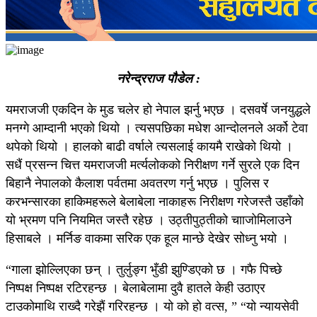
नरेन्द्रराज पौडेल :
यमराजजी एकदिन के मुड चलेर हो नेपाल झर्नु भएछ । दसवर्षे जनयुद्धले
मनग्गे आम्दानी भएको थियो । त्यसपछिका मधेश आन्दोलनले अर्को टेवा
थपेको थियो । हालको बाढी वर्षाले त्यसलाई कायमै राखेको थियो ।
सधैं प्रसन्न चित्त यमराजजी मर्त्यलोकको निरीक्षण गर्ने सुरले एक दिन
बिहानै नेपालको कैलाश पर्वतमा अवतरण गर्नु भएछ । पुलिस र
करभन्सारका हाकिमहरूले बेलाबेला नाकाहरू निरीक्षण गरेजस्तै उहाँको
यो भ्रमण पनि नियमित जस्तै रहेछ । उठ्तीपुठ्तीको चााजोमिलाउने
हिसाबले । मर्निङ वाकमा सरिक एक हूल मान्छे देखेर सोध्नु भयो ।
“गाला झोल्लिएका छन् । तुर्लुङ्ग भुँडी झुण्डिएको छ । गफै पिच्छे
निष्पक्ष निष्पक्ष रटिरहन्छ । बेलाबेलामा दुवै हातले केही उठाएर
टाउकोमाथि राख्दै गरेझैं गरिरहन्छ । यो को हो वत्स, ” “यो न्यायसेवी