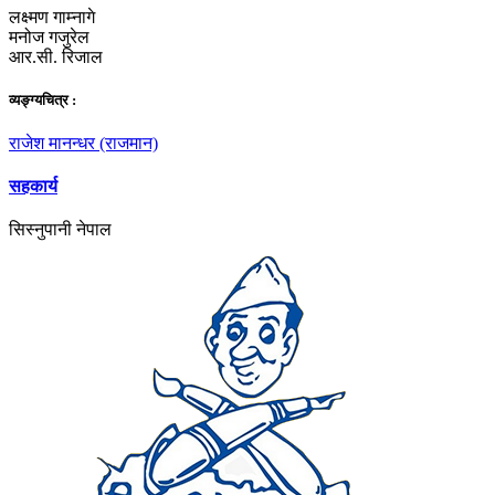
लक्ष्मण गाम्नागे
मनोज गजुरेल
आर.सी. रिजाल
व्यङ्ग्यचित्र :
राजेश मानन्धर (राजमान)
सहकार्य
सिस्नुपानी नेपाल