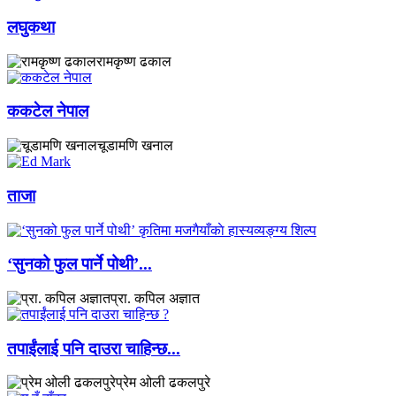
लघुकथा
रामकृष्ण ढकाल
ककटेल नेपाल
चूडामणि खनाल
ताजा
‘सुनको फुल पार्ने पोथी’...
प्रा. कपिल अज्ञात
तपाईंलाई पनि दाउरा चाहिन्छ...
प्रेम ओली ढकलपुरे