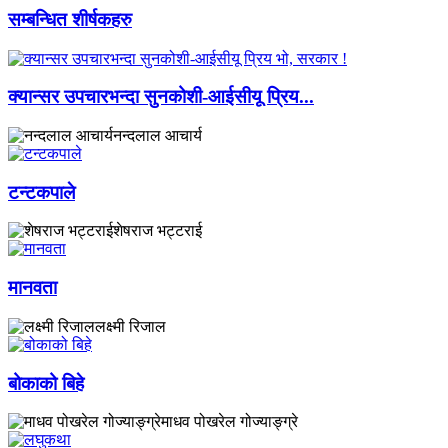
सम्बन्धित शीर्षकहरु
​क्यान्सर उपचारभन्दा सुनकोशी-आईसीयू प्रिय...
नन्दलाल आचार्य
टन्टकपाले
शेषराज भट्टराई
मानवता
लक्ष्मी रिजाल
बोकाको बिहे
माधव पोखरेल गोज्याङ्ग्रे