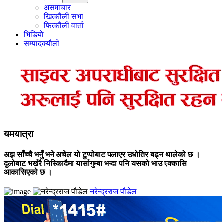
menu
असमाचार
खित्कौली सभा
फित्कौली वार्ता
भिडियाे
सम्पादक्यौली
यमयात्रा
अझ साँच्चै भनुँ भने अचेल यो टुप्पोबाट पलाएर उधोतिर बढ्न थालेको छ ।
दुलोबाट भर्खरै निस्किादैमा यार्सागुम्बा भन्दा पनि यसको भाउ एक्कासि
आकासिएको छ ।
नरेन्द्रराज पौडेल