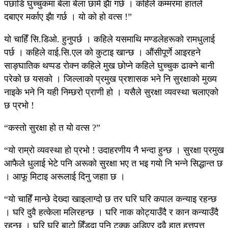
पछाडि घुच्चुकमा बेला बेला छामे झैा गर्छ । कहिले कम्मरमा हातले
दबाएर मर्काए झैा गर्छ । यो को हो वत्स !”
यो चाहिँ सि.डिओ. हुनुपर्छ । कहिले यसमाथि मण्डलेहरूको रामधुलाई
पर्छ । कहिले वाई.सि.एल को कुटाइ खान्छ । औंसीपूर्णे आइरहने
साङ्घातिक थप्पड रोक्न कहिले मुख छोप्ने कहिले घुच्चुक ढाक्ने बानी
परेको छ यसको । जिल्लाको प्रमुख प्रशासक भने नि सुरक्षाको मुख्य
नाइके भने नि यही निम्छरो प्राणी हो । यसैले सुरक्षा व्यवस्था चलाएको
छ प्रभो !
“कस्तो सुरक्षा हो त यो वत्स ?”
“यो राम्रो व्यवस्था हो प्रभो ! उदाहरणीय नै भन्दा हुन्छ । सुरक्षा प्रमुख
आफैले धुलाई भेटे पनि अरूको सुरक्षा भए त भइ गयो नि भन्ने सिद्धान्त छ
। आफू मिटाइ अरूलाई दिनु जहाा छ ।
“यो चाहिँ मान्छे देख्दा खाइलाग्दो छ तर घरि घरि कपाल कन्याइ रहन्छ
। घरि दुवै हत्केला मलिरहन्छ । घरि नाक कोट्याउँदै र कान कन्याउँदै
रहन्छ । घरि घरि बाटो हिँड्दा पनि टक्क अडिएर दुवै हात हत्तपत्त