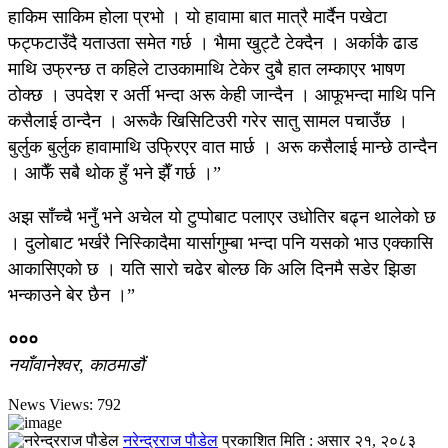
हाकिम साकिम होला प्रभो । यो हावामा बात मात्रै मार्दैन पखेटा
फट्फटाउँदै यताउता समेत गर्छ । भैामा खुट्टै टेक्दैन । अर्काकै ढाड
माथि उफ्रन्छ त कहिले टाउकामाथि टेकेर दुबै हात लम्काएर भाषण
ठोक्छ । उपदेश र अर्ती भन्दा अरू केही जान्दैन । आफूभन्दा माथि पनि
कसैलाई ठान्दैन । अरूकै खिसिटिउरी गरेर सातु सामल पचाउँछ ।
बुर्लुक बुर्लुक हावामाथि उफ्रिएर वात मार्छ । अरू कसैलाई मान्छे ठान्दैन
। आफैँ सबै थोक हुँ भने झैँ गर्छ ।”
अझ साँच्चै भनुँ भने अचेल यो टुप्पोबाट पलाएर उधोतिर बढ्न थालेको छ
। दुलोबाट भर्खरै निस्किादैमा यार्सागुम्बा भन्दा पनि यसको भाउ एक्कासि
आकासिएको छ । यति सारो चढेर बोल्छ कि अलि दिनमै सडेर झिङा
भन्काउने बेर छैन ।”
०००
नयाँवानेश्वर, काठमाडाैं
News Views:
792
नरेन्द्रराज पौडेल
प्रकाशित मिति :
असार २१, २०८३