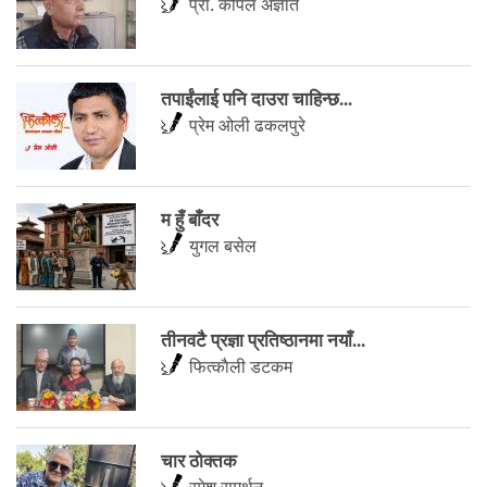
प्रा. कपिल अज्ञात
तपाईंलाई पनि दाउरा चाहिन्छ...
प्रेम ओली ढकलपुरे
म हुँ बाँदर
युगल बसेल
तीनवटै प्रज्ञा प्रतिष्ठानमा नयाँ...
फित्काैली डटकम
चार ठोक्तक