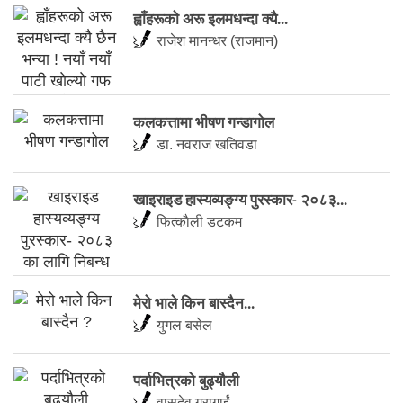
ह्वाँहरूकाे अरू इलमधन्दा क्यै...
राजेश मानन्धर (राजमान)
कलकत्तामा भीषण गन्डागोल
डा. नवराज खतिवडा
खाइराइड हास्यव्यङ्ग्य पुरस्कार- २०८३...
फित्काैली डटकम
मेरो भाले किन बास्दैन...
युगल बसेल
पर्दाभित्रको बुढ्यौली
वासुदेव गुरागाईं