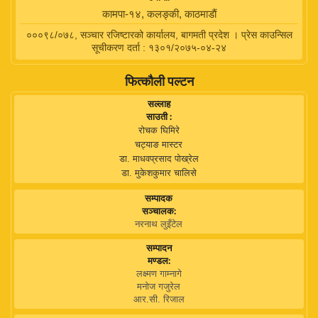
कामपा-१४, कलङ्की, काठमाडाैं
०००९८/०७८, सञ्चार रजिष्टारको कार्यालय, बागमती प्रदेश । प्रेस काउन्सिल
सूचीकरण दर्ता : १३०१/२०७५-०४-२४
फित्कौली पल्टन
सल्लाह
साउती :
रोचक घिमिरे
चट्याङ मास्टर
डा. माधवप्रसाद पोख्रेल
डा. मुकेशकुमार चालिसे
सम्पादक
सञ्चालक:
नरनाथ लुइँटेल
सम्पादन
मण्डल:
लक्ष्मण गाम्नागे
मनोज गजुरेल
आर.सी. रिजाल