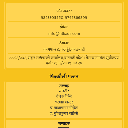
फाेन नम्बर :
9823305550, 9745366899
ईमेल :
info@fitkauli.com
ठेगाना:
कामपा-१४, कलङ्की, काठमाडाैं
०००९८/०७८, सञ्चार रजिष्टारको कार्यालय, बागमती प्रदेश । प्रेस काउन्सिल सूचीकरण
दर्ता : १३०१/२०७५-०४-२४
फित्कौली पल्टन
सल्लाह
साउती :
रोचक घिमिरे
चट्याङ मास्टर
डा. माधवप्रसाद पोख्रेल
डा. मुकेशकुमार चालिसे
सम्पादक