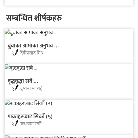
सम्बन्धित शीर्षकहरु
बुबाका आमाका अनुभव …
देवीप्रसाद मिश्र
वृद्धवृद्धा सबै …
दुष्यन्त भट्टराई
पाकाहरूबाट सिकाैँ (५)
घनश्याम रेग्मी