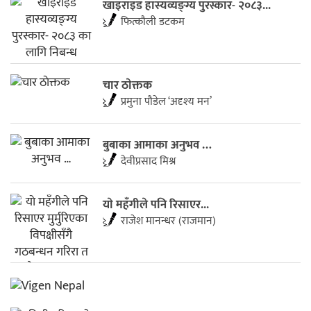
खाइराइड हास्यव्यङ्ग्य पुरस्कार- २०८३...
फित्काैली डटकम
चार ठाेक्तक
प्रमुना पाैडेल ‘अदृश्य मन’
बुबाका आमाका अनुभव …
देवीप्रसाद मिश्र
याे महँगीले पनि रिसाएर...
राजेश मानन्धर (राजमान)