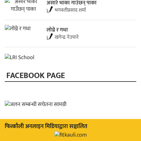
असारे भाका गाउँछन् पाका
भगवतीप्रसाद शर्मा
लाेग्ने र गधा
खगेन्द्र नेउपाने
FACEBOOK PAGE
फित्काैली अनलाइन मिडियाद्वारा सञ्चालित