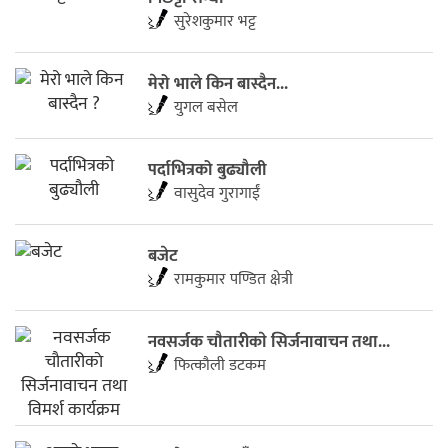
सुरेशकुमार भट्ट
मेरो भाले किन बास्दैन...
युगल बसेल
पर्दाभित्रको बुढ्यौली
वासुदेव गुरागाईं
बजेट
रामकुमार पण्डित क्षेत्री
नवसर्जक चाैतारीकाे सिर्जनावाचन तथा...
फित्काैली डटकम