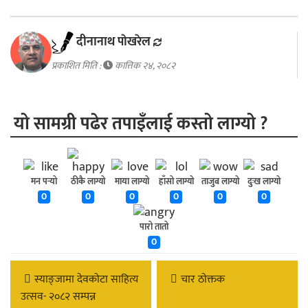
दीनानाथ पाेखरेल
प्रकाशित मिति :
कात्तिक २४, २०८२
यो सामग्री पढेर तपाइँलाई कस्तो लाग्यो ?
मन पर्‍यो
ठीकै लाग्यो
माया लाग्यो
हाँसो लाग्यो
ताजुब लाग्यो
दुःख लाग्यो
0
0
0
0
0
0
पारो तातो
0
स्याङ्जामा देवकोटा साहित्य
चार ठाेक्तक
उत्सव- २०८२ सम्पन्न