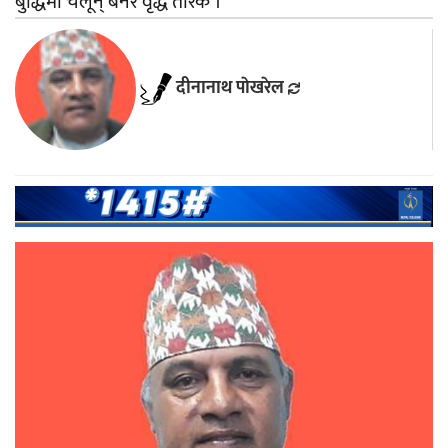
बुद्धिमा चलून् बनेर वृद्ध तारक ।
दीनानाथ पाेखरेल