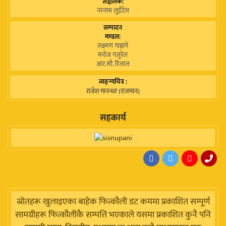
सञ्चालक:
नरनाथ लुइँटेल
सम्पादन
मण्डल:
लक्ष्मण गाम्नागे
मनोज गजुरेल
आर.सी. रिजाल
व्यङ्ग्यचित्र :
राजेश मानन्धर (राजमान)
सहकार्य
स्रोतहरू खुलाइएका बाहेक फित्कौली डट कममा प्रकाशित सम्पूर्ण
सामग्रीहरू फित्कौलीकै सम्पत्ति भएकाले यसमा प्रकाशित कुनै पनि