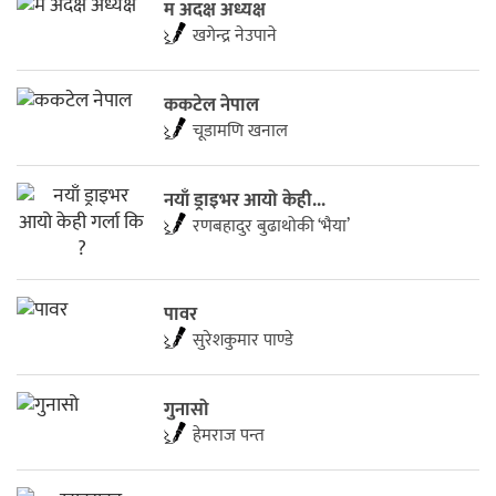
म अदक्ष अध्यक्ष
खगेन्द्र नेउपाने
ककटेल नेपाल
चूडामणि खनाल
नयाँ ड्राइभर आयो केही...
रणबहादुर बुढाथोकी ‘भैया’
पावर
सुरेशकुमार पाण्डे
गुनासो
हेमराज पन्त