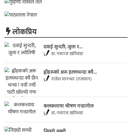
लाेकप्रिय
दवाई सुन्दरी, जुत्ता र...
डा. नवराज खतिवडा
ह्वाँहरूकाे अरू इलमधन्दा क्यै...
राजेश मानन्धर (राजमान)
कलकत्तामा भीषण गन्डागोल
डा. नवराज खतिवडा
निछट्टो सम्धी