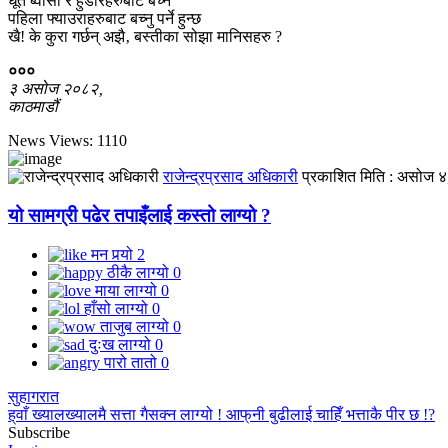
धूर्त ब्वाँसा र हुँडारहरुबाट बच्न
पहिला फ्याउराहरुबाट बच्नु पर्ने हुन्छ
खै! के कुरा गर्छन् अझै‚ बस्तीका सोझा मानिसहरु ?
०००
३ असोज २०८२‚
काठमाडौं
News Views:
1110
राजेन्द्रप्रसाद अधिकारी
प्रकाशित मिति :
असोज ४
यो सामग्री पढेर तपाइँलाई कस्तो लाग्यो ?
मन पर्‍यो
2
ठीकै लाग्यो
0
माया लाग्यो
0
हाँसो लाग्यो
0
ताजुब लाग्यो
0
दुःख लाग्यो
0
पारो तातो
0
सुहागरात
ह्‌वाँ ख्यालख्यालमै सत्ता गैसक्न लाग्यो ! आफ्‌नी बुढीलाई चाहिँ भत्ताकै पीर छ !?
Subscribe