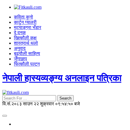
कविता कुनो
कार्टुन ग्यालरी
मट्याङ्ग्रा भँडार
दे दनक
खित्कौली कक्ष
शास्त्रार्थ थलो
अनुवाद
बुढ्याैली साहित्य
जुँगाछाप
फित्कौली पल्टन
नेपाली हास्यव्यङ्ग्य अनलाइन पत्रिका
Search
वि.सं.२०८३ साउन २२ शुक्रवार
०९:५४:५१ बजे