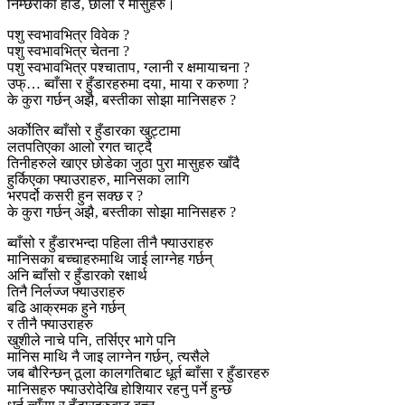
निम्छराका हाड‚ छाला र मासुहरु।
पशु स्वभावभित्र विवेक ?
पशु स्वभावभित्र चेतना ?
पशु स्वभावभित्र पश्चाताप‚ ग्लानी र क्षमायाचना ?
उफ्… ब्वाँसा र हुँडारहरुमा दया‚ माया र करुणा ?
के कुरा गर्छन् अझै‚ बस्तीका सोझा मानिसहरु ?
अर्कोतिर ब्वाँसो र हुँडारका खुट्टामा
लतपतिएका आलो रगत चाट्दै
तिनीहरुले खाएर छोडेका जुठा पुरा मासुहरु खाँदै
हुर्किएका फ्याउराहरु‚ मानिसका लागि
भरपर्दो कसरी हुन सक्छ र ?
के कुरा गर्छन् अझै‚ बस्तीका सोझा मानिसहरु ?
ब्वाँसो र हुँडारभन्दा पहिला तीनै फ्याउराहरु
मानिसका बच्चाहरुमाथि जाई लाग्नेह गर्छन्
अनि ब्वाँसो र हुँडारको रक्षार्थ
तिनै निर्लज्ज फ्याउराहरु
बढि आक्रमक हुने गर्छन्
र तीनै फ्याउराहरु
खुशीले नाचे पनि‚ तर्सिएर भागे पनि
मानिस माथि नै जाइ लाग्नेन गर्छन्‚ त्यसैले
जब बौरिन्छन् ठूला कालगतिबाट धूर्त ब्वाँसा र हुँडारहरु
मानिसहरु फ्याउरोदेखि होशियार रहनु पर्ने हुन्छ