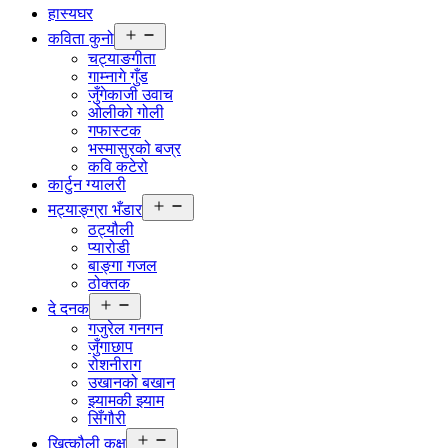
हास्यघर
Open
कविता कुनो
menu
चट्याङगीता
गाम्नागे गुँड
जुँगेकाजी उवाच
ओलीको गोली
गफास्टक
भस्मासुरको बज्र
कवि कटेरो
कार्टुन ग्यालरी
Open
मट्याङ्ग्रा भँडार
menu
ठट्यौली
प्यारोडी
बाङ्गा गजल
ठोक्तक
Open
दे दनक
menu
गजुरेल गनगन
जुँगाछाप
रोशनीराग
उखानको बखान
झ्यामकी झ्याम
सिँगौरी
Open
खित्कौली कक्ष