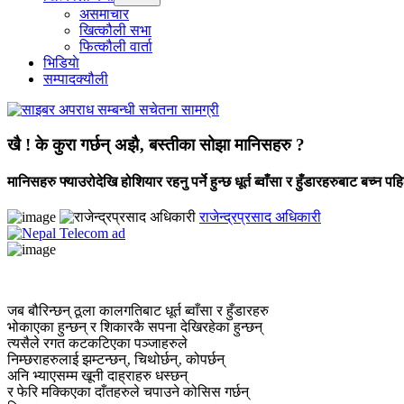
menu
असमाचार
खित्कौली सभा
फित्कौली वार्ता
भिडियाे
सम्पादक्यौली
खै ! के कुरा गर्छन् अझै‚ बस्तीका सोझा मानिसहरु ?
मानिसहरु फ्याउरोदेखि होशियार रहनु पर्ने हुन्छ धूर्त ब्वाँसा र हुँडारहरुबाट बच्न प
राजेन्द्रप्रसाद अधिकारी
जब बौरिन्छन् ठूला कालगतिबाट धूर्त ब्वाँसा र हुँडारहरु
भोकाएका हुन्छन् र शिकारकै सपना देखिरहेका हुन्छन्
त्यसैले रगत कटकटिएका पञ्जाहरुले
निम्छराहरुलाई झम्टन्छन्‚ चिथोर्छन्‚ कोपर्छन्
अनि भ्याएसम्म खूनी दाह्राहरु धस्छन्
र फेरि मक्किएका दाँतहरुले चपाउने कोसिस गर्छन्