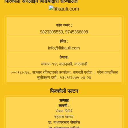
फित्काैली अनलाइन मिडियाद्वारा सञ्चालित
फाेन नम्बर :
9823305550, 9745366899
ईमेल :
info@fitkauli.com
ठेगाना:
कामपा-१४, कलङ्की, काठमाडाैं
०००९८/०७८, सञ्चार रजिष्टारको कार्यालय, बागमती प्रदेश । प्रेस काउन्सिल
सूचीकरण दर्ता : १३०१/२०७५-०४-२४
फित्कौली पल्टन
सल्लाह
साउती :
रोचक घिमिरे
चट्याङ मास्टर
डा. माधवप्रसाद पोख्रेल