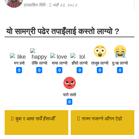
प्रकाशित मिति :
भदौ २२, २०८२
यो सामग्री पढेर तपाइँलाई कस्तो लाग्यो ?
मन पर्‍यो
ठीकै लाग्यो
माया लाग्यो
हाँसो लाग्यो
ताजुब लाग्यो
दुःख लाग्यो
0
0
0
0
0
0
पारो तातो
0
बुबा र आमा सधैँ हँसाऔँ
नाच्न नजान्ने आँगन टेढो