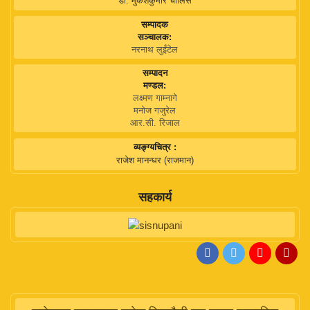
डा. मुकेशकुमार चालिसे
सम्पादक
सञ्चालक:
नरनाथ लुइँटेल
सम्पादन
मण्डल:
लक्ष्मण गाम्नागे
मनोज गजुरेल
आर.सी. रिजाल
व्यङ्ग्यचित्र :
राजेश मानन्धर (राजमान)
सहकार्य