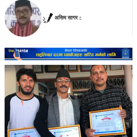
असिम सागर