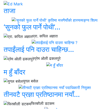
ताजा
‘सुनको फुल पार्ने पोथी’...
प्रा. कपिल अज्ञात
तपाईंलाई पनि दाउरा चाहिन्छ...
प्रेम ओली ढकलपुरे
म हुँ बाँदर
युगल बसेल
तीनवटै प्रज्ञा प्रतिष्ठानमा नयाँ...
फित्काैली डटकम