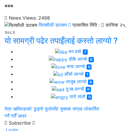
०००
News Views:
2498
फित्काैली डटकम
प्रकाशित मिति :
कात्तिक २५,
२०८२
यो सामग्री पढेर तपाइँलाई कस्तो लाग्यो ?
मन पर्‍यो
7
ठीकै लाग्यो
0
माया लाग्यो
0
हाँसो लाग्यो
1
ताजुब लाग्यो
0
दुःख लाग्यो
0
पारो तातो
0
नेत्र खतिवडाको ‘ढुङ्गो फुलेपछि’ मुक्तक संग्रह लोकार्पित
गर्ने गरौँ आदर
Subscribe
Login