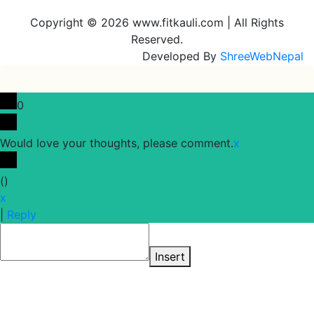
Copyright © 2026 www.fitkauli.com | All Rights
Reserved.
Developed By
ShreeWebNepal
0
Would love your thoughts, please comment.
x
(
)
x
|
Reply
Insert