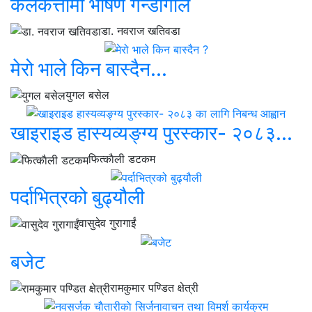
कलकत्तामा भीषण गन्डागोल
डा. नवराज खतिवडा
मेरो भाले किन बास्दैन...
युगल बसेल
खाइराइड हास्यव्यङ्ग्य पुरस्कार- २०८३...
फित्काैली डटकम
पर्दाभित्रको बुढ्यौली
वासुदेव गुरागाईं
बजेट
रामकुमार पण्डित क्षेत्री