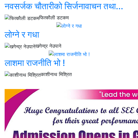
नवसर्जक चाैतारीकाे सिर्जनावाचन तथा...
फित्काैली डटकम
लाेग्ने र गधा
खगेन्द्र नेउपाने
लाशमा राजनीति भो !
काशीनाथ मिश्रित