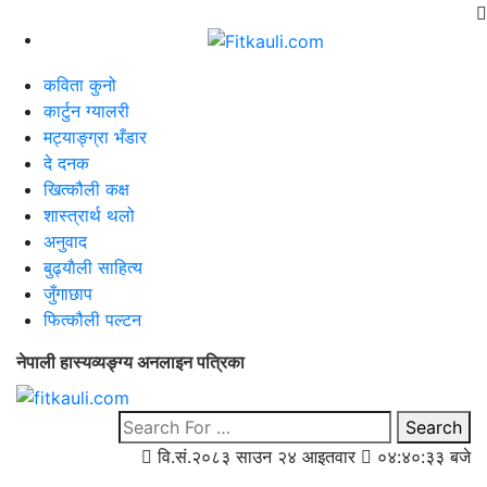
कविता कुनो
कार्टुन ग्यालरी
मट्याङ्ग्रा भँडार
दे दनक
खित्कौली कक्ष
शास्त्रार्थ थलो
अनुवाद
बुढ्याैली साहित्य
जुँगाछाप
फित्कौली पल्टन
नेपाली हास्यव्यङ्ग्य अनलाइन पत्रिका
Search
वि.सं.२०८३ साउन २४ आइतवार
०४:४०:३५ बजे