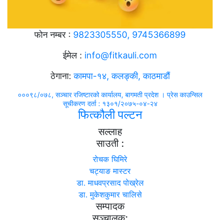
फाेन नम्बर :
9823305550, 9745366899
ईमेल :
info@fitkauli.com
ठेगाना:
कामपा-१४, कलङ्की, काठमाडाैं
०००९८/०७८, सञ्चार रजिष्टारको कार्यालय, बागमती प्रदेश । प्रेस काउन्सिल
सूचीकरण दर्ता : १३०१/२०७५-०४-२४
फित्कौली पल्टन
सल्लाह
साउती :
रोचक घिमिरे
चट्याङ मास्टर
डा. माधवप्रसाद पोख्रेल
डा. मुकेशकुमार चालिसे
सम्पादक
सञ्चालक: