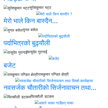
सुरेशकुमार भट्ट
मेरो भाले किन बास्दैन...
युगल बसेल
पर्दाभित्रको बुढ्यौली
वासुदेव गुरागाईं
बजेट
रामकुमार पण्डित क्षेत्री
नवसर्जक चाैतारीकाे सिर्जनावाचन तथा...
फित्काैली डटकम