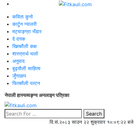
कविता कुनो
कार्टुन ग्यालरी
मट्याङ्ग्रा भँडार
दे दनक
खित्कौली कक्ष
शास्त्रार्थ थलो
अनुवाद
बुढ्याैली साहित्य
जुँगाछाप
फित्कौली पल्टन
नेपाली हास्यव्यङ्ग्य अनलाइन पत्रिका
Search
वि.सं.२०८३ साउन २२ शुक्रवार
१०:०९:२२ बजे