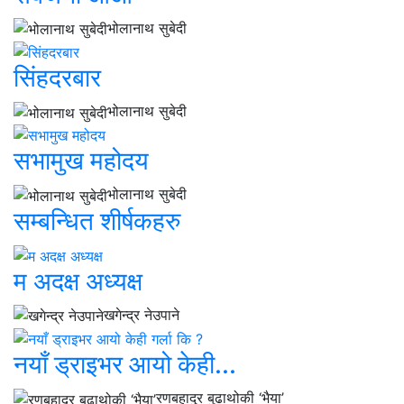
भोलानाथ सुबेदी
सिंहदरबार
भोलानाथ सुबेदी
सभामुख महोदय
भोलानाथ सुबेदी
सम्बन्धित शीर्षकहरु
म अदक्ष अध्यक्ष
खगेन्द्र नेउपाने
नयाँ ड्राइभर आयो केही...
रणबहादुर बुढाथोकी ‘भैया’