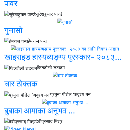
पावर
सुरेशकुमार पाण्डे
गुनासो
हेमराज पन्त
खाइराइड हास्यव्यङ्ग्य पुरस्कार- २०८३...
फित्काैली डटकम
चार ठाेक्तक
प्रमुना पाैडेल ‘अदृश्य मन’
बुबाका आमाका अनुभव …
देवीप्रसाद मिश्र