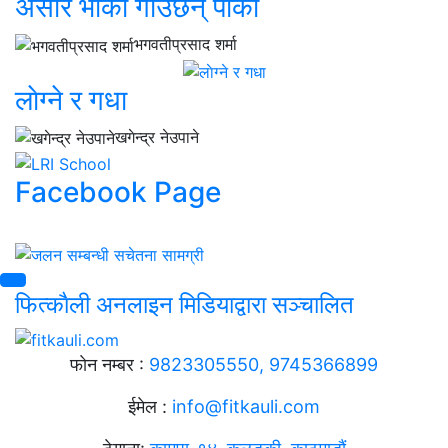
असारे भाका गाउँछन् पाका
भगवतीप्रसाद शर्मा
लाेग्ने र गधा
खगेन्द्र नेउपाने
Facebook Page
फित्काैली अनलाइन मिडियाद्वारा सञ्चालित
फाेन नम्बर :
9823305550, 9745366899
ईमेल :
info@fitkauli.com