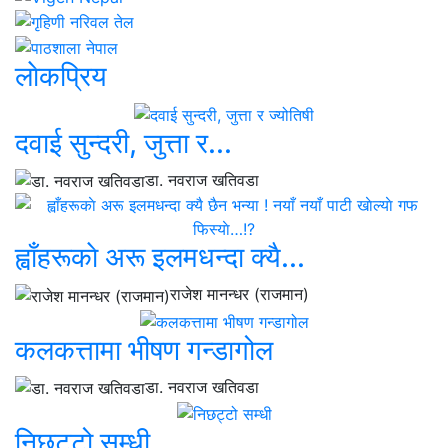
लाेकप्रिय
दवाई सुन्दरी, जुत्ता र...
डा. नवराज खतिवडा
ह्वाँहरूकाे अरू इलमधन्दा क्यै...
राजेश मानन्धर (राजमान)
कलकत्तामा भीषण गन्डागोल
डा. नवराज खतिवडा
निछट्टो सम्धी