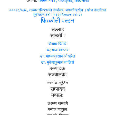
ठेगाना:
कामपा-१४, कलङ्की, काठमाडाैं
०००९८/०७८, सञ्चार रजिष्टारको कार्यालय, बागमती प्रदेश । प्रेस काउन्सिल
सूचीकरण दर्ता : १३०१/२०७५-०४-२४
फित्कौली पल्टन
सल्लाह
साउती :
रोचक घिमिरे
चट्याङ मास्टर
डा. माधवप्रसाद पोख्रेल
डा. मुकेशकुमार चालिसे
सम्पादक
सञ्चालक:
नरनाथ लुइँटेल
सम्पादन
मण्डल:
लक्ष्मण गाम्नागे
मनोज गजुरेल