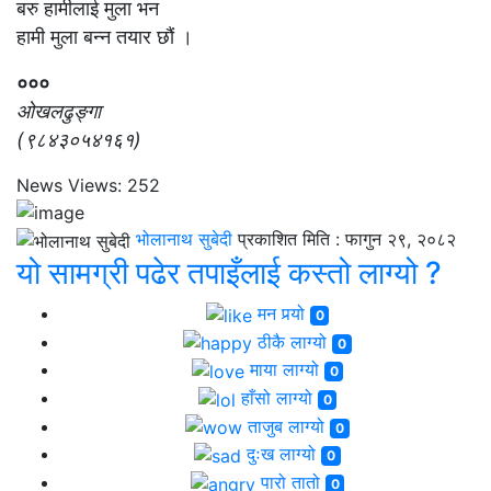
बरु हामीलाई मुला भन
हामी मुला बन्न तयार छौं ।
०००
ओखलढुङ्गा
(९८४३०५४१६१)
News Views:
252
भोलानाथ सुबेदी
प्रकाशित मिति :
फागुन २९, २०८२
यो सामग्री पढेर तपाइँलाई कस्तो लाग्यो ?
मन पर्‍यो
0
ठीकै लाग्यो
0
माया लाग्यो
0
हाँसो लाग्यो
0
ताजुब लाग्यो
0
दुःख लाग्यो
0
पारो तातो
0