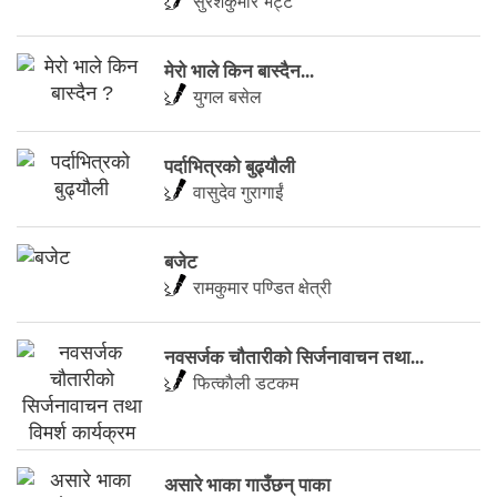
सुरेशकुमार भट्ट
मेरो भाले किन बास्दैन...
युगल बसेल
पर्दाभित्रको बुढ्यौली
वासुदेव गुरागाईं
बजेट
रामकुमार पण्डित क्षेत्री
नवसर्जक चाैतारीकाे सिर्जनावाचन तथा...
फित्काैली डटकम
असारे भाका गाउँछन् पाका