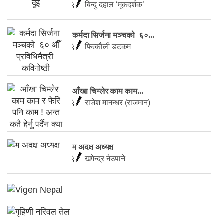
बिन्दु दहाल ‘मूकदर्शक’
कर्मदा सिर्जना मञ्चकाे ६०...
फित्काैली डटकम
आँखा चिम्लेर काम काम...
राजेश मानन्धर (राजमान)
म अदक्ष अध्यक्ष
खगेन्द्र नेउपाने