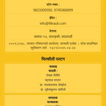
फाेन नम्बर :
9823305550, 9745366899
ईमेल :
info@fitkauli.com
ठेगाना:
कामपा-१४, कलङ्की, काठमाडाैं
०००९८/०७८, सञ्चार रजिष्टारको कार्यालय, बागमती प्रदेश । प्रेस काउन्सिल
सूचीकरण दर्ता : १३०१/२०७५-०४-२४
फित्कौली पल्टन
सल्लाह
साउती :
रोचक घिमिरे
चट्याङ मास्टर
डा. माधवप्रसाद पोख्रेल
डा. मुकेशकुमार चालिसे
सम्पादक
सञ्चालक: