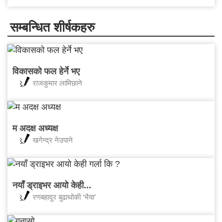
सम्बन्धित शीर्षकहरु
विकासको फल हेर्ने भए
राजकुमार लामिछाने
म अदक्ष अध्यक्ष
खगेन्द्र नेउपाने
नयाँ ड्राइभर आयो केही...
रणबहादुर बुढाथोकी ‘भैया’