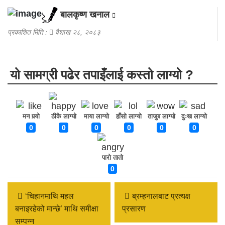
बालकृष्ण खनाल
प्रकाशित मिति :
वैशाख २८, २०८३
यो सामग्री पढेर तपाइँलाई कस्तो लाग्यो ?
मन पर्‍यो
ठीकै लाग्यो
माया लाग्यो
हाँसो लाग्यो
ताजुब लाग्यो
दुःख लाग्यो
0
0
0
0
0
0
पारो तातो
0
‘चिहानमाथि महल
ब्रम्हनालबाट प्रत्यक्ष
बनाइरहेको मान्छे’ माथि समीक्षा
प्रसारण
सम्पन्न