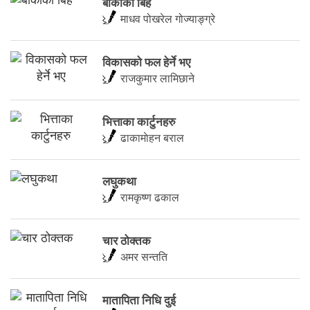
बोकाको बिहे
माधव पोखरेल गोज्याङ्ग्रे
विकासको फल हेर्ने भए
राजकुमार लामिछाने
भित्ताका कार्टुनहरु
ढाकामाेहन बराल
लघुकथा
रामकृष्ण ढकाल
चार ठोक्तक
अमर सन्तति
मातापिता निधि दुई