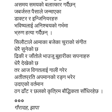
असमय समयकाे बलात्कार गर्दैछन्
जबर्जस्त पैसाले जन्माएका
डाक्टर र इन्जिनियरहरु
भविष्यलाई अनिश्चयकाे गर्भमा
भ्रुण हत्या गर्दैछन् ।
सिलाैटाले आमाका बजेका चुराकाे संगीत
धेरै सुनेकाे छ
ढिकी र जाँताेले भाउजू बुहारीका सपनाहरु
धेरै देखेकाे छ
तर आज विगतलाई गाली गरेर
अतीतप्रति अपमानकाे रङ्ग भरेर
उदाएकाे वर्तमान
ठग ढाँट र छलकाे कृत्रिम बाैद्धिकता साँधिरहेछ ।
०००
गाैरादह, झापा