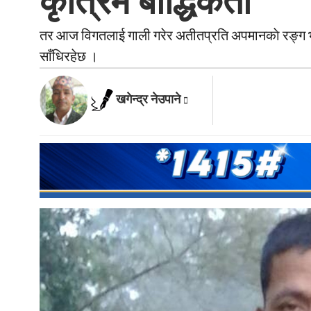
कृत्रिम बाैद्धिकता
तर आज विगतलाई गाली गरेर अतीतप्रति अपमानकाे रङ्ग भरेर
साँधिरहेछ ।
खगेन्द्र नेउपाने