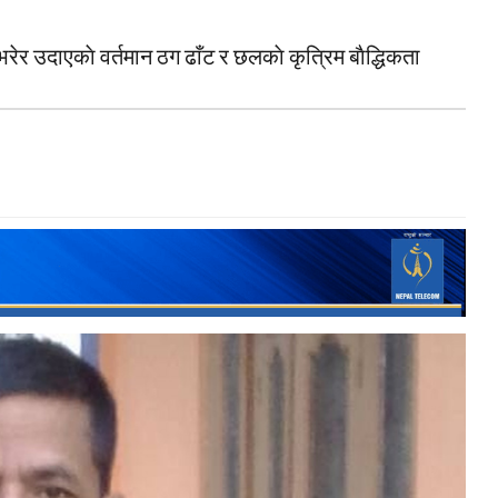
 उदाएकाे वर्तमान ठग ढाँट र छलकाे कृत्रिम बाैद्धिकता