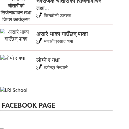
नवसर्जक चाैतारीकाे सिर्जनावाचन
तथा...
फित्काैली डटकम
असारे भाका गाउँछन् पाका
भगवतीप्रसाद शर्मा
लाेग्ने र गधा
खगेन्द्र नेउपाने
FACEBOOK PAGE