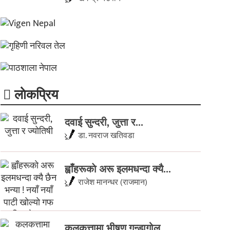
लाेकप्रिय
दवाई सुन्दरी, जुत्ता र...
डा. नवराज खतिवडा
ह्वाँहरूकाे अरू इलमधन्दा क्यै...
राजेश मानन्धर (राजमान)
कलकत्तामा भीषण गन्डागोल