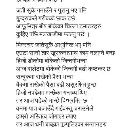
जती सुकै गनाउँने र पुरानु भए पनि
गुन्द्रुकले गरीबकाे छाक टर्छ
आफूभित्र बीष बाेकेका चिल्ला टमाटरहरु
कुहिए पछि मलखाडीमा फाल्नु पर्छ ।
मिक्स्चर जतिसुकै आधुनिक भए पनि
एउटा सानाे तार खुस्कनासाथ काम नलाग्ने बन्छ
हिजाे डाेकाेमा बाेकेकाे जिन्दगीभन्दा
आज वालेटमा बाेकेकाे जिन्दगी बढी कष्टकर छ
सन्दुकमा राखेकाे पैसा भन्दा
बैंकमा राखेकाे पैसा बढी असुरक्षित हुन्छ
हिजाे नपढेका मान्छेका गन्तव्य थिए
तर आज पढेकाे मान्छे दिग्भ्रमित छ ।
वनमा पात बजाउँदै गाईवस्तु चराउनेले
हाम्राे अस्तित्व जाेगाएर ल्याए
तर आज धनी बाबुका पुल्पुलिएका सन्तानहरु