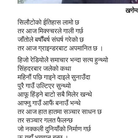
खगेन्द
सिलाैटाेकाे ईतिहास लामाे छ
तर आज मिक्स्चरले गाली गर्छ
जाँताेले बर्षाैंबर्ष संघर्ष गरेकाे छ
तर आज ग्राइन्डरबाट अपमानित छ ।
हिजाे रेडियाेलेे समाचार भन्दा सत्य हुन्थ्याे
सिंहदरबार जलेकाे कथा
महिनाैं पछि गाइने दाइले सुनाउँदा
पुरै गाउँ उल्टिएर सुन्थ्याे
आफू हिंड्ने बाटाे सबै मिलेर खन्थे
आफ्नु गाउँ आफैं बनाउँ भन्थे
तर आज हात हातमा सञ्चार साधन छ
तर सञ्चार गलत फैलन्छ
जाे नक्कली दुनियाँकाे निर्माण गर्छ
ऊ यहाँ भगवान बन्छ ।