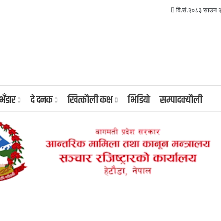
वि.सं.२०८३ साउन २
 भँडार
दे दनक
खित्कौली कक्ष
भिडियाे
सम्पादक्यौली