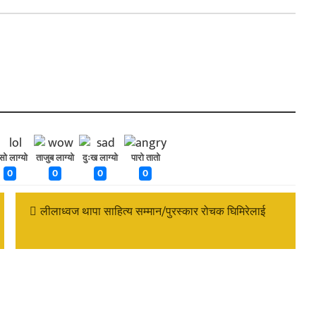
ँसो लाग्यो
ताजुब लाग्यो
दुःख लाग्यो
पारो तातो
0
0
0
0
लीलाध्वज थापा साहित्य सम्मान/पुरस्कार रोचक घिमिरेलाई