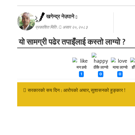
खगेन्द्र नेउपाने
प्रकाशित मिति :
असार २०, २०८३
यो सामग्री पढेर तपाइँलाई कस्तो लाग्यो ?
मन पर्‍यो
ठीकै लाग्यो
माया लाग्यो
हा
1
0
0
सरकारको सय दिन : आरोपको अचार, सुशासनको हुङ्कार !