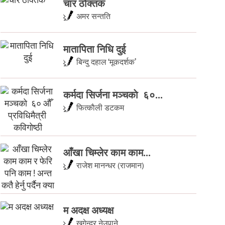
चार ठोक्तक
अमर सन्तति
मातापिता निधि दुई
बिन्दु दहाल ‘मूकदर्शक’
कर्मदा सिर्जना मञ्चकाे ६०...
फित्काैली डटकम
आँखा चिम्लेर काम काम...
राजेश मानन्धर (राजमान)
म अदक्ष अध्यक्ष
खगेन्द्र नेउपाने