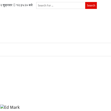
२ शुक्रवार
१२:३५:२१ बजे
Search