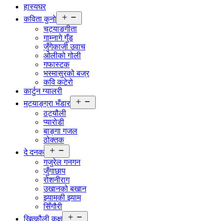
हास्यघर
Open
कविता कुनो
menu
चट्याङगीता
गाम्नागे गुँड
जुँगेकाजी उवाच
ओलीको गोली
गफास्टक
भस्मासुरको बज्र
कवि कटेरो
कार्टुन ग्यालरी
Open
मट्याङ्ग्रा भँडार
menu
ठट्यौली
प्यारोडी
बाङ्गा गजल
ठोक्तक
Open
दे दनक
menu
गजुरेल गनगन
जुँगाछाप
रोशनीराग
उखानको बखान
झ्यामकी झ्याम
सिँगौरी
Open
खित्कौली कक्ष