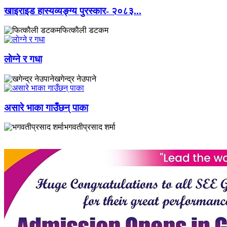
खाइराइड हास्यव्यङ्ग्य पुरस्कार- २०८३...
फित्काैली डटकम
लाेग्ने र गधा
खगेन्द्र नेउपाने
असारे भाका गाउँछन् पाका
भगवतीप्रसाद शर्मा