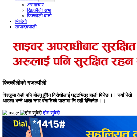
menu
असमाचार
खित्कौली सभा
फित्कौली वार्ता
भिडियाे
सम्पादक्यौली
फित्कौलीको गजल्यौली
विरुद्धमा केही पनि बोल्नु हुँदैन विराेधीलाई घट्टभित्र हाली पिनेछ ।। नयाँ नेतो
आउला भन्ने आशा नगर पनातिको पालामा नि उही देखिनेछ ।।
होम सुवेदी