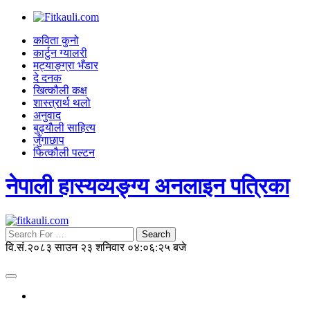
कविता कुनो
कार्टुन ग्यालरी
मट्याङ्ग्रा भँडार
दे दनक
खित्कौली कक्ष
शास्त्रार्थ थलो
अनुवाद
बुढ्याैली साहित्य
जुँगाछाप
फित्कौली पल्टन
नेपाली हास्यव्यङ्ग्य अनलाइन पत्रिका
Search
वि.सं.२०८३ साउन २३ शनिवार
०४:०६:२७ बजे