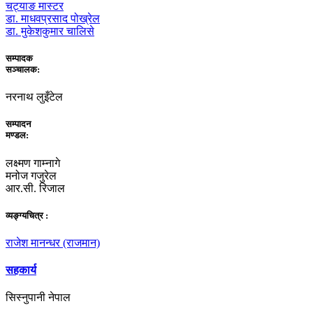
चट्याङ मास्टर
डा. माधवप्रसाद पोख्रेल
डा. मुकेशकुमार चालिसे
सम्पादक
सञ्चालक:
नरनाथ लुइँटेल
सम्पादन
मण्डल:
लक्ष्मण गाम्नागे
मनोज गजुरेल
आर.सी. रिजाल
व्यङ्ग्यचित्र :
राजेश मानन्धर (राजमान)
सहकार्य
सिस्नुपानी नेपाल