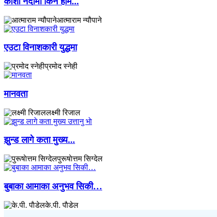
कोशी नदीमा किन हाम...
आत्माराम न्यौपाने
एउटा विनाशकारी युद्धमा
प्रमोद स्नेही
मानवता
लक्ष्मी रिजाल
झुन्ड लागे कता मुख्य...
पुरूषाेत्तम सिग्देल
बुबाका आमाका अनुभव सिकी…
के.पी. पाैडेल