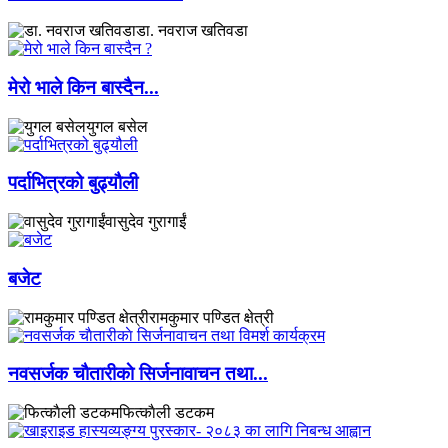
डा. नवराज खतिवडा
मेरो भाले किन बास्दैन...
युगल बसेल
पर्दाभित्रको बुढ्यौली
वासुदेव गुरागाईं
बजेट
रामकुमार पण्डित क्षेत्री
नवसर्जक चाैतारीकाे सिर्जनावाचन तथा...
फित्काैली डटकम