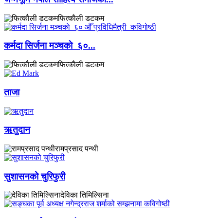
फित्काैली डटकम
कर्मदा सिर्जना मञ्चकाे ६०...
फित्काैली डटकम
ताजा
ऋतुदान
रामप्रसाद पन्थी
सुशासनको चुरिफुरी
देविका तिमिल्सिना