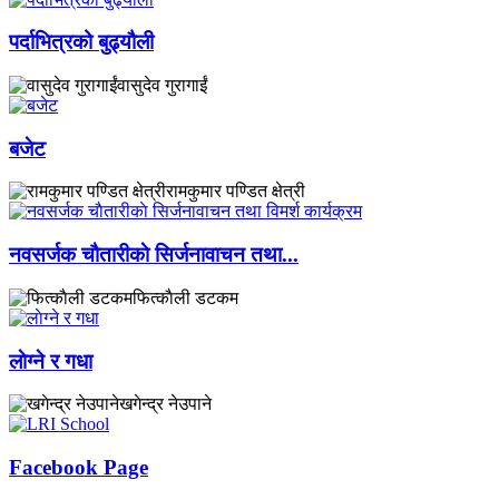
पर्दाभित्रको बुढ्यौली
वासुदेव गुरागाईं
बजेट
रामकुमार पण्डित क्षेत्री
नवसर्जक चाैतारीकाे सिर्जनावाचन तथा...
फित्काैली डटकम
लाेग्ने र गधा
खगेन्द्र नेउपाने
Facebook Page