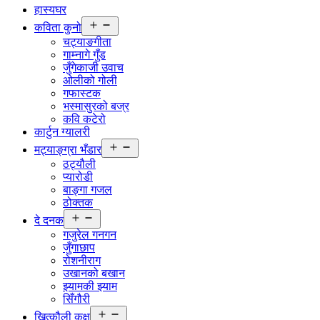
हास्यघर
Open
कविता कुनो
menu
चट्याङगीता
गाम्नागे गुँड
जुँगेकाजी उवाच
ओलीको गोली
गफास्टक
भस्मासुरको बज्र
कवि कटेरो
कार्टुन ग्यालरी
Open
मट्याङ्ग्रा भँडार
menu
ठट्यौली
प्यारोडी
बाङ्गा गजल
ठोक्तक
Open
दे दनक
menu
गजुरेल गनगन
जुँगाछाप
रोशनीराग
उखानको बखान
झ्यामकी झ्याम
सिँगौरी
Open
खित्कौली कक्ष