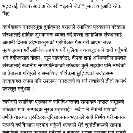
भट्टराई, शिवप्रसाद अधिकारी “इलामे जेठो” (मन्तव्य )आदि रहेका
थिए ।
कार्यबाहक नगरप्रमुख दुर्गाकुमार बरालले स्मारिका प्रकाशन गरेकामा
संस्थालाई हार्दिक शुभकामना व्यक्त गर्दै यस्ता सामाजिक संस्थालाई
आगामी दिनमा उद्देश्यअनुरूको प्रोपोजल पेस गरी आएमा उच्च
मूल्याङ्कन गर्दै आर्थिक सहयोग गर्ने गुलिया वचनबद्धताको दावी गर्नुभयो
भने देवीप्रसाद गौतम , सूर्य सापकोटा, दीपक शर्मा अधिकारीलगायतले
संस्थालाई स्थानीय नगरपालिकाको तर्फबाट कुनै सहयोग पनि नगरेको
वा वेवास्ता गरिएको र सम्बन्धित शीर्षकमा छुट्टिएको बजेटसम्म
प्रकृयागत रूपमा पनि उपलब्ध नगराएको वा गर्नै नचाहेको तीतो यथार्थ
प्रस्तुत गर्नुभयो ।
त्यसैगरी स्मारिका प्रकाशन समितिअन्तर्गत सम्पादक मन्डल समूहको
तर्फबाट भाषा सम्पादक नुरज भट्टराई ” नदी” ले नेपाली भाषाको
वर्णविन्यासगत त्रुटिहरू दुविधाजनक भएकाले सही निर्णय गरी मानक
रूपको वर्णविन्यास प्रयोग गर्नुपर्ने भएकाले धेरै चुनौतीहरूको सामना
गर्नुपरेको अनुभव प्रस्तुत गर्नुभयो र सकभर आफ्ना प्रयास पूर्ण भएको