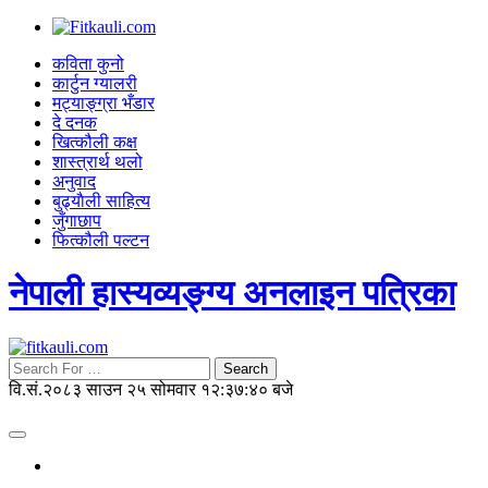
कविता कुनो
कार्टुन ग्यालरी
मट्याङ्ग्रा भँडार
दे दनक
खित्कौली कक्ष
शास्त्रार्थ थलो
अनुवाद
बुढ्याैली साहित्य
जुँगाछाप
फित्कौली पल्टन
नेपाली हास्यव्यङ्ग्य अनलाइन पत्रिका
Search
वि.सं.२०८३ साउन २५ सोमवार
१२:३७:४१ बजे