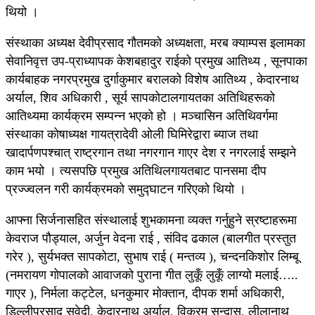
थियो ।
संस्थाका अध्यक्ष देवीप्रसाद गौतमको अध्यक्षता, मरब क्याम्पस इलामका
सेवानिवृत्त उप-प्राध्यापक केशबहादुर राईको प्रमुख आतिथ्य , सूनपाका
कार्यबाहक नगरप्रमुख दुर्गाकुमार बरालको विशेष आतिथ्य , केदारनाथ
अर्याल, शिव अधिकारी , सूर्य सापकोटालगायतका अतिथिहरूको
आतिथ्यमा कार्यक्रम सम्पन्न भएको हो । मञ्चासिन अतिथिवर्गमा
संस्थाका कोषाध्यक्ष गायत्रादेवी ओली घिमिरेद्वारा ब्याज तथा
खादार्पणपश्चात् राष्ट्रगान तथा नगरगान गाएर देश र नगरलाई सम्झने
काम भयो । त्यसपछि प्रमुख अतिथिलगायतबाट पानसमा दीप
प्रज्ज्वलन गरी कार्यक्रमको समुद्घाटन गरिएको थियो ।
आफ्ना सिर्जनासहित संस्थालाई शुभकामना व्यक्त गर्नुहुने स्रष्टाहरूमा
केवराज पौड्याल, अर्जुन वेदना राई , संविद ढकाल (बालगीत प्रस्तुत
गरेर ), सुर्यभक्त सापकोटा, सुभाष राई ( मन्तव्य ), चन्दनकिशोर लिम्बू
(नमरायण गोपालको आवाजको पुराना गीत लुकूँ लुकूँ लाग्यो मलाई…..
गाएर ), निर्मला कट्टेल, धनकुमार मोक्तान, दीपक शर्मा अधिकारी,
डिल्लीप्रसाद सुवेदी, केदारनाथ अर्याल, विक्रम सुन्दास, लीलानाथ