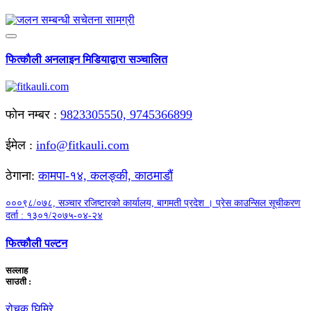
फित्काैली अनलाइन मिडियाद्वारा सञ्चालित
फाेन नम्बर :
9823305550, 9745366899
ईमेल :
info@fitkauli.com
ठेगाना:
कामपा-१४, कलङ्की, काठमाडाैं
०००९८/०७८, सञ्चार रजिष्टारको कार्यालय, बागमती प्रदेश । प्रेस काउन्सिल सूचीकरण
दर्ता : १३०१/२०७५-०४-२४
फित्कौली पल्टन
सल्लाह
साउती :
रोचक घिमिरे