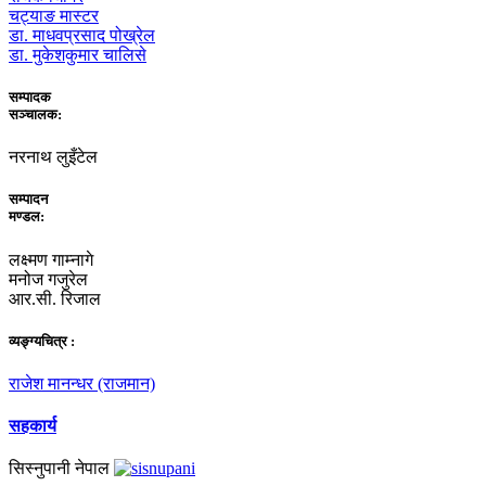
चट्याङ मास्टर
डा. माधवप्रसाद पोख्रेल
डा. मुकेशकुमार चालिसे
सम्पादक
सञ्चालक:
नरनाथ लुइँटेल
सम्पादन
मण्डल:
लक्ष्मण गाम्नागे
मनोज गजुरेल
आर.सी. रिजाल
व्यङ्ग्यचित्र :
राजेश मानन्धर (राजमान)
सहकार्य
सिस्नुपानी नेपाल