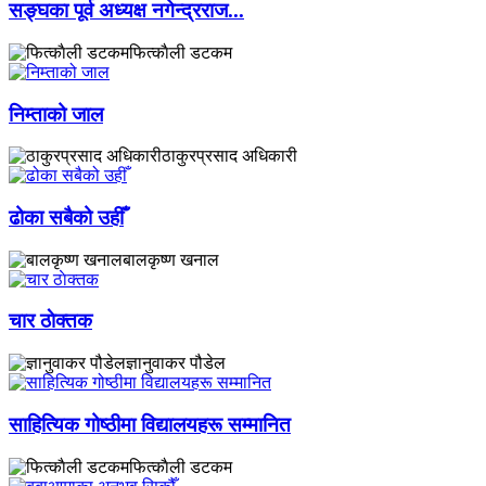
सङ्घका पूर्व अध्यक्ष नगेन्द्रराज...
फित्काैली डटकम
निम्ताको जाल
ठाकुरप्रसाद अधिकारी
ढोका सबैको उहीँ
बालकृष्ण खनाल
चार ठाेक्तक
ज्ञानुवाकर पौडेल
साहित्यिक गोष्ठीमा विद्यालयहरू सम्मानित
फित्काैली डटकम