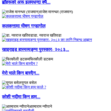
ह्वाँहरूकाे अरू इलमधन्दा क्यै...
राजेश मानन्धर (राजमान)
कलकत्तामा भीषण गन्डागोल
डा. नवराज खतिवडा
खाइराइड हास्यव्यङ्ग्य पुरस्कार- २०८३...
फित्काैली डटकम
मेरो भाले किन बास्दैन...
युगल बसेल
कोशी नदीमा किन हाम...
आत्माराम न्यौपाने