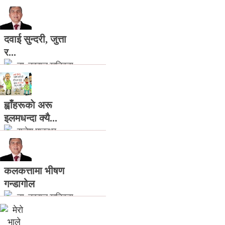
दवाई सुन्दरी, जुत्ता
र...
डा. नवराज खतिवडा
ह्वाँहरूकाे अरू
इलमधन्दा क्यै...
राजेश मानन्धर
(राजमान)
कलकत्तामा भीषण
गन्डागोल
डा. नवराज खतिवडा