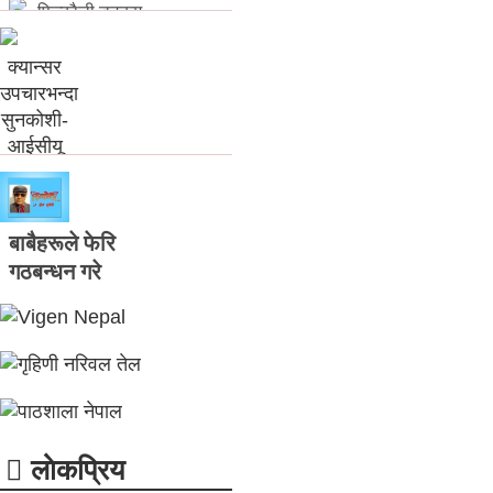
फित्काैली डटकम
​क्यान्सर उपचारभन्दा
बाबैहरूले फेरि
सुनकोशी-आईसीयू
गठबन्धन गरे
प्रिय...
होम सुवेदी
नन्दलाल आचार्य
लाेकप्रिय