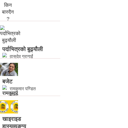
मेरो भाले किन
बास्दैन...
युगल बसेल
पर्दाभित्रको बुढ्यौली
वासुदेव गुरागाईं
बजेट
रामकुमार पण्डित
क्षेत्री
खाइराइड
हास्यव्यङ्ग्य