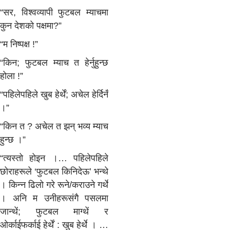
“सर, विश्वव्यापी फुटबल म्याचमा
कुन देशको पक्षमा?”
“म निष्पक्ष !”
“किन; फुटबल म्याच त हेर्नुहुन्छ
होला !”
“पहिलेपहिले खुब हेर्थें; अचेल हेर्दिनँ
।”
“किन त ? अचेल त झन् भव्य म्याच
हुन्छ ।”
“त्यस्तो होइन ।… पहिलेपहिले
छोराहरूले ‘फुटबल किनिदेऊ’ भन्थे
। किन्न ढिलो गरे रूने/कराउने गर्थे
। अनि म उनीहरूसंगै पसलमा
जान्थें; फुटबल माग्थें र
ओर्काईफर्काई हेर्थें : खुब हेर्थे । …