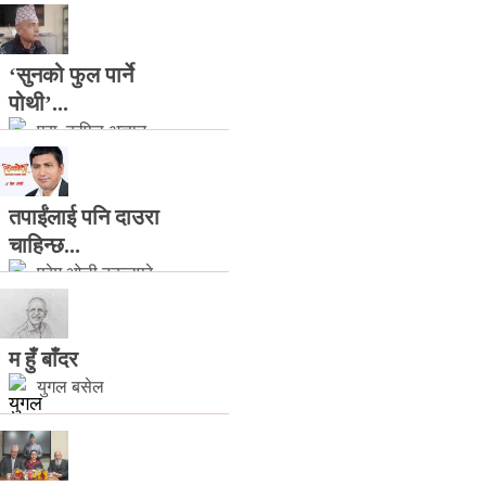
‘सुनको फुल पार्ने
पोथी’...
प्रा. कपिल अज्ञात
तपाईंलाई पनि दाउरा
चाहिन्छ...
प्रेम ओली ढकलपुरे
म हुँ बाँदर
युगल बसेल