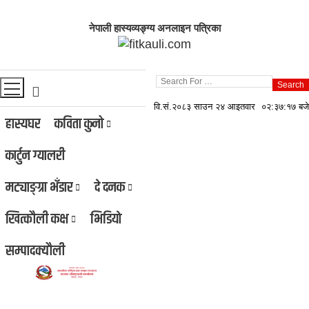
नेपाली हास्यव्यङ्ग्य अनलाइन पत्रिका
Search
वि.सं.२०८३ साउन २४ आइतवार
०२:३७:१८ बजे
हास्यघर
कविता कुनो
कार्टुन ग्यालरी
मट्याङ्ग्रा भँडार
दे दनक
खित्कौली कक्ष
भिडियाे
सम्पादक्यौली