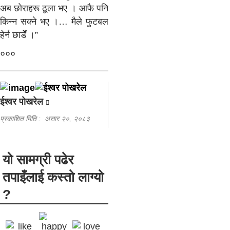
अब छोराहरू ठूला भए । आफै पनि
किन्न सक्ने भए ।… मैले फुटबल
हेर्न छाडेँ ।”
०००
ईश्वर पाेखरेल
प्रकाशित मिति :
असार २०, २०८३
यो सामग्री पढेर
तपाइँलाई कस्तो लाग्यो
?