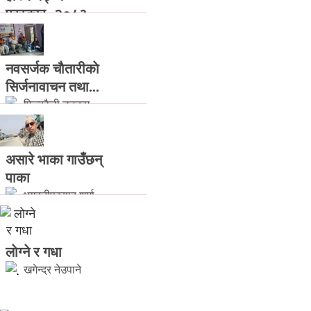
पुरस्कार- २०८३...
फित्काैली डटकम
नवसर्जक चाैतारीकाे
सिर्जनावाचन तथा...
फित्काैली डटकम
असारे भाका गाउँछन्
पाका
भगवतीप्रसाद शर्मा
लाेग्ने र गधा
खगेन्द्र नेउपाने