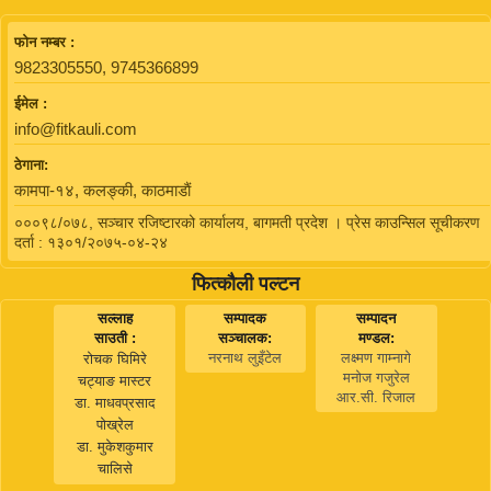
फाेन नम्बर :
9823305550, 9745366899
ईमेल :
info@fitkauli.com
ठेगाना:
कामपा-१४, कलङ्की, काठमाडाैं
०००९८/०७८, सञ्चार रजिष्टारको कार्यालय, बागमती प्रदेश । प्रेस काउन्सिल सूचीकरण
दर्ता : १३०१/२०७५-०४-२४
फित्कौली पल्टन
सल्लाह
सम्पादक
सम्पादन
साउती :
सञ्चालक:
मण्डल:
नरनाथ लुइँटेल
लक्ष्मण गाम्नागे
रोचक घिमिरे
मनोज गजुरेल
चट्याङ मास्टर
आर.सी. रिजाल
डा. माधवप्रसाद
पोख्रेल
डा. मुकेशकुमार
चालिसे