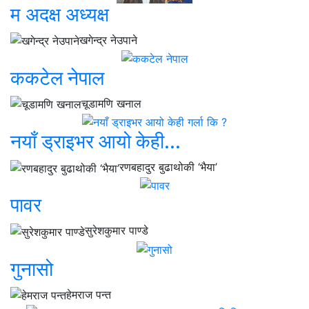
म अदक्ष अध्यक्ष
खगेन्द्र नेउपाने
ककटेल नेपाल
चूडामणि खनाल
नयाँ ड्राइभर आयो केही...
रणबहादुर बुढाथोकी ‘भैया’
पावर
सुरेशकुमार पाण्डे
गुनासो
हेमराज पन्त