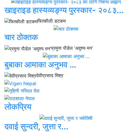
खाइराइड हास्यव्यङ्ग्य पुरस्कार- २०८३...
फित्काैली डटकम
चार ठाेक्तक
प्रमुना पाैडेल ‘अदृश्य मन’
बुबाका आमाका अनुभव …
देवीप्रसाद मिश्र
लाेकप्रिय
दवाई सुन्दरी, जुत्ता र...