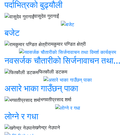
पर्दाभित्रको बुढ्यौली
वासुदेव गुरागाईं
बजेट
रामकुमार पण्डित क्षेत्री
नवसर्जक चाैतारीकाे सिर्जनावाचन तथा...
फित्काैली डटकम
असारे भाका गाउँछन् पाका
भगवतीप्रसाद शर्मा
लाेग्ने र गधा
खगेन्द्र नेउपाने