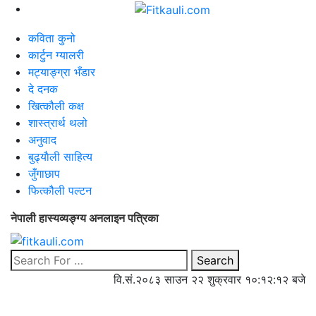
कविता कुनो
कार्टुन ग्यालरी
मट्याङ्ग्रा भँडार
दे दनक
खित्कौली कक्ष
शास्त्रार्थ थलो
अनुवाद
बुढ्याैली साहित्य
जुँगाछाप
फित्कौली पल्टन
नेपाली हास्यव्यङ्ग्य अनलाइन पत्रिका
Search
वि.सं.२०८३ साउन २२ शुक्रवार
१०:१२:१२ बजे