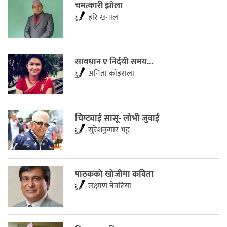
चमत्कारी झोला
हरि खनाल
सावधान ए निर्दयी समय...
अनिता काेइराला
चिम्ट्याई सासू- लोभी जुवाईं
सुरेशकुमार भट्ट
पाठकको खोजीमा कविता
लक्ष्मण नेवटिया