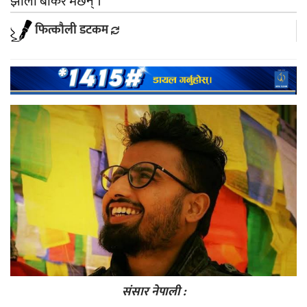
झोला बोकेरै मर्छन् ।
फित्काैली डटकम
संसार नेपाली :