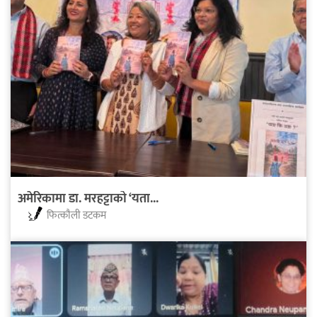
अमेरिकामा डा. मरहट्टाको ‘यता...
फित्काैली डटकम