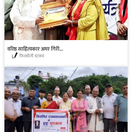
वरिष्ठ साहित्यकार अमर गिरी...
फित्काैली डटकम