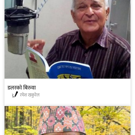
डलरको बिरुवा
रमेश खकुरेल