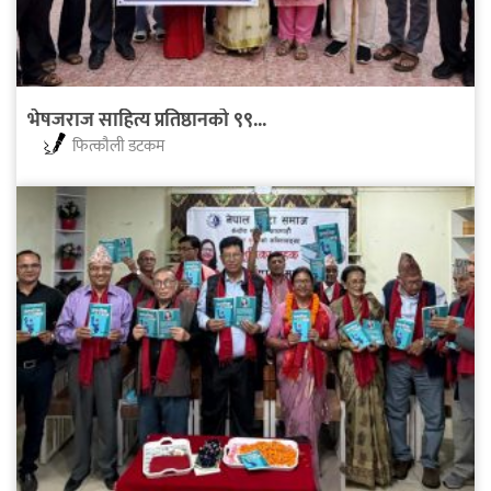
भेषजराज साहित्य प्रतिष्ठानको ९९...
फित्काैली डटकम