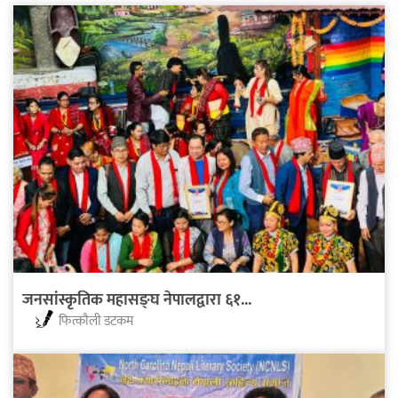
जनसांस्कृतिक महासङ्घ नेपालद्वारा ६१...
फित्काैली डटकम