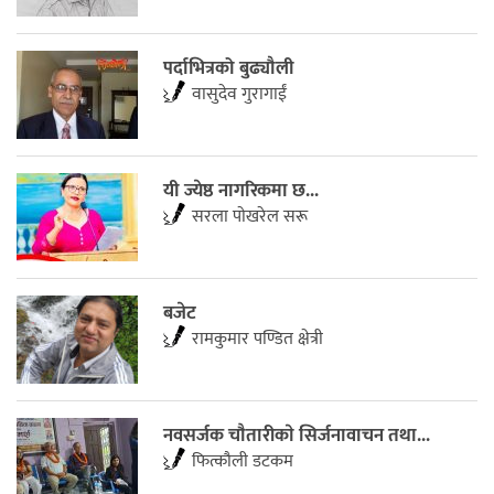
पर्दाभित्रको बुढ्यौली
वासुदेव गुरागाईं
यी ज्येष्ठ नागरिकमा छ...
सरला पाेखरेल सरू
बजेट
रामकुमार पण्डित क्षेत्री
नवसर्जक चाैतारीकाे सिर्जनावाचन तथा...
फित्काैली डटकम