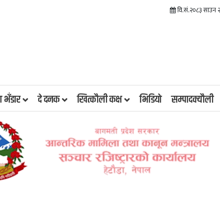
वि.सं.२०८३ साउन 
रा भँडार
दे दनक
खित्कौली कक्ष
भिडियाे
सम्पादक्यौली