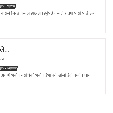
ुन २८ बिहीवार
 कसले जित्छ कसले हार्छ अब हेर्नुपर्छ कसले हातमा पासो पार्छ अब
टीले…
ायण
ुन २४ आइतवार
 अचम्मै भयो । नसोचेको भयो । उँभो बग्ने खोलो उँदो बग्यो । घाम