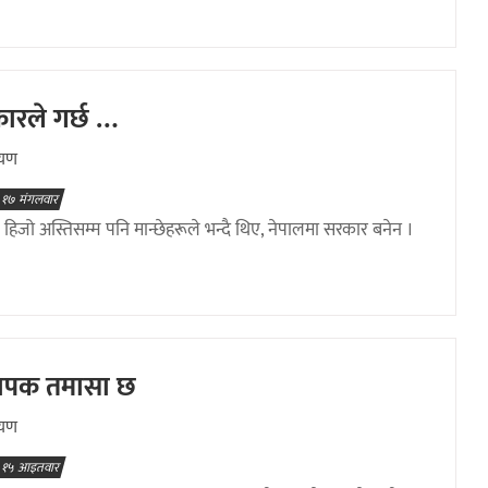
कारले गर्छ …
ायण
 १७ मंगलवार
 हिजो अस्तिसम्म पनि मान्छेहरूले भन्दै थिए, नेपालमा सरकार बनेन ।
यापक तमासा छ
ायण
 १५ आइतवार