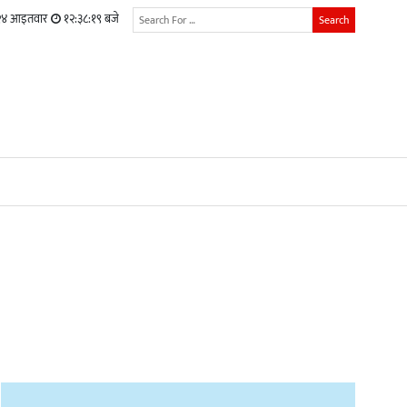
२४ आइतवार
१२:३८:२० बजे
Search