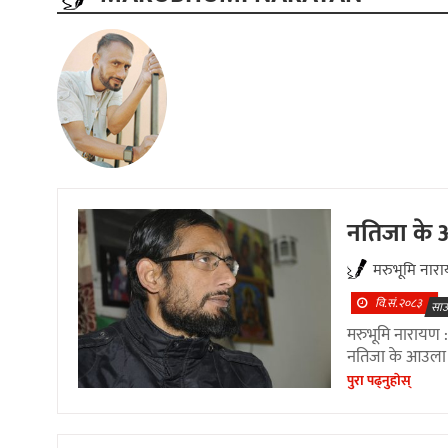
नतिजा के
मरुभूमि नार
वि.सं.२०८३
साउ
मरुभूमि नारायण 
नतिजा के आउला
पुरा पढ्नुहाेस्