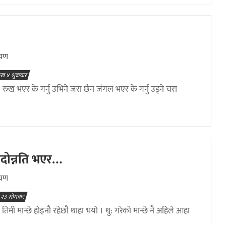
ायण
ाख ४ शुक्रवार
 रुख भएर के गर्नु उभिने जरा छैन जंगल भएर के गर्नु उड्ने चरा
पदोन्नति भएर…
ायण
 २३ सोमवार
तिमी मान्छे होइनौ रहेछौ थाहा भयो । थु: गरेको मान्छे नै अहिले आहा