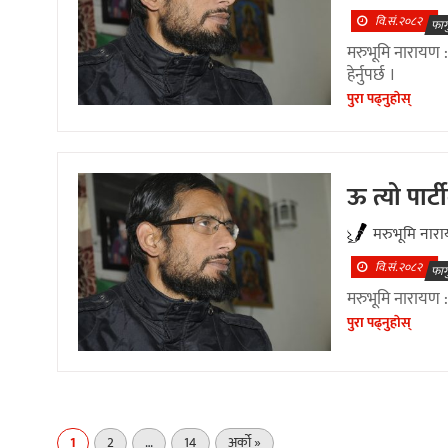
वि.सं.२०८२
फाग
मरुभूमि नारायण :
हेर्नुपर्छ ।
पुरा पढ्नुहाेस्
ऊ त्यो पार्
मरुभूमि नार
वि.सं.२०८२
फाग
मरुभूमि नारायण :
पुरा पढ्नुहाेस्
1
2
…
14
अर्को »