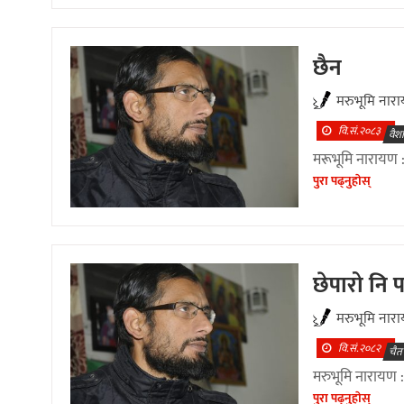
छैन
मरुभूमि नार
वि.सं.२०८३
वैश
मरूभूमि नारायण :
पुरा पढ्नुहाेस्
छेपारो नि 
मरुभूमि नार
वि.सं.२०८२
चैत
मरुभूमि नारायण : 
पुरा पढ्नुहाेस्