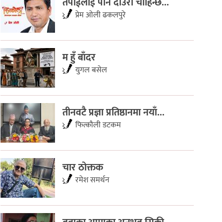
तपाईंलाई पनि दाउरा चाहिन्छ...
प्रेम ओली ढकलपुरे
म हुँ बाँदर
युगल बसेल
तीनवटै प्रज्ञा प्रतिष्ठानमा नयाँ...
फित्काैली डटकम
चार ठोक्तक
रमेश समर्थन