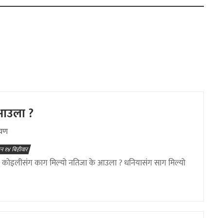
 आउला ?
ायण
न १४ बिहीवार
: कोइलीसंग काग मिल्यो नतिजा के आउला ? धनियासंग साग मिल्यो