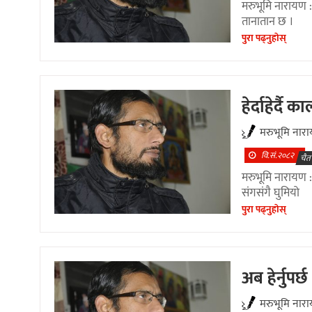
मरुभूमि नारायण 
तानातान छ ।
पुरा पढ्नुहाेस्
हेर्दाहेर्दै
मरुभूमि नार
वि.सं.२०८२
चैत
मरुभूमि नारायण : 
संगसंगै घुमियो
पुरा पढ्नुहाेस्
अब हेर्नुपर्छ
मरुभूमि नार