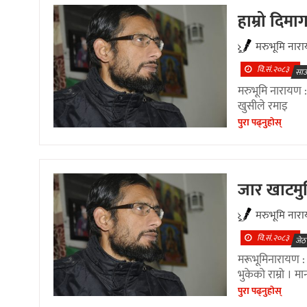
हाम्रो दिमा
मरुभूमि नार
वि.सं.२०८३
साउ
मरुभूमि नारायण : र
खुसीले रमाइ
पुरा पढ्नुहाेस्
जार खाटमुनि
मरुभूमि नार
वि.सं.२०८३
जेठ
मरूभूमिनारायण : ढ
भुकेको राम्रो । मान
पुरा पढ्नुहाेस्