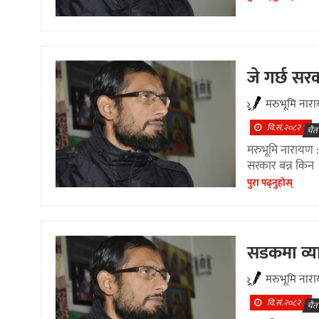
जे गर्छ सर
मरुभूमि नार
वि.सं.२०८२
चैत
मरुभूमि नारायण :
सरकार बन्न किन
पुरा पढ्नुहाेस्
सडकमा व्
मरुभूमि नार
वि.सं.२०८२
चैत