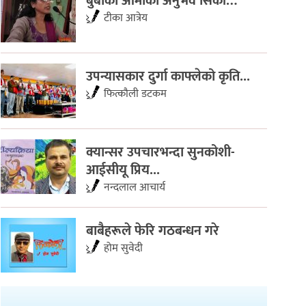
बुबाका आमाका अनुभव सिकी…
टीका आत्रेय
उपन्यासकार दुर्गा काफ्लेको कृति...
फित्काैली डटकम
​क्यान्सर उपचारभन्दा सुनकोशी-
आईसीयू प्रिय...
नन्दलाल आचार्य
बाबैहरूले फेरि गठबन्धन गरे
होम सुवेदी