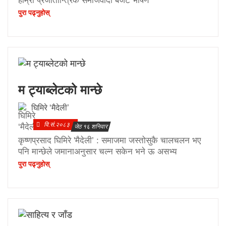
हाम्रो प्रजातान्त्रिक समाजवादी बजेट भाषण
पुरा पढ्नुहाेस्
म ट्याब्लेटको मान्छे
घिमिरे ‘मैदेली’
वि.सं.२०८३
जेठ १६ शनिवार
कृष्णप्रसाद घिमिरे 'मैदेली’ : समाजमा जस्तोसुकै चालचलन भए
पनि मान्छेले जमानाअनुसार चल्न सकेन भने ऊ असभ्य
पुरा पढ्नुहाेस्