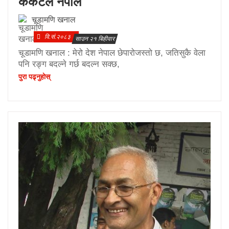
ककटेल नेपाल
चूडामणि खनाल
वि.सं.२०८३
साउन २१ बिहीवार
चूडामणि खनाल : मेरो देश नेपाल छेपारोजस्तो छ, जतिसुकै वेला
पनि रङ्ग बदल्ने गर्छ बदल्न सक्छ,
पुरा पढ्नुहाेस्