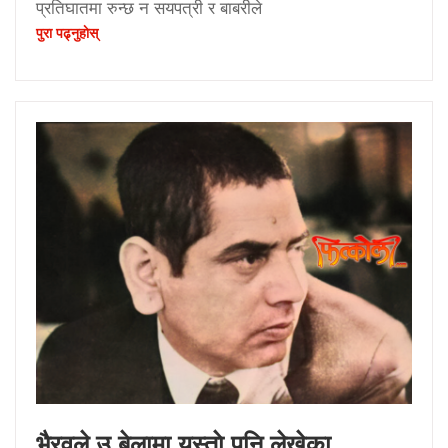
प्रतिघातमा रुन्छ न सयपत्री र बाबरीले
पुरा पढ्नुहाेस्
भैरवले उ बेलामा यस्ताे पनि लेखेका