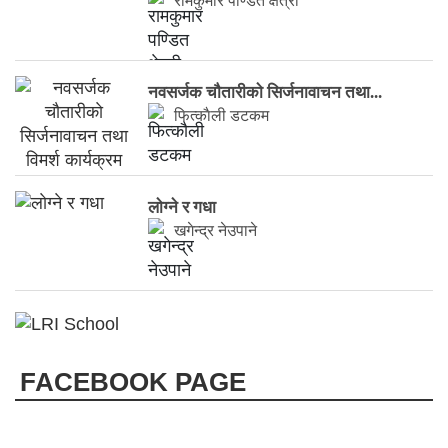
रामकुमार पण्डित क्षेत्री
नवसर्जक चाैतारीकाे सिर्जनावाचन तथा...
फित्काैली डटकम
लाेग्ने र गधा
खगेन्द्र नेउपाने
FACEBOOK PAGE