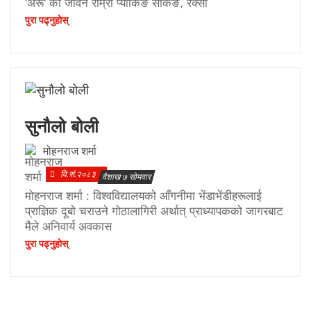
'अरू' को जीवन राम्रो प्याकिङ सेकिङ, रक्सी
पुरा पढ्नुहाेस्
सुनौलो बोली
मोहनराज शर्मा
वि.सं.२०८३
वैशाख ७ सोमवार
मोहनराज शर्मा : विश्वविद्यालयको आँगनीमा भेंडाभेंडीहरूलाई
प्राज्ञिक दूबो चराउने गोठालागिरी अर्थात् प्राध्यापकको जागरबाट
मैले अनिवार्य अवकास
पुरा पढ्नुहाेस्