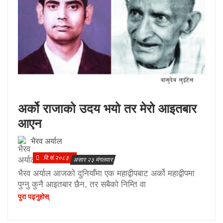
अर्को राजाको उदय भयो तर मेरो आइतबार
आएन
भैरव अर्याल
वि.सं.२०८३
असार २३ मंगलवार
भैरव अर्याल आजको दुनियाँमा एक महाद्वीपबाट अर्को महाद्वीपमा
पुग्नु कुनै आइतबार छैन, तर सबैको निम्ति वा
पुरा पढ्नुहाेस्