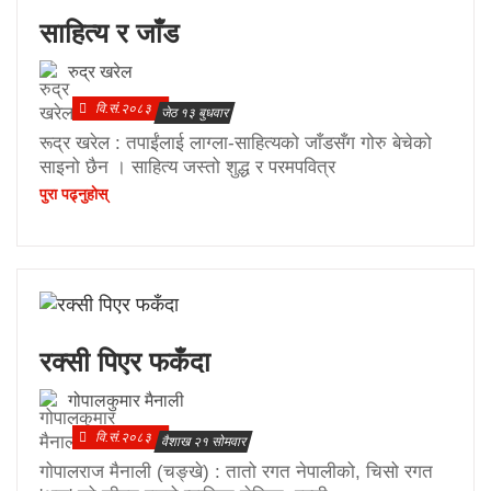
साहित्य र जाँड
रुद्र खरेल
वि.सं.२०८३
जेठ १३ बुधवार
रूद्र खरेल : तपाईंलाई लाग्ला-साहित्यको जाँडसँग गोरु बेचेको
साइनो छैन । साहित्य जस्तो शुद्ध र परमपवित्र
पुरा पढ्नुहाेस्
रक्सी पिएर फकँदा
गोपालकुमार मैनाली
वि.सं.२०८३
वैशाख २१ सोमवार
गाेपालराज मैनाली (चङ्खे) : तातो रगत नेपालीको, चिसो रगत