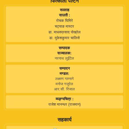
फित्कौली पल्टन
सल्लाह
साउती :
रोचक घिमिरे
चट्याङ मास्टर
डा. माधवप्रसाद पोख्रेल
डा. मुकेशकुमार चालिसे
सम्पादक
सञ्चालक:
नरनाथ लुइँटेल
सम्पादन
मण्डल:
लक्ष्मण गाम्नागे
मनोज गजुरेल
आर.सी. रिजाल
व्यङ्ग्यचित्र :
राजेश मानन्धर (राजमान)
सहकार्य