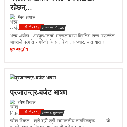
रहेछन्…
भैरव अर्याल
वि.सं.२०८३
असार १६ मंगलवार
भैरव अर्याल : अभ्युत्थानको मङ्गलाचरण ब्रिटिश सत्ता छउन्जेल
भारतले प्रगति नगरेको थिएन, शिक्षा, सञ्चार, यातायात र
पुरा पढ्नुहाेस्
प्रजातन्त्र-बजेट भाषण
रमेश विकल
वि.सं.२०८३
असार ५ शुक्रवार
रमेश विकल : श्री श्री श्री सम्माननीय नागरिकहरू । ... यो