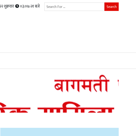
२ शुक्रवार
०३:०७:२३ बजे
Search