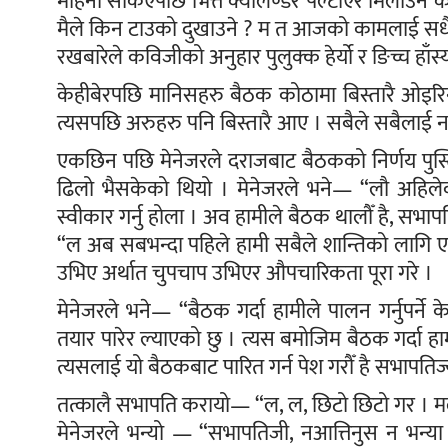
महिना सकिएपछि भित्ते क्यालेण्डर पल्टाएर मिलाउने 
मैले किन टाउको दुखाउने ? म त आजको कामलाई सधैं 
रखबारेले कविजीको अनुहार पुलुक्क हेर्यो र ङिच्च हाँस्
केहीबेरपछि मानिसहरु बैठक कोठामा बिस्तारै ओ
त्यसपछि अरुहरु पनि बिस्तारै आए । सबैले सबैलाई न
एकछिन पछि मेनेजरले दराजबाट बैठकको निर्णय पुस
ढिलो भैसकेको थियो । मेनेजरले भने— “लौ अहिलेक
स्वीकार गर्नु होला । अव हामीले बैठक थालौँ है, सभापत
“ल अब सबभन्दा पहिले हामी सबैले शान्तिको लागि ए
उभिए अर्थात चुपचाप उभिएर औपचारिकता पूरा गरे ।
मेनेजरले भने— “बैठक गर्दा हामीले पालन गर्नुपर्ने 
तयार पारेर ल्याएको छु । त्यस बमोजिम बैठक गर्दा ह
त्यसलाई यो बैठकबाट पारित गर्न पेश गरौँ है सभापतिज्
तत्कालै सभापति करायो— “ल, ल, छिटो छिटो गर । मल
मेनेजरले भन्यो — “सभापतिजी, नआत्तिनुस न भन्