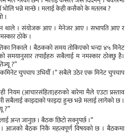
काम मैले गरेको छैन । मलाई कसैले जस दिँदैनन् । बेकारमा
भोलि भन्ने मान्छे । मलाई केही कसैको के मतलब ?
यो ।
इरिन थाले । संयोजक आए । मेनेजर आए । सभापति आए र
मस्कार ठोके ।
्तिका निकाले । बैठकको समय तोकिएको भन्दा ४५ मिनेट
ो समयानुसार तपाईंहरु सबैलाई म नमस्कार ठोक्छु है।
िज्यू ?”
कमिनेट चुपचाप उभियौँ ।” सबैले उठेर एक मिनेट चुपचाप
केही नियम (आचारसंहिता)हरुको बारेमा मैले एउटा प्रस्ताव
ामी सबैलाई काइदाको फाइदा हुन्छ भन्ने मलाई लागेको छ ।
यू ?”
ाई अन्त जानुछ । बैठक छिटो सक्नुपर्छ ।”
या । आजको बैठक निकै महत्वपूर्ण विषयको छ । बैठकमा