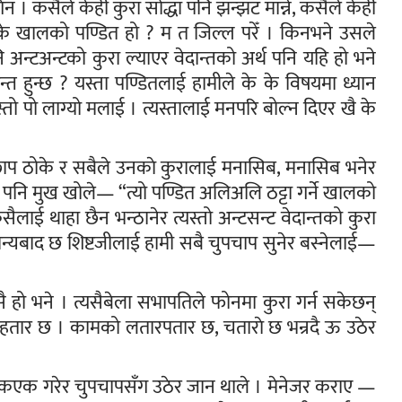
 । कसैले केही कुरा सोद्धा पनि झन्झट मान्ने, कसैले केही
े । के खालको पण्डित हो ? म त जिल्ल परेँ । किनभने उसले
नि अन्टअन्टको कुरा ल्याएर वेदान्तको अर्थ पनि यहि हो भने
न्त हुन्छ ? यस्ता पण्डितलाई हामीले के के विषयमा ध्यान
ो जस्तो पो लाग्यो मलाई । त्यस्तालाई मनपरि बोल्न दिएर खै के
हिछाप ठोके र सबैले उनकाे कुरालाई मनासिब, मनासिब भनेर
पनि मुख खोले— “त्यो पण्डित अलिअलि ठट्टा गर्ने खालको
सैलाई थाहा छैन भन्ठानेर त्यस्तो अन्टसन्ट वेदान्तको कुरा
 धन्यबाद छ शिष्टजीलाई हामी सबै चुपचाप सुनेर बस्नेलाई—
ै हो भने । त्यसैबेला सभापतिले फोनमा कुरा गर्न सकेछन्
, हतार छ । कामको लतारपतार छ, चताराे छ भन्रदै ऊ उठेर
एकएक गरेर चुपचापसँग उठेर जान थाले । मेनेजर कराए —