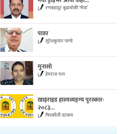
नयाँ ड्राइभर आयो केही...
रणबहादुर बुढाथोकी ‘भैया’
पावर
सुरेशकुमार पाण्डे
गुनासो
हेमराज पन्त
खाइराइड हास्यव्यङ्ग्य पुरस्कार-
२०८३...
फित्काैली डटकम