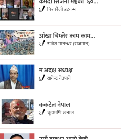
कर्मदा सिर्जना मञ्चकाे ६०...
फित्काैली डटकम
आँखा चिम्लेर काम काम...
राजेश मानन्धर (राजमान)
म अदक्ष अध्यक्ष
खगेन्द्र नेउपाने
ककटेल नेपाल
चूडामणि खनाल