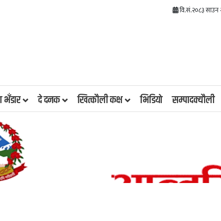
वि.सं.२०८३ साउन २
रा भँडार
दे दनक
खित्कौली कक्ष
भिडियाे
सम्पादक्यौली