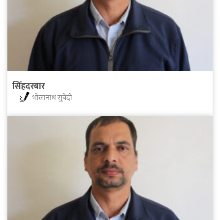
सिंहदरबार
भोलानाथ सुबेदी