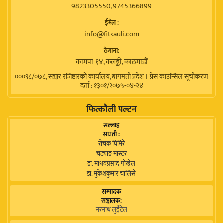
9823305550, 9745366899
ईमेल :
info@fitkauli.com
ठेगाना:
कामपा-१४, कलङ्की, काठमाडाैं
०००९८/०७८, सञ्चार रजिष्टारको कार्यालय, बागमती प्रदेश । प्रेस काउन्सिल सूचीकरण
दर्ता : १३०१/२०७५-०४-२४
फित्कौली पल्टन
सल्लाह
साउती :
रोचक घिमिरे
चट्याङ मास्टर
डा. माधवप्रसाद पोख्रेल
डा. मुकेशकुमार चालिसे
सम्पादक
सञ्चालक:
नरनाथ लुइँटेल