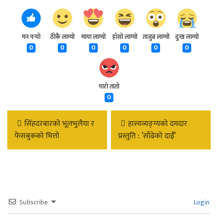
मन पर्‍यो
ठीकै लाग्यो
माया लाग्यो
हाँसो लाग्यो
ताजुब लाग्यो
दुःख लाग्यो
0
0
0
0
0
0
पारो तातो
0
सिंहदरबारको भूलभुलैया र
हास्यव्यङ्ग्यको दमदार
फेसबुकको भित्तो
प्रस्तुति : ’साँढेको दाईँ’
Subscribe
Login