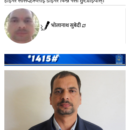
हाइपर सांसदहरूलाई डाइपर किन्ने पैसा छुट्याइयोस्।
भोलानाथ सुबेदी