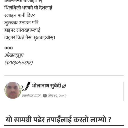
प्रधानमन्त्री बोलाइयोस्
थिलथिलो भएको यो देशलाई
स्लाइन पानी दिएर
जुरुक्क उठाउन पनि
हाइपर सांसदहरूलाई
डाइपर किन्ने पैसा छुट्याइयोस्।
०००
ओखलढुङ्गा
(९८४३०५४१६१)
भोलानाथ सुबेदी
प्रकाशित मिति :
जेठ १९, २०८३
यो सामग्री पढेर तपाइँलाई कस्तो लाग्यो ?