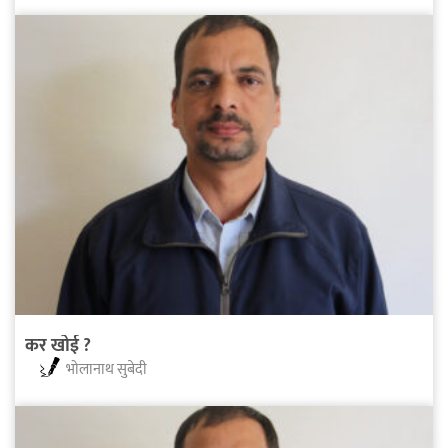
कर खोई ?
भोलानाथ सुबेदी