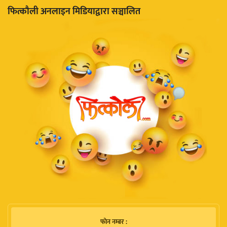
फित्काैली अनलाइन मिडियाद्वारा सञ्चालित
फाेन नम्बर :