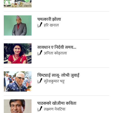
चमत्कारी झोला
हरि खनाल
सावधान ए निर्दयी समय...
अनिता काेइराला
चिम्ट्याई सासू- लोभी जुवाईं
सुरेशकुमार भट्ट
पाठकको खोजीमा कविता
लक्ष्मण नेवटिया