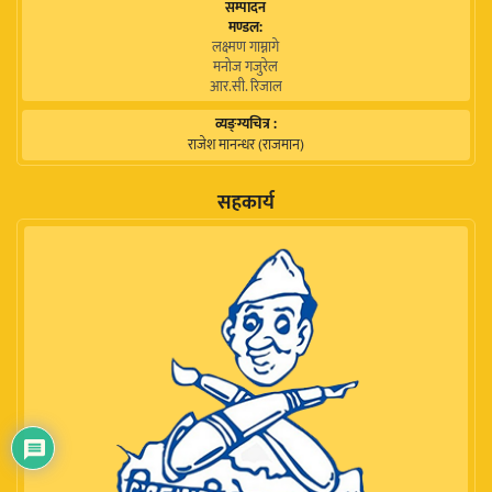
सम्पादन
मण्डल:
लक्ष्मण गाम्नागे
मनोज गजुरेल
आर.सी. रिजाल
व्यङ्ग्यचित्र :
राजेश मानन्धर (राजमान)
सहकार्य