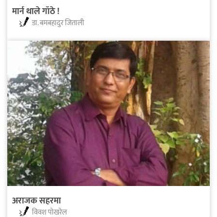
मार्न थाले गाँठे !
डा. बमबहादुर जिताली
अराजक सहरमा
विवश पोखरेल