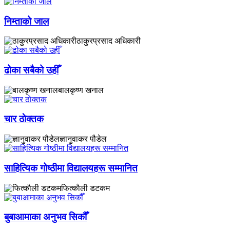
निम्ताको जाल
ठाकुरप्रसाद अधिकारी
ढोका सबैको उहीँ
बालकृष्ण खनाल
चार ठाेक्तक
ज्ञानुवाकर पौडेल
साहित्यिक गोष्ठीमा विद्यालयहरू सम्मानित
फित्काैली डटकम
बुबाआमाका अनुभव सिकौँ