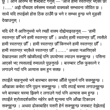
छु । अनि आरम्भ यी शब्दबाट गर्नुस् — ‘आज हामी स्वतन्त्र भएका छौँ
।…..’ अझै पाँचदश वर्षसम्म यसको वाक्यको सम्भावना जीवित छ ।
साथै यदि तपाईको होस ठिक ठाउँमै छ भने र सम्भव हुन्छ भने मुड्की
देखाउनुस् ।
यदि धेरै नै आत्तिनुभयो भने त्यही वाक्य दोहोर्‍याइरहनुस् — ‘हामी
स्वतन्त्र छौँ भने हामी स्वतन्त्र छौँ । अर्थात् हामी स्वतन्त्र छौँ, त्यसैले
हामी स्वतन्त्र छौँ । हामी स्वतन्त्र छौँ किनभने हामी स्वतन्त्र छौँ ।
हामी स्वतन्त्र भएकैले स्वतन्त्र छौँ ।……’ अथवा नआत्तिएको
देखाउनका लागि खोकीलाई पनि उपयोगमा ल्याउन सक्नुहुन्छ । पसिना
आएको भए त्यसलाई रुमालले पुछ्नुपर्छ । बारम्बार टाँक फुकाल्ने र
लगाउने गर्दा पनि अत्यास कम हुन सक्छ ।
तपाईंले चाहनुभयो भने बारम्बार कानमा औँलो घुसार्न पनि सक्नुहुन्छ ।
आँखाका कचेरा पनि पुछ्न सक्नुहुन्छ । यदि तपाईं चस्मा लगाउनुहुन्छ
भने बारम्बार चस्मा झिक्ने र लगाउने गर्दा पनि अत्यास कम हुन्छ ।
तपाईंले श्रोतादर्शकतिर नहेरेर कतै शून्यमा पनि आँखा टिकाउन
सक्नुहुन्छ । अथवा ढोकाबाहिर यसरी हेर्न सक्नुहुन्छ जसबाट देख्नेलाई