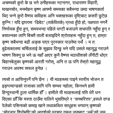
अचम्मको कुरो के छ भने उनीहरूका नटनागर, राधारमण विहारी,
माखनचोर, मनमोहन कृष्ण आफ्नो समयका सबैभन्दा उम्दा भाषणकर्ता
थिए भन्ने कुरो वैष्णव कविहरू अनि भक्तहरूका दृष्टिबाट कसरी छुटेछ
कुन्नि ! यदि द्वापरमा ‘डिबेट’ (तर्कवितर्क) प्रथा हुँदो हो, पक्षपात नगर्ने
निर्णायक हुँदा हुन्, समयभन्दा पहिले घण्टी बजाउने सभापति नहुँदा हुन् र
बसाल्नका लागि बिचमै ताली बजाइदिने श्रोताहरू नहुँदा हुन् त, हाम्रा
कृष्ण सबैभन्दा बढी अङ्क पाएर पुरस्कार पाउनेमा पर्थे । म त
बुढेसकालमा चर्चिललाई के सुझाव दिन्छु भने यदि उसले महायुद्ध गराउने
भाषण सिक्नु छ भने ऊ यहाँ आएर कुनै वैष्णव मठाधीशको लँगौटी धोएर
बिहानबेलुका कृष्णको आरती गरोस्, अनि त ऊ पनि तेस्रो महायुद्ध
गराउन अवश्य सफल हुनेछ ।
त्यसो त आत्तिनुपर्ने पनि छैन । यी मठहरूमा पाइने स्तरीय भोजन त
इङ्ग्ल्यान्डको राजाका लागि पनि सम्भव नहोला, किनभने हामी
हिन्दुस्थानी ठुला धार्मिक हौँ । हामीले यी मठहरूलाई यति धेरै धन
दिएका छौँ कि यस्ता ठाउँमा पालिने भुसतिघ्रे र ‘सच्चरित्तर’,हरूले दण्ड
पेलेको पसिनाको कमाइ खाने तथाकथित साधुहरू भगवान् कृष्णको
‘चोरजार शिरोमणि’को आदर्शको प्रचार गरून् जसबाट ‘धर्म’को जय