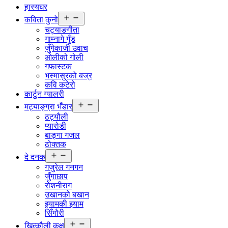
हास्यघर
Open
कविता कुनो
menu
चट्याङगीता
गाम्नागे गुँड
जुँगेकाजी उवाच
ओलीको गोली
गफास्टक
भस्मासुरको बज्र
कवि कटेरो
कार्टुन ग्यालरी
Open
मट्याङ्ग्रा भँडार
menu
ठट्यौली
प्यारोडी
बाङ्गा गजल
ठोक्तक
Open
दे दनक
menu
गजुरेल गनगन
जुँगाछाप
रोशनीराग
उखानको बखान
झ्यामकी झ्याम
सिँगौरी
Open
खित्कौली कक्ष