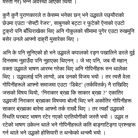
यस्तो गरे) भन्ने अवस्था आएको थियो ।
कुनै कुनै पुराणकारले त केसम्म भनेका छन् भने उद्धवले पछ्यौराको
छेउमा एउटा ‘सेफ्टी रेजर’, साबुनको बट्टा र फुटेको ऐनाको एउटो
टुक्रो पनि बाँधिराखेका थिए अनि गोकुलको सीमामा पुगेर एउटा रुखमुनि
बसेर उनले आफ्नो दाह्री मुसारेका थिए ।
अनि के पनि सुनिएको हो भने उद्धवले कपालको रङ्ग पखालिने डरले दुई
दिनसम्म नुहाउँदा पनि नुहाएका थिएनन् । जे भए पनि, जब यी महान्
वक्ता उद्धवले भाषण आरम्भ गरेका थिए अनि गोपिनीहरू रुन थालेका
थिए । उद्धवलाई पनि लाग्यो, अब उनको विजय भयो । तर त्यसै वेला
गोपिनीहरूले आफ्नो समाजमा एउटा ‘डिबेट’ (तर्कवितर्क) नै राखिदिए
जसको विषय थियो, ‘निराकार ब्रह्म कि साकार ब्रह्म ?’ एकातिर
उद्धवजी निराकार ब्रह्मका विषयमा बोल्दै थिए भने अर्कातिर गोपिनीहरू
साकार ब्रह्मका बारेमा आफ्नो तर्क राख्दै थिए । तर त्यहाँ उद्धवको
स्थिति घरबाट भाषण रटेर गएको प्रतियोगीको जस्तै भयो । उद्धव त
रटेको भाषण उकेल्न थाले भने गोपिनीहरूले कति बाङ्गाटिङ्गा प्रश्नहरू
गर्न थाले भने उद्धको होसियारी त थन्केको थन्क्यै भयो ।