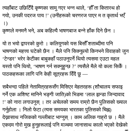
त्यहाँबाट उछिटिँदै कृष्णका सामु गएर भन्न थाले, ‘हौँ ता कितारथ हो
गयो, उनकी पदरज पाय !’ (उनीहरूको चरणरज पाएर म त कृतार्थ भएँ
।)
कृष्णले मनमनै भने, अब कहिल्यै भाषणबाज बन्ने हाँक दिने छैन ।
यो त भयो द्वापरको कुरो । कलियुगको यस बिसौँ शताब्दीमा पनि
भाषणको महत्त्व घटेको छैन । मैले पनि सिक्नुपर्‍यो किनभने विवाहको जुन
‘टेन्डर’ भरेर केटीका बाबुकहाँ पठाउनुपर्ने थियो त्यसमा एउटा महल
यस्तो पनि थियो, ‘भाषण गर्न सक्नुहुन्छ ?’ त्यसैले मैले यो कला सिकेँ ।
पाठकहरूका लागि पनि केही सूत्रहरू दिँदै छु —
सबैभन्दा पहिले नेतामित्रहरूसँग मिसिएर मेहतरहरू (शौचालय सफाइ
गर्ने एक अशिष्ट मानिने भङ्गी जाति)को भिडमा ‘लाल झन्डा जिन्दावाद
!’ को नारा लगाउनुस् । तर अचेलको समय राम्रो छैन पुलिसको ख्याल
गर्नुहोला । निलो फेटा (त्यस समयका भारतका पुलिसको चिह्न)
देख्नासाथ नजिकको गल्लीबाट भाग्नुस् । काम अलिक गाह्रो छ । मैले
एकदम गोरो मुख हुनुहरूलाई पनि मञ्चमा जानासाथ कालो भएको देखेको