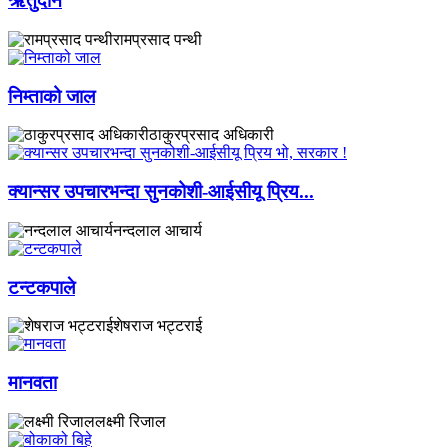
ऋतुदान
रामप्रसाद पन्थी
निम्ताको जाल
ठाकुरप्रसाद अधिकारी
​क्यान्सर उपचारभन्दा सुनकोशी-आईसीयू प्रिय...
नन्दलाल आचार्य
टन्टकपाले
शेषराज भट्टराई
मानवता
लक्ष्मी रिजाल