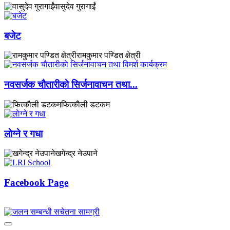
वासुदेव गुरागाईं
बजेट
रामकुमार पण्डित क्षेत्री
नवसर्जक चाैतारीकाे सिर्जनावाचन तथा...
फित्काैली डटकम
लाेग्ने र गधा
खगेन्द्र नेउपाने
Facebook Page