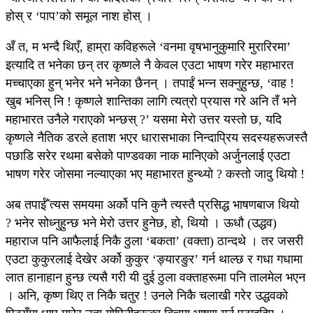
होस् र ‘पाप’को समूल नाश होस् ।
अँ त, म भन्दै थिएँ, हाम्रा कविहरूले ‘वनमा वृषभानुकुमारि मुरारिरमा’
इत्यादि त भनेका छन् तर कृष्णले नै केवल एउटा भाषण गरेर महाभारत
मच्चाएका हुन् भनेर भने भनेका छैनन् । तपाईं भन्न सक्नुहुन्छ, ‘वाह !
खुब भनिस् नि ! कृष्णले शान्तिका लागि त्यत्रो प्रयास गरे अनि तँ भने
महाभारत उनैले गराएको भन्छस् ?’ यसमा मेरो उत्तर यस्तो छ, यदि
कृष्णले नैतिक डरले हताश भएर धारासभाका निन्दाप्रिय सदस्यहरूजस्तै
पछाडि सरेर रथमा बसेको पाण्डवका नाक मानिएको अर्जुनलाई एउटा
भाषण गरेर जोसमा नल्याएका भए महाभारत हुन्थ्यो ? कस्तो जादु थियो !
अब तपाईँ त्यस समयमा अर्को पनि कुनै त्यस्तै प्रसिद्ध भाषणबाज थियो
? भनेर सोध्नुहुन्छ भने मेरो उत्तर हुनेछ, हो, थियो । ऊधौ (उद्धव)
महाराज पनि आफैलाई निकै ठुला ‘बकता’ (वक्ता) ठान्दथे । तर जसरी
एउटा कुकुरलाई देखेर अर्को कुकुर ‘ङ्यारङुर’ गर्न थाल्छ र गधा गधामा
लात हानाहान हुन्छ त्यसै गरी यी दुई ठुला वक्ताहरूमा पनि तालमेल भएन
। अनि, कृष्ण थिए त निकै चतुर ! उनले निकै चलाखी गरेर उद्धवको