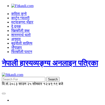
कविता कुनो
कार्टुन ग्यालरी
मट्याङ्ग्रा भँडार
दे दनक
खित्कौली कक्ष
शास्त्रार्थ थलो
अनुवाद
बुढ्याैली साहित्य
जुँगाछाप
फित्कौली पल्टन
नेपाली हास्यव्यङ्ग्य अनलाइन पत्रिका
Search
वि.सं.२०८३ साउन २५ सोमवार
१२:४९:२० बजे