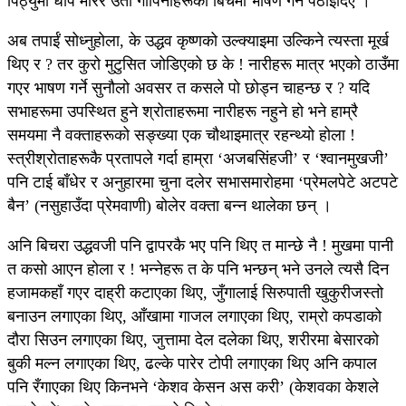
पिठ्युँमा धाप मारेर उता गोपिनीहरूका बिचमा भाषण गर्न पठाइदिए ।
अब तपाईं सोध्नुहोला, के उद्धव कृष्णको उल्क्याइमा उल्किने त्यस्ता मूर्ख
थिए र ? तर कुरो मुटुसित जोडिएको छ के ! नारीहरू मात्र भएको ठाउँमा
गएर भाषण गर्ने सुनौलो अवसर त कसले पो छोड्न चाहन्छ र ? यदि
सभाहरूमा उपस्थित हुने श्रोताहरूमा नारीहरू नहुने हो भने हाम्रै
समयमा नै वक्ताहरूको सङ्ख्या एक चौथाइमात्र रहन्थ्यो होला !
स्त्रीश्रोताहरूकै प्रतापले गर्दा हाम्रा ‘अजबसिंहजी’ र ‘श्वानमुखजी’
पनि टाई बाँधेर र अनुहारमा चुना दलेर सभासमारोहमा ‘प्रेमलपेटे अटपटे
बैन’ (नसुहाउँदा प्रेमवाणी) बोलेर वक्ता बन्न थालेका छन् ।
अनि बिचरा उद्धवजी पनि द्वापरकै भए पनि थिए त मान्छे नै ! मुखमा पानी
त कसो आएन होला र ! भन्नेहरू त के पनि भन्छन् भने उनले त्यसै दिन
हजामकहाँ गएर दाह्री कटाएका थिए, जुँगालाई सिरुपाती खुकुरीजस्तो
बनाउन लगाएका थिए, आँखामा गाजल लगाएका थिए, राम्रो कपडाको
दौरा सिउन लगाएका थिए, जुत्तामा देल दलेका थिए, शरीरमा बेसारको
बुकी मल्न लगाएका थिए, ढल्के पारेर टोपी लगाएका थिए अनि कपाल
पनि रँगाएका थिए किनभने ‘केशव केसन अस करी’ (केशवका केशले