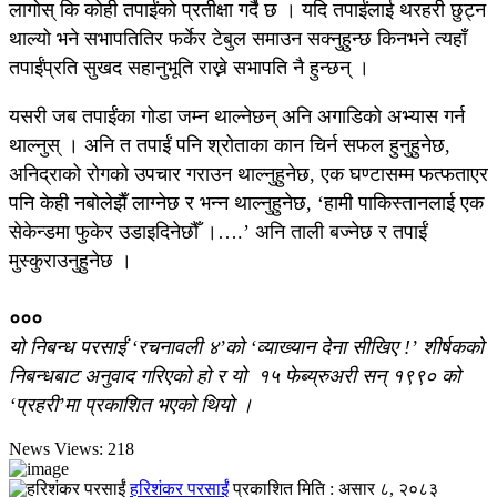
लागोस् कि कोही तपाईंको प्रतीक्षा गर्दै छ । यदि तपाईंलाई थरहरी छुट्न
थाल्यो भने सभापतितिर फर्केर टेबुल समाउन सक्नुहुन्छ किनभने त्यहाँ
तपाईंप्रति सुखद सहानुभूति राख्ने सभापति नै हुन्छन् ।
यसरी जब तपाईंका गोडा जम्न थाल्नेछन् अनि अगाडिको अभ्यास गर्न
थाल्नुस् । अनि त तपाईं पनि श्रोताका कान चिर्न सफल हुनुहुनेछ,
अनिद्राको रोगको उपचार गराउन थाल्नुहुनेछ, एक घण्टासम्म फत्फताएर
पनि केही नबोलेझैँ लाग्नेछ र भन्न थाल्नुहुनेछ, ‘हामी पाकिस्तानलाई एक
सेकेन्डमा फुकेर उडाइदिनेछौँ ।….’ अनि ताली बज्नेछ र तपाईं
मुस्कुराउनुहुनेछ ।
०००
यो निबन्ध परसाईं ‘रचनावली ४’को ‘व्याख्यान देना सीखिए !’ शीर्षकको
निबन्धबाट अनुवाद गरिएको हो र यो १५ फेब्य्रुअरी सन् १९९० को
‘प्रहरी’मा प्रकाशित भएको थियो ।
News Views:
218
हरिशंकर परसाईं
प्रकाशित मिति :
असार ८, २०८३