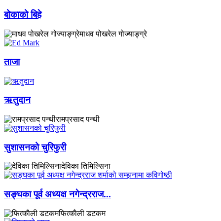
बोकाको बिहे
माधव पोखरेल गोज्याङ्ग्रे
ताजा
ऋतुदान
रामप्रसाद पन्थी
सुशासनको चुरिफुरी
देविका तिमिल्सिना
सङ्घका पूर्व अध्यक्ष नगेन्द्रराज...
फित्काैली डटकम