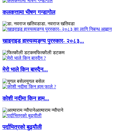
कलकत्तामा भीषण गन्डागोल
डा. नवराज खतिवडा
खाइराइड हास्यव्यङ्ग्य पुरस्कार- २०८३...
फित्काैली डटकम
मेरो भाले किन बास्दैन...
युगल बसेल
कोशी नदीमा किन हाम...
आत्माराम न्यौपाने
पर्दाभित्रको बुढ्यौली