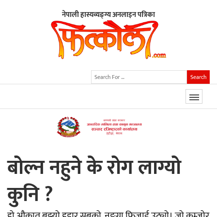
नेपाली हास्यव्यङ्ग्य अनलाइन पत्रिका
Search
बोल्न नहुने के रोग लाग्यो
कुनि ?
हो औकात बुझ्यो हुडार सबको, नङ्ग्रा फिजाई उठ्यो। जो कम्जोर