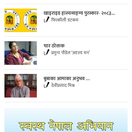
खाइराइड हास्यव्यङ्ग्य पुरस्कार- २०८३...
फित्काैली डटकम
चार ठाेक्तक
प्रमुना पाैडेल ‘अदृश्य मन’
बुबाका आमाका अनुभव …
देवीप्रसाद मिश्र