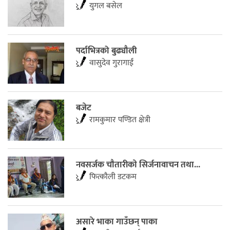
युगल बसेल
पर्दाभित्रको बुढ्यौली
वासुदेव गुरागाईं
बजेट
रामकुमार पण्डित क्षेत्री
नवसर्जक चाैतारीकाे सिर्जनावाचन तथा...
फित्काैली डटकम
असारे भाका गाउँछन् पाका