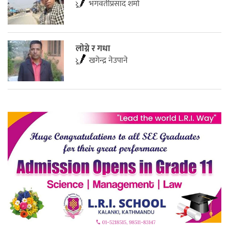
भगवतीप्रसाद शर्मा
लाेग्ने र गधा
खगेन्द्र नेउपाने