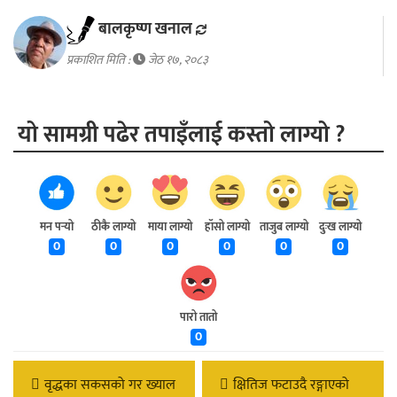
बालकृष्ण खनाल
प्रकाशित मिति :
जेठ १७, २०८३
यो सामग्री पढेर तपाइँलाई कस्तो लाग्यो ?
मन पर्‍यो
ठीकै लाग्यो
माया लाग्यो
हाँसो लाग्यो
ताजुब लाग्यो
दुःख लाग्यो
0
0
0
0
0
0
पारो तातो
0
वृद्धका सकसको गर ख्याल
क्षितिज फटाउदै रङ्गाएको