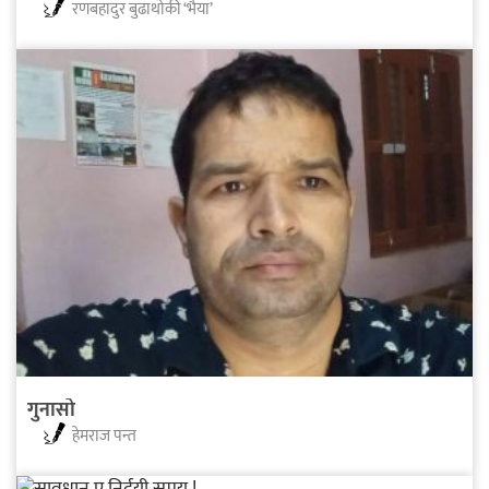
रणबहादुर बुढाथोकी ‘भैया’
गुनासो
हेमराज पन्त