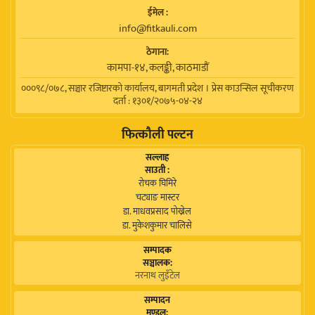
ईमेल :
info@fitkauli.com
ठेगाना:
कामपा-१४, कलङ्की, काठमाडाैं
०००९८/०७८, सञ्चार रजिष्टारको कार्यालय, बागमती प्रदेश । प्रेस काउन्सिल सूचीकरण
दर्ता : १३०१/२०७५-०४-२४
फित्कौली पल्टन
सल्लाह
साउती :
रोचक घिमिरे
चट्याङ मास्टर
डा. माधवप्रसाद पोख्रेल
डा. मुकेशकुमार चालिसे
सम्पादक
सञ्चालक:
नरनाथ लुइँटेल
सम्पादन
मण्डल: