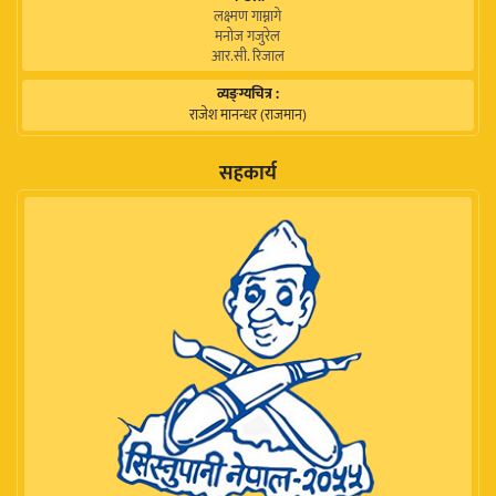
लक्ष्मण गाम्नागे
मनोज गजुरेल
आर.सी. रिजाल
व्यङ्ग्यचित्र :
राजेश मानन्धर (राजमान)
सहकार्य