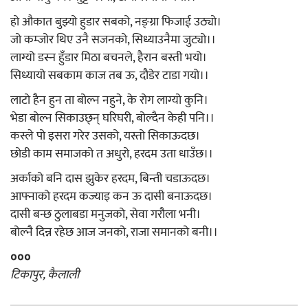
हो औकात बुझ्यो हुडार सबको, नङ्ग्रा फिजाई उठ्यो।
जो कम्जोर थिए उनै सजनको, सिध्याउनैमा जुट्यो।।
लाग्यो डस्न हुँडार मिठा बचनले, हैरान बस्ती भयो।
सिध्यायो सबकाम काज तब ऊ, दौडेर टाडा गयो।।
लाटो हैन हुन ता बोल्न नहुने, के रोग लाग्यो कुनि।
भेडा बोल्न सिकाउछ्न् घरिघरी, बोल्दैन केही पनि।।
कस्ले पो इसरा गरेर उसको, यस्तो सिकाऊदछ।
छोडी काम समाजको त अधुरो, हरदम उता धाउँछ।।
अर्काको बनि दास झुकेर हरदम, बिन्ती चडाऊदछ।
आफ्नाको हरदम कज्याइ कन ऊ दासी बनाऊदछ।
दासी बन्छ ठुलाबडा मनुजको, सेवा गरौला भनी।
बोल्नै दिन्न रहेछ आज जनको, राजा समानको बनी।।
०००
टिकापुर, कैलाली