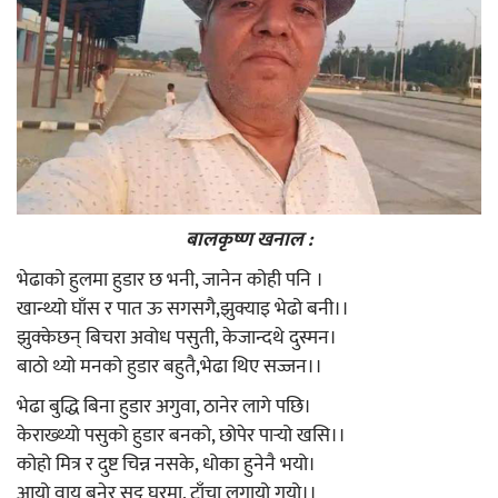
बालकृष्ण खनाल :
भेढाको हुलमा हुडार छ भनी, जानेन कोही पनि ।
खान्थ्यो घाँस र पात ऊ सगसगै,झुक्याइ भेढो बनी।।
झुक्केछन् बिचरा अवोध पसुती, केजान्दथे दुस्मन।
बाठो थ्यो मनको हुडार बहुतै,भेढा थिए सज्जन।।
भेढा बुद्धि बिना हुडार अगुवा, ठानेर लागे पछि।
केराख्थ्यो पसुको हुडार बनको, छोपेर पार्‍यो खसि।।
कोहो मित्र र दुष्ट चिन्न नसके, धोका हुनेनै भयो।
आयो वायु बनेर सुट्ट घरमा, टाँचा लगायो गयो।।