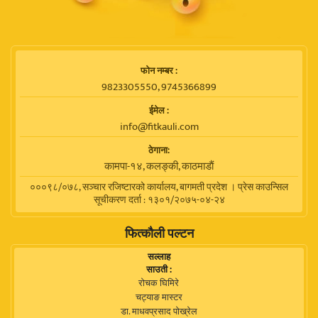
फाेन नम्बर :
9823305550, 9745366899
ईमेल :
info@fitkauli.com
ठेगाना:
कामपा-१४, कलङ्की, काठमाडाैं
०००९८/०७८, सञ्चार रजिष्टारको कार्यालय, बागमती प्रदेश । प्रेस काउन्सिल
सूचीकरण दर्ता : १३०१/२०७५-०४-२४
फित्कौली पल्टन
सल्लाह
साउती :
रोचक घिमिरे
चट्याङ मास्टर
डा. माधवप्रसाद पोख्रेल