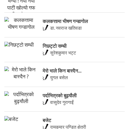
कलकत्तामा भीषण गन्डागोल
डा. नवराज खतिवडा
निछट्टो सम्धी
सुरेशकुमार भट्ट
मेरो भाले किन बास्दैन...
युगल बसेल
पर्दाभित्रको बुढ्यौली
वासुदेव गुरागाईं
बजेट
रामकुमार पण्डित क्षेत्री