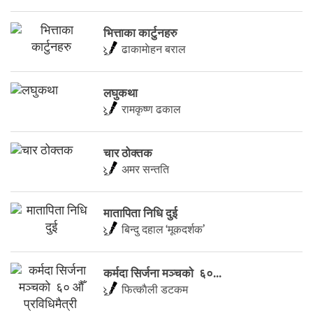
भित्ताका कार्टुनहरु
ढाकामाेहन बराल
लघुकथा
रामकृष्ण ढकाल
चार ठोक्तक
अमर सन्तति
मातापिता निधि दुई
बिन्दु दहाल ‘मूकदर्शक’
कर्मदा सिर्जना मञ्चकाे ६०...
फित्काैली डटकम