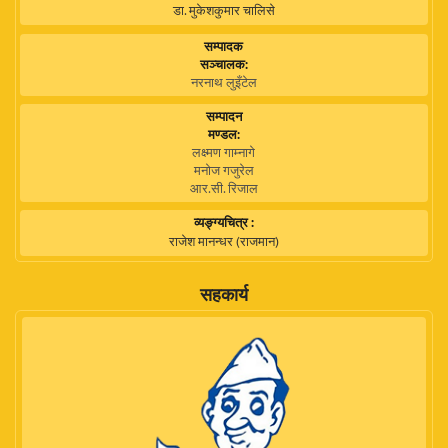
डा. मुकेशकुमार चालिसे
सम्पादक
सञ्चालक:
नरनाथ लुइँटेल
सम्पादन
मण्डल:
लक्ष्मण गाम्नागे
मनोज गजुरेल
आर.सी. रिजाल
व्यङ्ग्यचित्र :
राजेश मानन्धर (राजमान)
सहकार्य