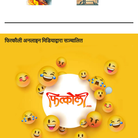
फित्काैली अनलाइन मिडियाद्वारा सञ्चालित