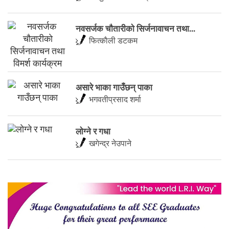
नवसर्जक चाैतारीकाे सिर्जनावाचन तथा...
फित्काैली डटकम
असारे भाका गाउँछन् पाका
भगवतीप्रसाद शर्मा
लाेग्ने र गधा
खगेन्द्र नेउपाने