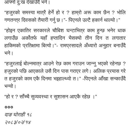
आफ्नो दु:ख देखाउँदै भने।
“हजुरको समस्या मात्रै हेर्ने हो र ? हाम्रो अरू काम छैन ? भोलि
गणतन्त्र दिवसको तैयारी गर्नु छ।”- पिएनले उल्टै हकार्न थाल्यो।”
“होइन एकातिर सरकारले चौबिश घन्टाभित्र काम हुन्छ भनेर धाक
लगाउँछ अर्कोतर्फ यहाँ हप्तादिन भैसक्यो तीन दिन त लगातार
हाकिमको प्रतिक्षामा बित्यो।”- रामप्रसादले अँध्यारो अनुहार बनाउँदै
भने।
“हजुरलाई बोल्नमात्र आउने रेछ काम गराउन जान्नु भएको रहेनछ ?
हजुरको पछि आएकाले उसै दिन पास गराएर लगे। अलिक प्रयास गरे
त हजुरको काम एकै दिनमा भइहाल्थ्याे त।” -पिएनले आँखा सन्काउँदै
भन्यो।
“हो र ? साँच्चै सुव्यवस्था र सुशासन आएकै रहेछ ।”
०००
दाङ घोराही १८
२०८३/०२/१४