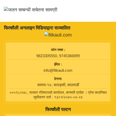
फित्काैली अनलाइन मिडियाद्वारा सञ्चालित
फाेन नम्बर :
9823305550, 9745366899
ईमेल :
info@fitkauli.com
ठेगाना:
कामपा-१४, कलङ्की, काठमाडाैं
०००९८/०७८, सञ्चार रजिष्टारको कार्यालय, बागमती प्रदेश । प्रेस काउन्सिल
सूचीकरण दर्ता : १३०१/२०७५-०४-२४
फित्कौली पल्टन