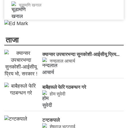
चूडामणि खनाल
ताजा
​क्यान्सर उपचारभन्दा सुनकोशी-आईसीयू प्रिय...
नन्दलाल आचार्य
बाबैहरूले फेरि गठबन्धन गरे
होम सुवेदी
टन्टकपाले
शेषराज भट्टराई