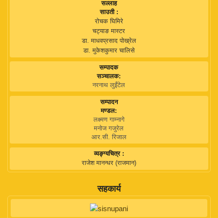
सल्लाह
साउती :
रोचक घिमिरे
चट्याङ मास्टर
डा. माधवप्रसाद पोख्रेल
डा. मुकेशकुमार चालिसे
सम्पादक
सञ्चालक:
नरनाथ लुइँटेल
सम्पादन
मण्डल:
लक्ष्मण गाम्नागे
मनोज गजुरेल
आर.सी. रिजाल
व्यङ्ग्यचित्र :
राजेश मानन्धर (राजमान)
सहकार्य