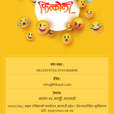
फाेन नम्बर :
9823305550, 9745366899
ईमेल :
info@fitkauli.com
ठेगाना:
कामपा-१४, कलङ्की, काठमाडाैं
०००९८/०७८, सञ्चार रजिष्टारको कार्यालय, बागमती प्रदेश । प्रेस काउन्सिल सूचीकरण
दर्ता : १३०१/२०७५-०४-२४