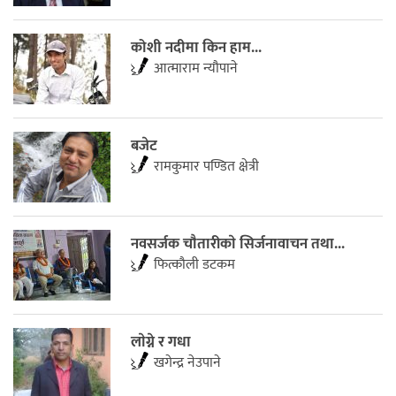
कोशी नदीमा किन हाम...
आत्माराम न्यौपाने
बजेट
रामकुमार पण्डित क्षेत्री
नवसर्जक चाैतारीकाे सिर्जनावाचन तथा...
फित्काैली डटकम
लाेग्ने र गधा
खगेन्द्र नेउपाने