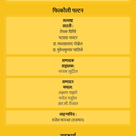
फित्कौली पल्टन
सल्लाह
साउती :
रोचक घिमिरे
चट्याङ मास्टर
डा. माधवप्रसाद पोख्रेल
डा. मुकेशकुमार चालिसे
सम्पादक
सञ्चालक:
नरनाथ लुइँटेल
सम्पादन
मण्डल:
लक्ष्मण गाम्नागे
मनोज गजुरेल
आर.सी. रिजाल
व्यङ्ग्यचित्र :
राजेश मानन्धर (राजमान)