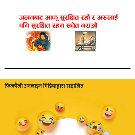
फित्काैली अनलाइन मिडियाद्वारा सञ्चालित