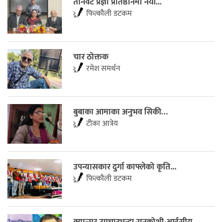
तीनवटै प्रज्ञा प्रतिष्ठानमा नयाँ...
फित्काैली डटकम
चार ठोक्तक
रमेश समर्थन
बुबाका आमाका अनुभव सिकी…
टीका आत्रेय
उपन्यासकार दुर्गा काफ्लेको कृति...
फित्काैली डटकम
​क्यान्सर उपचारभन्दा सुनकोशी-आईसीयू