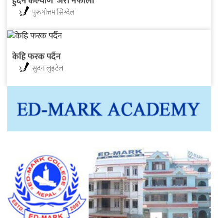
हुँदैन कल्याण जरा नफाली
पुरूषाेत्तम सिग्देल
केहि फरक पर्दैन
सुदन लुइटेल