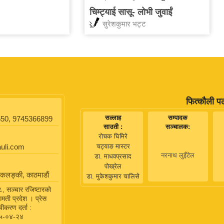
चिम्ट्याई सासू- लोभी जुवाईं
सुरेशकुमार भट्ट
फित्कौली प
सल्लाह
सम्पादक
50, 9745366899
साउती :
सञ्चालक:
रोचक घिमिरे
auli.com
चट्याङ मास्टर
नरनाथ लुइँटेल
डा. माधवप्रसाद
पोख्रेल
कलङ्की, काठमाडाैं
डा. मुकेशकुमार चालिसे
 सञ्चार रजिष्टारको
गमती प्रदेश । प्रेस
ीकरण दर्ता :
५-०४-२४