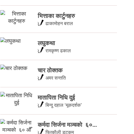
भित्ताका कार्टुनहरु
ढाकामाेहन बराल
लघुकथा
रामकृष्ण ढकाल
चार ठोक्तक
अमर सन्तति
मातापिता निधि दुई
बिन्दु दहाल ‘मूकदर्शक’
कर्मदा सिर्जना मञ्चकाे ६०...
फित्काैली डटकम