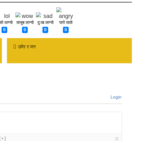
ँसो लाग्यो
ताजुब लाग्यो
दुःख लाग्यो
पारो तातो
0
0
0
0
उमेर र मन
Login
[+]