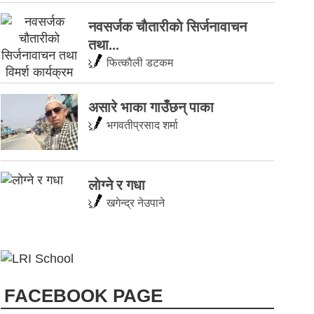
नवसर्जक चाैतारीकाे सिर्जनावाचन
तथा...
फित्काैली डटकम
असारे भाका गाउँछन् पाका
भगवतीप्रसाद शर्मा
लाेग्ने र गधा
खगेन्द्र नेउपाने
FACEBOOK PAGE