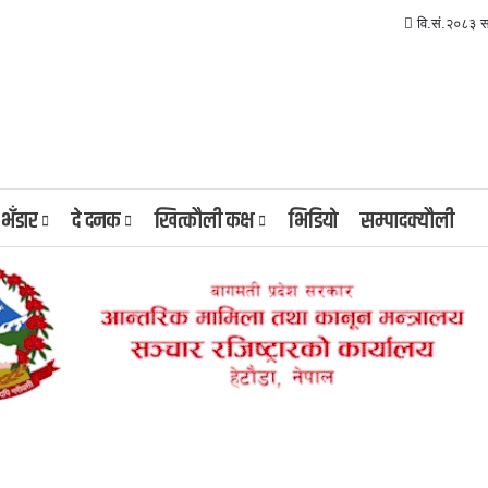
वि.सं.२०८३ 
 भँडार
दे दनक
खित्कौली कक्ष
भिडियाे
सम्पादक्यौली