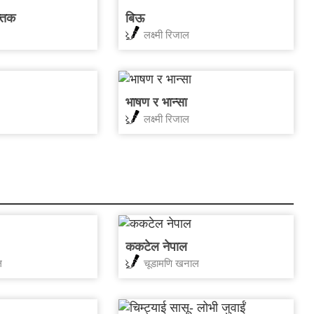
क्तक
बिऊ
लक्ष्मी रिजाल
भाषण र भान्सा
लक्ष्मी रिजाल
ककटेल नेपाल
ल
चूडामणि खनाल