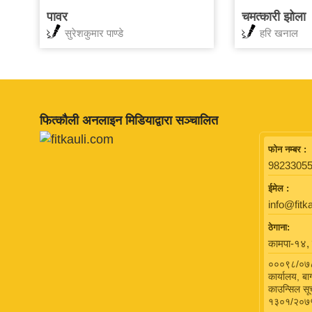
पावर
चमत्कारी झोला
सुरेशकुमार पाण्डे
हरि खनाल
फित्काैली अनलाइन मिडियाद्वारा सञ्चालित
फाेन नम्बर :
98233055
ईमेल :
info@fitk
ठेगाना:
कामपा-१४, 
०००९८/०७८,
कार्यालय, बा
काउन्सिल सूच
१३०१/२०७