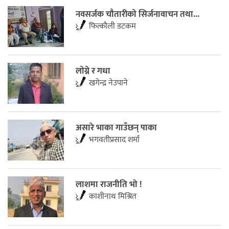
नवसर्जक चाैतारीकाे सिर्जनावाचन तथा...
फित्काैली डटकम
लाेग्ने र गधा
खगेन्द्र नेउपाने
असारे भाका गाउँछन् पाका
भगवतीप्रसाद शर्मा
लाशमा राजनीति भो !
काशीनाथ मिश्रित