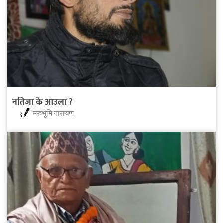
नतिजा के आउला ?
मरुभूमि नारायण