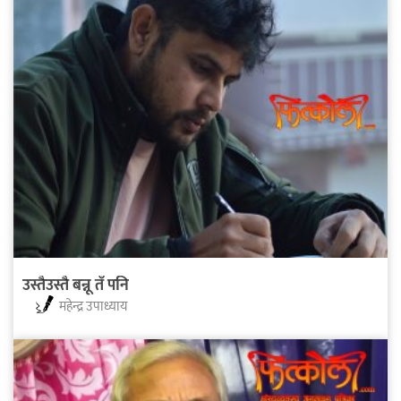
उस्तैउस्तै बन्नू तँ पनि
महेन्द्र उपाध्याय