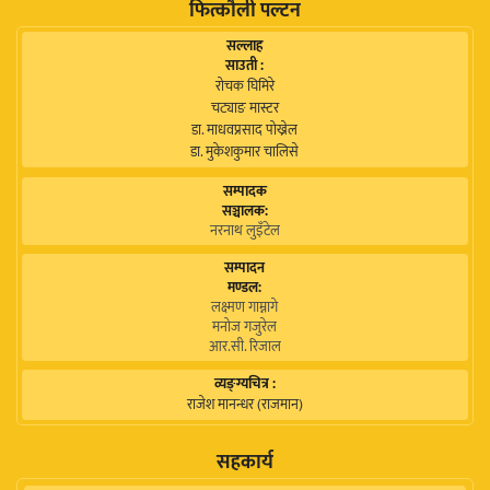
फित्कौली पल्टन
सल्लाह
साउती :
रोचक घिमिरे
चट्याङ मास्टर
डा. माधवप्रसाद पोख्रेल
डा. मुकेशकुमार चालिसे
सम्पादक
सञ्चालक:
नरनाथ लुइँटेल
सम्पादन
मण्डल:
लक्ष्मण गाम्नागे
मनोज गजुरेल
आर.सी. रिजाल
व्यङ्ग्यचित्र :
राजेश मानन्धर (राजमान)
सहकार्य