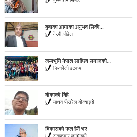
पुरूषाेत्तम सिग्देल
बुबाका आमाका अनुभव सिकी…
के.पी. पाैडेल
जन्मभूमि नेपाल साहित्य समाजकाे...
फित्काैली डटकम
बोकाको बिहे
माधव पोखरेल गोज्याङ्ग्रे
विकासको फल हेर्ने भए
राजकुमार लामिछाने