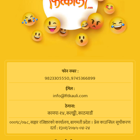
फाेन नम्बर :
9823305550, 9745366899
ईमेल :
info@fitkauli.com
ठेगाना:
कामपा-१४, कलङ्की, काठमाडाैं
०००९८/०७८, सञ्चार रजिष्टारको कार्यालय, बागमती प्रदेश । प्रेस काउन्सिल सूचीकरण
दर्ता : १३०१/२०७५-०४-२४