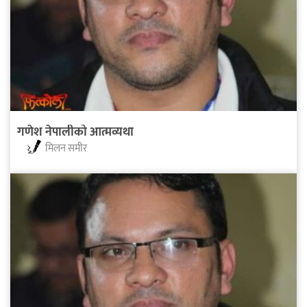
गणेश नेपालीको आत्मव्यथा
मिलन समीर