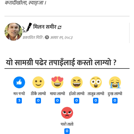
करादीखोला, स्याङ्जा ।
मिलन समीर
प्रकाशित मिति :
असार १९, २०८३
यो सामग्री पढेर तपाइँलाई कस्तो लाग्यो ?
मन पर्‍यो
ठीकै लाग्यो
माया लाग्यो
हाँसो लाग्यो
ताजुब लाग्यो
दुःख लाग्यो
5
0
0
0
0
0
पारो तातो
0